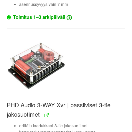
asennussyvyys vain 7 mm
Toimitus 1–3 arkipäivää
i
PHD Audio 3-WAY Xvr | passiiviset 3-tie
jakosuotimet
erittäin laadukkaat 3-tie jakosuotimet
katso tarkemmat tuotetiedot kuvauksesta