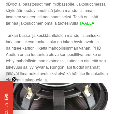
dB/oct alipäästösuotimen midbassolle. Jakosuotimessa
käytetään epäsymmetristä jakoa mahdollisimman
tasaisen vasteen aikaan saamiseksi. Tästä on lisää
tarinaa jakosuotimen omalla tuotesivulla
TÄÄLLÄ
.
Tarkan basso- ja keskiäänitoiston mahdollistamiseksi
tarvitaan tukeva runko. Joka on takaa hyvin avoin ja
häiritsee kartion liikettä mahdollisimman vähän. PHD
Audion omaa tuotantoa oleva komposiittivalurunko on
tehty mahdollisimman avoimeksi, kuitenkin niin että sen
tukevuus säilyy hyvänä. Rungon läpi tuodut liitännät
jättävät ilma-aukot avoimiksi eivätkä häiritse ilmankulkua
elementin takapuolella.
-5%
​
Säästä