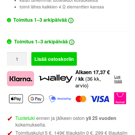
toimii lähes kaikkien 4 Ω elementtien kanssa
Toimitus 1–3 arkipäivää
i
Toimitus 1–3 arkipäivää
i
PHD
Lisää ostoskoriin
Audio
FB
Alkaen
17,37
€
Lue
6.2.1
(36 kk,
/ kk
lisää
arvio)
Kit
|
6.5"
3-
tie
Tuotetuki
ennen ja jälkeen oston
yli 25 vuoden
erillissarja
kokemuksella.
määrä
Toimituskulut 5 €, 149€ tilauksiin 0 €, 299 € tilauksiin