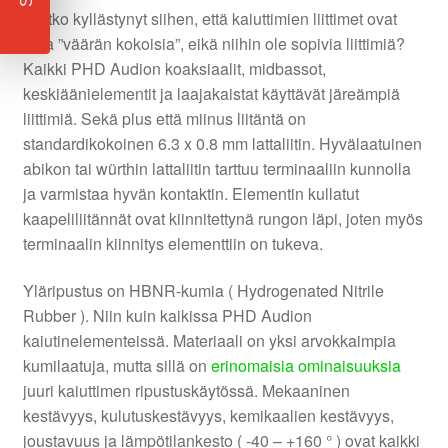
Oletko kyllästynyt siihen, että kaiuttimien liittimet ovat
aina ”väärän kokoisia”, eikä niihin ole sopivia liittimiä?
Kaikki PHD Audion koaksiaalit, midbassot,
keskiäänielementit ja laajakaistat käyttävät järeämpiä
liittimiä. Sekä plus että miinus liitäntä on
standardikokoinen 6.3 x 0.8 mm lattaliitin. Hyvälaatuinen
abikon tai würthin lattaliitin tarttuu terminaaliin kunnolla
ja varmistaa hyvän kontaktin. Elementin kullatut
kaapeliliitännät ovat kiinnitettynä rungon läpi, joten myös
terminaalin kiinnitys elementtiin on tukeva.
Yläripustus on HBNR-kumia ( Hydrogenated Nitrile
Rubber ). Niin kuin kaikissa PHD Audion
kaiutinelementeissä. Materiaali on yksi arvokkaimpia
kumilaatuja, mutta sillä on
erinomaisia ominaisuuksia
juuri kaiuttimen ripustuskäytössä. Mekaaninen
kestävyys, kulutuskestävyys, kemikaalien kestävyys,
joustavuus ja lämpötilankesto ( -40 – +160 ° ) ovat kaikki