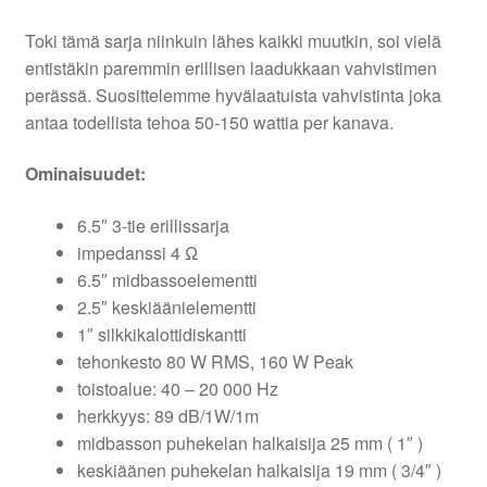
Toki tämä sarja niinkuin lähes kaikki muutkin, soi vielä
entistäkin paremmin erillisen laadukkaan vahvistimen
perässä. Suosittelemme hyvälaatuista vahvistinta joka
antaa todellista tehoa 50-150 wattia per kanava.
Ominaisuudet:
6.5″ 3-tie erillissarja
impedanssi 4 Ω
6.5″ midbassoelementti
2.5″ keskiäänielementti
1″ silkkikalottidiskantti
tehonkesto 80 W RMS, 160 W Peak
toistoalue: 40 – 20 000 Hz
herkkyys: 89 dB/1W/1m
midbasson puhekelan halkaisija 25 mm ( 1″ )
keskiäänen puhekelan halkaisija 19 mm ( 3/4″ )