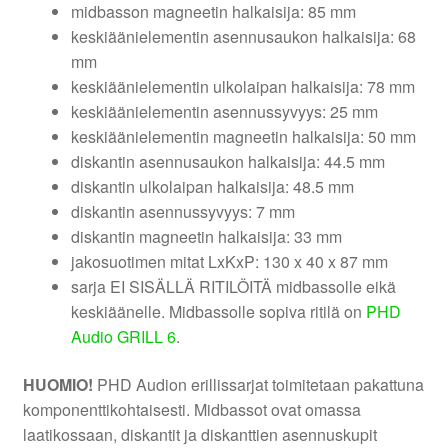
midbasson magneetin halkaisija: 85 mm
keskiäänielementin asennusaukon halkaisija: 68
mm
keskiäänielementin ulkolaipan halkaisija: 78 mm
keskiäänielementin asennussyvyys: 25 mm
keskiäänielementin magneetin halkaisija: 50 mm
diskantin asennusaukon halkaisija: 44.5 mm
diskantin ulkolaipan halkaisija: 48.5 mm
diskantin asennussyvyys: 7 mm
diskantin magneetin halkaisija: 33 mm
jakosuotimen mitat LxKxP: 130 x 40 x 87 mm
sarja EI SISÄLLÄ RITILÖITÄ midbassolle eikä
keskiäänelle. Midbassolle sopiva ritilä on
PHD
Audio GRILL 6
.
HUOMIO!
PHD Audion erillissarjat toimitetaan pakattuna
komponenttikohtaisesti. Midbassot ovat omassa
laatikossaan, diskantit ja diskanttien asennuskupit