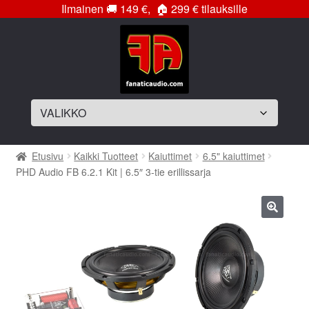
Ilmainen
🚚
149 €,
🏠
299 € tilauksille
Siirry
Siirry
navigointiin
sisältöön
Laajenna
Soittimet
Etusivu
Kaikki Tuotteet
Kaiuttimet
6.5" kaiuttimet
alemman
PHD Audio FB 6.2.1 Kit | 6.5″ 3-tie erillissarja
tason
Laajenna
Vahvistimet
valikko
alemman
tason
Laajenna
Subwooferelementit
🔍
valikko
alemman
tason
Laajenna
Subwooferkotelot
valikko
alemman
tason
Bassopaketit
valikko