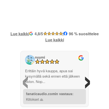
Lue kaikki
4,8/5
|
96 % suosittelee
Lue kaikki
nyymi
‹
›
Erittäin hyvä kauppa, apua sai
kysymällä sekä ennen että jälkeen
oston. Nop...
fanaticaudio.comin vastaus:
Kiitokset 🙏