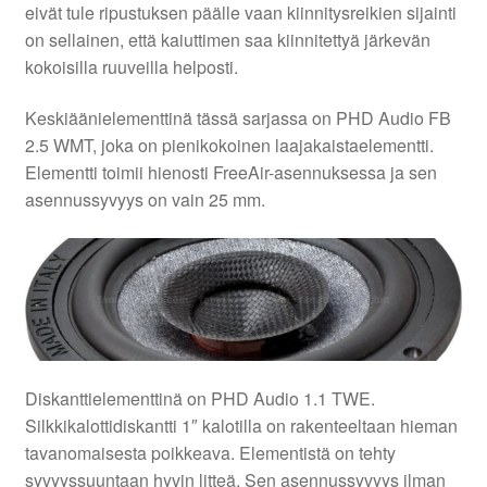
eivät tule ripustuksen päälle vaan kiinnitysreikien sijainti
on sellainen, että kaiuttimen saa kiinnitettyä järkevän
kokoisilla ruuveilla helposti.
Keskiäänielementtinä tässä sarjassa on PHD Audio FB
2.5 WMT, joka on pienikokoinen laajakaistaelementti.
Elementti toimii hienosti FreeAir-asennuksessa ja sen
asennussyvyys on vain 25 mm.
Diskanttielementtinä on PHD Audio 1.1 TWE.
Silkkikalottidiskantti 1″ kalotilla on rakenteeltaan hieman
tavanomaisesta poikkeava. Elementistä on tehty
syvyyssuuntaan hyvin litteä. Sen asennussyvyys ilman