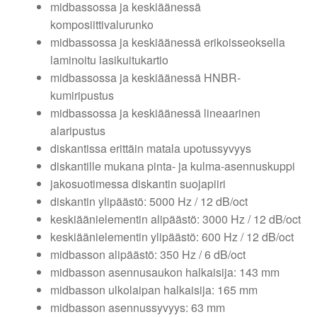
midbassossa ja keskiäänessä
komposiittivalurunko
midbassossa ja keskiäänessä erikoisseoksella
laminoitu lasikuitukartio
midbassossa ja keskiäänessä HNBR-
kumiripustus
midbassossa ja keskiäänessä lineaarinen
alaripustus
diskantissa erittäin matala upotussyvyys
diskantille mukana pinta- ja kulma-asennuskuppi
jakosuotimessa diskantin suojapiiri
diskantin ylipäästö: 5000 Hz / 12 dB/oct
keskiäänielementin alipäästö: 3000 Hz / 12 dB/oct
keskiäänielementin ylipäästö: 600 Hz / 12 dB/oct
midbasson alipäästö: 350 Hz / 6 dB/oct
midbasson asennusaukon halkaisija: 143 mm
midbasson ulkolaipan halkaisija: 165 mm
midbasson asennussyvyys: 63 mm