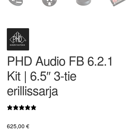
valikko
PHD Audio FB 6.2.1
Kit | 6.5″ 3-tie
erillissarja
0 arvostelua
625,00
€