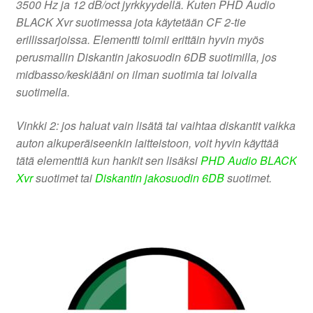
3500 Hz ja 12 dB/oct jyrkkyydellä. Kuten PHD Audio
BLACK Xvr suotimessa jota käytetään CF 2-tie
erillissarjoissa. Elementti toimii erittäin hyvin myös
perusmallin Diskantin jakosuodin 6DB suotimilla, jos
midbasso/keskiääni on ilman suotimia tai loivalla
suotimella.
Vinkki 2: jos haluat vain lisätä tai vaihtaa diskantit vaikka
auton alkuperäiseenkin laitteistoon, voit hyvin käyttää
tätä elementtiä kun hankit sen lisäksi
PHD Audio BLACK
Xvr
suotimet tai
Diskantin jakosuodin 6DB
suotimet.