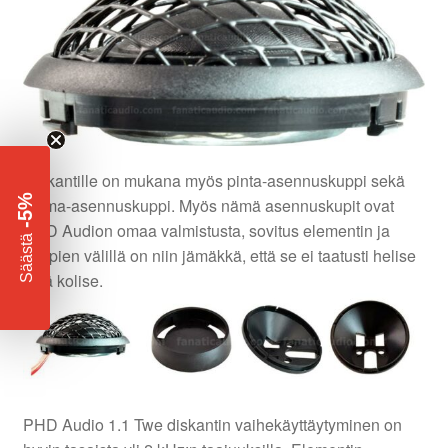
Diskantille on mukana myös pinta-asennuskuppi sekä
-5%
kulma-asennuskuppi. Myös nämä asennuskupit ovat
PHD Audion omaa valmistusta, sovitus elementin ja
​
Säästä
kuppien välillä on niin jämäkkä, että se ei taatusti helise
eikä kolise.
PHD Audio 1.1 Twe diskantin vaihekäyttäytyminen on