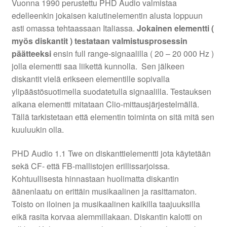
Vuonna 1990 perustettu PHD Audio valmistaa
edelleenkin jokaisen kaiutinelementin alusta loppuun
asti omassa tehtaassaan Italiassa.
Jokainen elementti (
myös diskantit ) testataan valmistusprosessin
päätteeksi
ensin full range-signaalilla ( 20 – 20 000 Hz )
jolla elementti saa liikettä kunnolla. Sen jälkeen
diskantit vielä erikseen elementille sopivalla
ylipäästösuotimella suodatetulla signaalilla. Testauksen
aikana elementti mitataan Clio-mittausjärjestelmällä.
Tällä tarkistetaan että elementin toiminta on sitä mitä sen
kuuluukin olla.
PHD Audio 1.1 Twe on diskanttielementti jota käytetään
sekä CF- että FB-mallistojen erillissarjoissa.
Kohtuullisesta hinnastaan huolimatta diskantin
äänenlaatu on erittäin musikaalinen ja rasittamaton.
Toisto on iloinen ja musikaalinen kaikilla taajuuksilla
eikä rasita korvaa alemmillakaan. Diskantin kalotti on