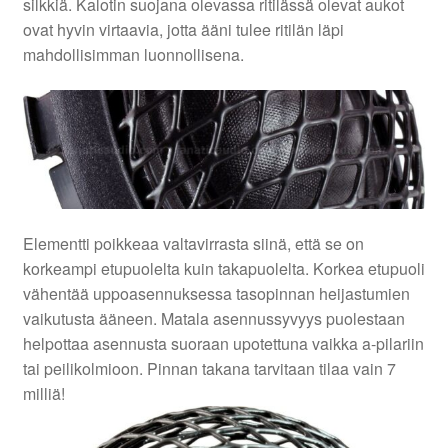
silkkiä. Kalotin suojana olevassa ritilässä olevat aukot
ovat hyvin virtaavia, jotta ääni tulee ritilän läpi
mahdollisimman luonnollisena.
Elementti poikkeaa valtavirrasta siinä, että se on
korkeampi etupuolelta kuin takapuolelta. Korkea etupuoli
vähentää uppoasennuksessa tasopinnan heijastumien
vaikutusta ääneen. Matala asennussyvyys puolestaan
helpottaa asennusta suoraan upotettuna vaikka a-pilariin
tai peilikolmioon. Pinnan takana tarvitaan tilaa vain 7
milliä!