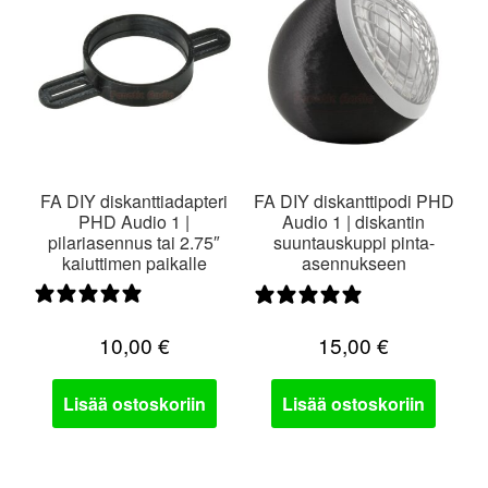
FA DIY diskanttiadapteri
FA DIY diskanttipodi PHD
PHD Audio 1 |
Audio 1 | diskantin
pilariasennus tai 2.75″
suuntauskuppi pinta-
kaiuttimen paikalle
asennukseen
1 arvostelu
0 arvostelua
10,00
€
15,00
€
Lisää ostoskoriin
Lisää ostoskoriin