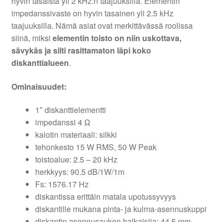
hyvin tasaista yli 2 kHz:n taajuuksilla. Elementin
impedanssivaste on hyvin tasainen yli 2.5 kHz
taajuuksilla. Nämä asiat ovat merkittävässä roolissa
siinä, miksi
elementin toisto on niin uskottava,
sävykäs ja silti rasittamaton läpi koko
diskanttialueen
.
Ominaisuudet:
1″ diskanttielementti
impedanssi 4 Ω
kalotin materiaali: silkki
tehonkesto 15 W RMS, 50 W Peak
toistoalue: 2.5 – 20 kHz
herkkyys: 90.5 dB/1W/1m
Fs: 1576.17 Hz
diskantissa erittäin matala upotussyvyys
diskantille mukana pinta- ja kulma-asennuskuppi
diskantin asennusaukon halkaisija: 44.5 mm