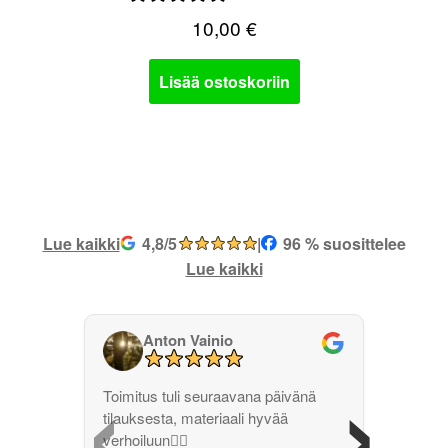
10,00
€
Lisää ostoskoriin
Lue kaikki
4,8/5
|
96 % suosittelee
Lue kaikki
Anton Vainio
‹
›
Toimitus tuli seuraavana päivänä
tilauksesta, materiaali hyvää
verhoiluun👌🏽