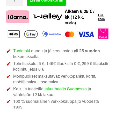
Audio
1.1
Alkaen
6,25
€
/
Lue
Twe
(12 kk,
kk
lisää
arvio)
Suomi-
edition
|
25
mm
Tuotetuki
ennen ja jälkeen oston
yli 25 vuoden
silkkidiskantit
kokemuksella.
määrä
Toimituskulut 5 €, 149€ tilauksiin 0 €, 299 € tilauksiin
kotiinkuljetus 0 €
Monipuoliset maksutavat: verkkopankit, kortit,
mobiilimaksut, osamaksut
Kaikilla tuotteilla
takuuhuolto Suomessa
ja
vähintään 12 kk takuu.
100 % suomalainen verkkokauppa jo vuodesta
1999.