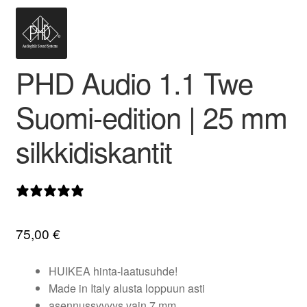
valikko
PHD Audio 1.1 Twe
Suomi-edition | 25 mm
silkkidiskantit
0 arvostelua
75,00
€
HUIKEA hinta-laatusuhde!
Made in Italy alusta loppuun asti
asennussyvyys vain 7 mm