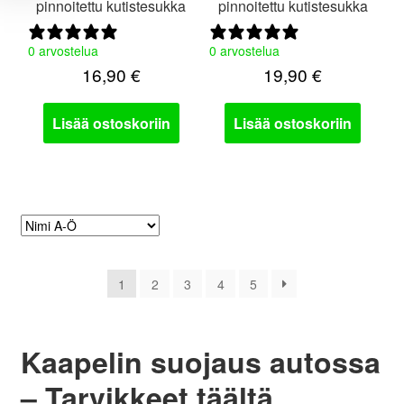
pinnoitettu kutistesukka
pinnoitettu kutistesukka
0 arvostelua
0 arvostelua
16,90
€
19,90
€
Lisää ostoskoriin
Lisää ostoskoriin
1
2
3
4
5
Kaapelin suojaus autossa
– Tarvikkeet täältä