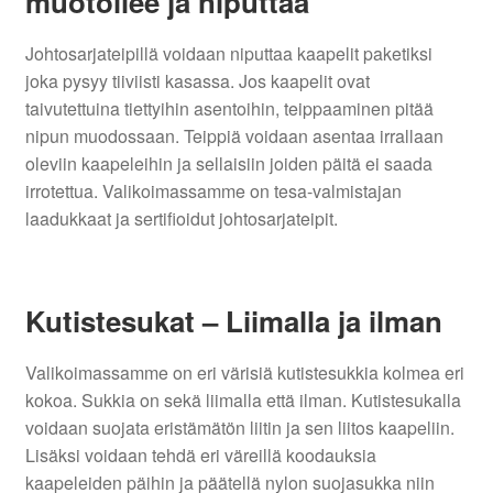
muotoilee ja niputtaa
Johtosarjateipillä voidaan niputtaa kaapelit paketiksi
joka pysyy tiiviisti kasassa. Jos kaapelit ovat
taivutettuina tiettyihin asentoihin, teippaaminen pitää
nipun muodossaan. Teippiä voidaan asentaa irrallaan
oleviin kaapeleihin ja sellaisiin joiden päitä ei saada
irrotettua. Valikoimassamme on tesa-valmistajan
laadukkaat ja sertifioidut johtosarjateipit.
Kutistesukat – Liimalla ja ilman
Valikoimassamme on eri värisiä kutistesukkia kolmea eri
kokoa. Sukkia on sekä liimalla että ilman. Kutistesukalla
voidaan suojata eristämätön liitin ja sen liitos kaapeliin.
Lisäksi voidaan tehdä eri väreillä koodauksia
kaapeleiden päihin ja päätellä nylon suojasukka niin