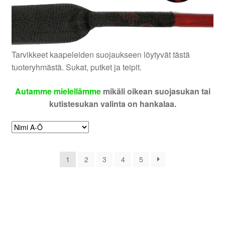
Laajenna
Kaiuttimet
alemman
tason
Laajenna
Tarvikkeet
valikko
alemman
Tarvikkeet kaapeleiden suojaukseen löytyvät tästä
tason
Laajenna
Autokohtaiset
tuoteryhmästä. Sukat, putket ja teipit.
valikko
alemman
tason
Laajenna
Autamme mielellämme
mikäli oikean suojasukan tai
Vaimennus
valikko
alemman
kutistesukan valinta on hankalaa.
tason
Laajenna
Tarjoukset
valikko
alemman
tason
Laajenna
TOP 50
valikko
alemman
1
2
3
4
5
tason
Laajenna
INFO
valikko
alemman
tason
Laajenna
Tilini
valikko
alemman
tason