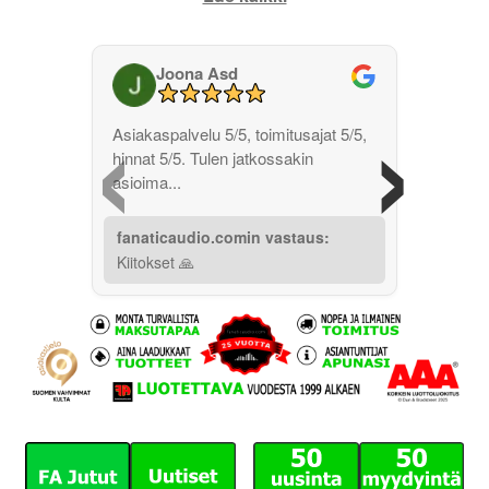
Joona Asd
‹
›
Asiakaspalvelu 5/5, toimitusajat 5/5,
hinnat 5/5. Tulen jatkossakin
asioima...
fanaticaudio.comin vastaus:
Kiitokset 🙏