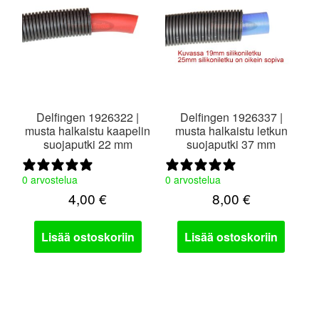
valikko
Delfingen 1926322 |
Delfingen 1926337 |
musta halkaistu kaapelin
musta halkaistu letkun
suojaputki 22 mm
suojaputki 37 mm
0 arvostelua
0 arvostelua
4,00
€
8,00
€
Lisää ostoskoriin
Lisää ostoskoriin