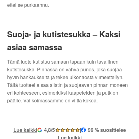
ettei se purkaannu.
Suoja- ja kutistesukka – Kaksi
asiaa samassa
Tämä tuote kutistuu samaan tapaan kuin tavallinen
kutistesukka. Pinnassa on vahva punos, joka suojaa
hyvin hankaukselta ja tekee ulkonäöstä viimeistellyn.
Tällä tuotteella saa siistin ja suojaavan pinnan moneen
eri kohteeseen, esimerkiksi kaapeleiden ja putkien
päälle. Valikoimassamme on viittä kokoa.
Lue kaikki
4,8/5
|
96 % suosittelee
Lue kaikki