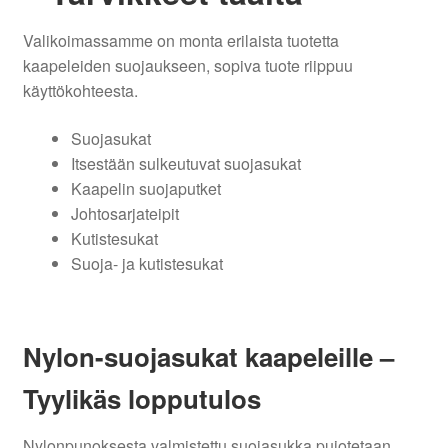
Valikoimassamme on monta erilaista tuotetta
kaapeleiden suojaukseen, sopiva tuote riippuu
käyttökohteesta.
Suojasukat
Itsestään sulkeutuvat suojasukat
Kaapelin suojaputket
Johtosarjateipit
Kutistesukat
Suoja- ja kutistesukat
Nylon-suojasukat kaapeleille –
Tyylikäs lopputulos
Nylonpunoksesta valmistettu suojasukka pujotetaan