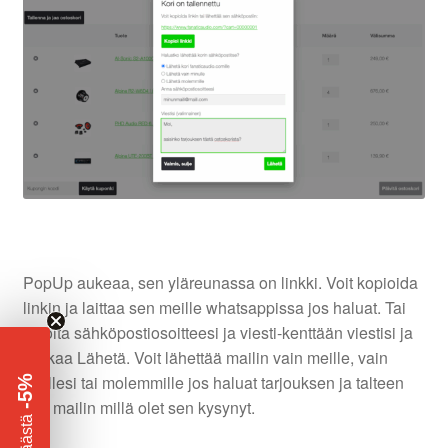
valikko
PopUp aukeaa, sen yläreunassa on linkki. Voit kopioida
linkin ja laittaa sen meille whatsappissa jos haluat. Tai
kirjoita sähköpostiosoitteesi ja viesti-kenttään viestisi ja
klikkaa Lähetä. Voit lähettää mailin vain meille, vain
itsellesi tai molemmille jos haluat tarjouksen ja talteen
-5%
sen mailin millä olet sen kysynyt.
​
Säästä