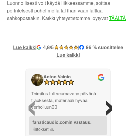
Luonnollisesti voit käydä liikkeessämme, soittaa
perinteisesti puhelimella tai ihan vaan laittaa
sähköpostiakin. Kaikki yhteystietomme löytyvät
TÄÄLTÄ
Lue kaikki
4,8/5
|
96 % suosittelee
Lue kaikki
Anton Vainio
‹
›
Toimitus tuli seuraavana päivänä
tilauksesta, materiaali hyvää
verhoiluun👌🏽
fanaticaudio.comin vastaus:
Kiitokset 🙏