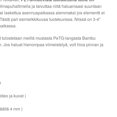
ilmapuhaltimella ja taivuttaa niitä haluamaasi suuntaan
/tai laskettua asennuspaikassa alemmaksi jos elementti ei
 Tästä pari esimerkkikuvaa tuotekuvissa. Niissä on 3-4″
npaikassa.
rit tulostetaan meillä mustasta PeTG-langasta Bambu
n. Jos haluat hienompaa viimeistelyä, voit hioa pinnan ja
e
ideo ja kuvat )
äältä 4 mm )