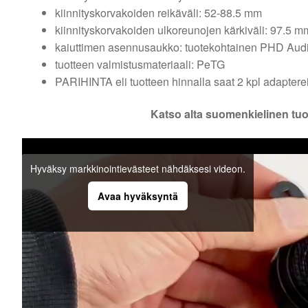
kiinnityskorvakoiden reikäväli: 52-88.5 mm
kiinnityskorvakoiden ulkoreunojen kärkiväli: 97.5 m
kaiuttimen asennusaukko: tuotekohtainen PHD Audio
tuotteen valmistusmateriaali: PeTG
PARIHINTA eli tuotteen hinnalla saat 2 kpl adaptere
Katso alta suomenkielinen tuo
Hyväksy markkinointievästeet nähdäksesi videon.
Avaa hyväksyntä