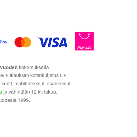
5 vuoden
kokemuksella.
9 € tilauksiin kotiinkuljetus 0 €
 kortit, mobiilimaksut, osamaksut
a
ja vähintään 12 kk takuu.
uodesta 1999.