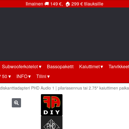
Ilmainen
🚚
149 €,
🏠
299 € tilauksille
Subwooferkotelot
Bassopaketit
Kaiuttimet
Tarvikkee
 50
INFO
Tilini
diskanttiadapteri PHD Audio 1 | pilariasennus tai 2.75″ kaiuttimen paika
🔍