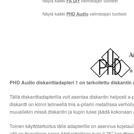
Näytä kaikki
FA DIY
valmistajan tuotteet
Näytä kaikki
PHD Audio
valmistajan tuotteet
PHD Audio diskanttiadapteri 1 on tarkoitettu diskantin a
Tällä diskanttiadapterilla voit asentaa diskantin helposti a
diskantti on kiinni telineellä tms a-pilarin metallissa verhoi
muuallekin missä diskantin ja kupin tulee jäädä kokonaan
Toinen käyttötarkoitus tälle adapterille on asennus kojetaulu
väli on tismalleen sama äärilaidoiltaan kuin 2.75″ kaiuttime