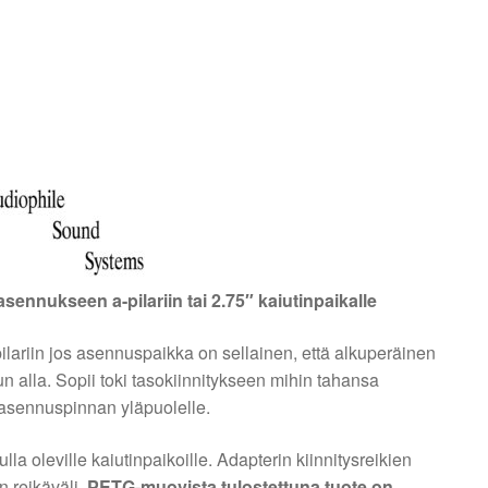
sennukseen a-pilariin tai 2.75″ kaiutinpaikalle
-pilariin jos asennuspaikka on sellainen, että alkuperäinen
lun alla. Sopii toki tasokiinnitykseen mihin tahansa
 asennuspinnan yläpuolelle.
lla oleville kaiutinpaikoille. Adapterin kiinnitysreikien
n reikäväli.
PETG-muovista tulostettuna tuote on