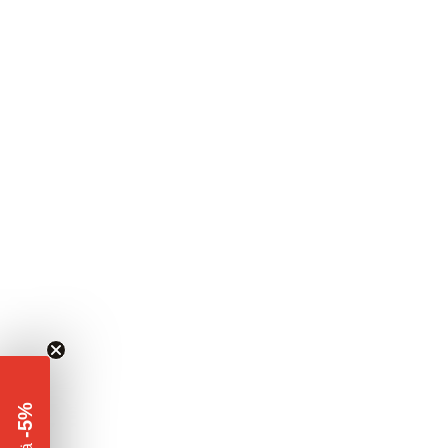
-5%
​