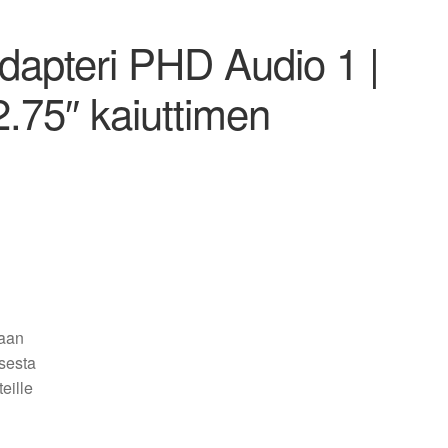
adapteri PHD Audio 1 |
2.75″ kaiuttimen
taan
ksesta
eille