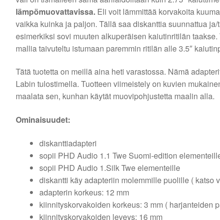
lämpömuovattavissa.
Eli voit lämmittää korvakoita kuuma
vaikka kuinka ja paljon. Tällä saa diskanttia suunnattua ja
esimerkiksi sovi muuten alkuperäisen kaiutinritilän taakse.
mallia taivuteltu istumaan paremmin ritilän alle 3.5″ kaiuti
Tätä tuotetta on meillä aina heti varastossa. Nämä adapte
Labin tulostimella. Tuotteen viimeistely on kuvien mukaine
maalata sen, kunhan käytät muovipohjustetta maalin alla.
Ominaisuudet:
diskanttiadapteri
sopii PHD Audio 1.1 Twe Suomi-edition elementeill
sopii PHD Audio 1.Silk Twe elementeille
diskantti käy adapteriin molemmille puolille ( katso v
adapterin korkeus: 12 mm
kiinnityskorvakoiden korkeus: 3 mm ( harjanteiden p
kiinnityskorvakoiden leveys: 16 mm