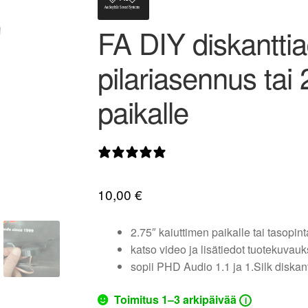
FA DIY diskantti
pilariasennus tai 
paikalle
0 arvostelua
10,00
€
2.75″ kaiuttimen paikalle tai tasopin
katso video ja lisätiedot tuotekuvau
sopii PHD Audio 1.1 ja 1.Silk diskant
Toimitus 1–3 arkipäivää
i