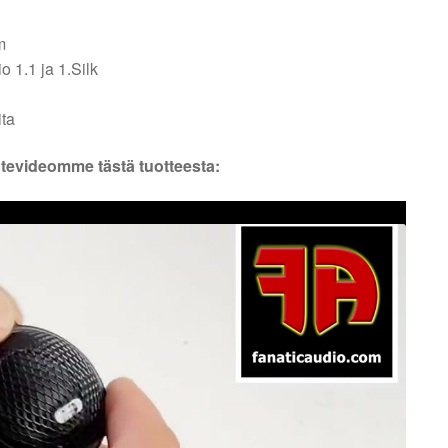
m
 1.1 ja 1.Silk
ita
tevideomme tästä tuotteesta: