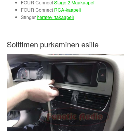
FOUR Connect
Stage 2 Maakaapeli
valikko
FOUR Connect
RCA-kaapeli
Stinger
herätevirtakaapeli
Soittimen purkaminen esille