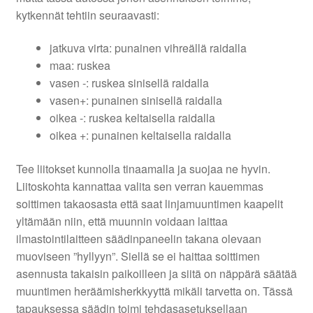
kytkennät tehtiin seuraavasti:
jatkuva virta: punainen vihreällä raidalla
maa: ruskea
vasen -: ruskea sinisellä raidalla
vasen+: punainen sinisellä raidalla
oikea -: ruskea keltaisella raidalla
oikea +: punainen keltaisella raidalla
Tee liitokset kunnolla tinaamalla ja suojaa ne hyvin.
Liitoskohta kannattaa valita sen verran kauemmas
soittimen takaosasta että saat linjamuuntimen kaapelit
yltämään niin, että muunnin voidaan laittaa
ilmastointilaitteen säädinpaneelin takana olevaan
muoviseen ”hyllyyn”. Siellä se ei haittaa soittimen
asennusta takaisin paikoilleen ja siitä on näppärä säätää
muuntimen heräämisherkkyyttä mikäli tarvetta on. Tässä
tapauksessa säädin toimi tehdasasetuksellaan