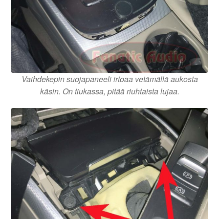
Vaihdekepin suojapaneeli irtoaa vetämällä aukosta
käsin. On tiukassa, pitää riuhtaista lujaa.