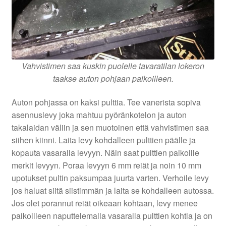
Vahvistimen saa kuskin puolelle tavaratilan lokeron
taakse auton pohjaan paikoilleen.
Auton pohjassa on kaksi pulttia. Tee vanerista sopiva
asennuslevy joka mahtuu pyöränkotelon ja auton
takalaidan väliin ja sen muotoinen että vahvistimen saa
siihen kiinni. Laita levy kohdalleen pulttien päälle ja
kopauta vasaralla levyyn. Näin saat pulttien paikoille
merkit levyyn. Poraa levyyn 6 mm reiät ja noin 10 mm
upotukset pultin paksumpaa juurta varten. Verhoile levy
jos haluat siitä siistimmän ja laita se kohdalleen autossa.
Jos olet porannut reiät oikeaan kohtaan, levy menee
paikoilleen naputtelemalla vasaralla pulttien kohtia ja on