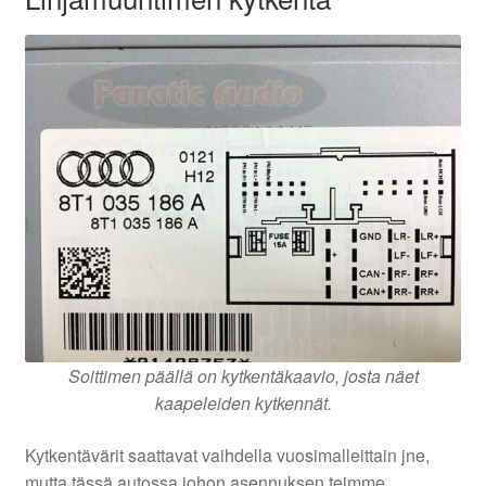
Soittimen päällä on kytkentäkaavio, josta näet
kaapeleiden kytkennät.
Kytkentävärit saattavat vaihdella vuosimalleittain jne,
mutta tässä autossa johon asennuksen teimme,