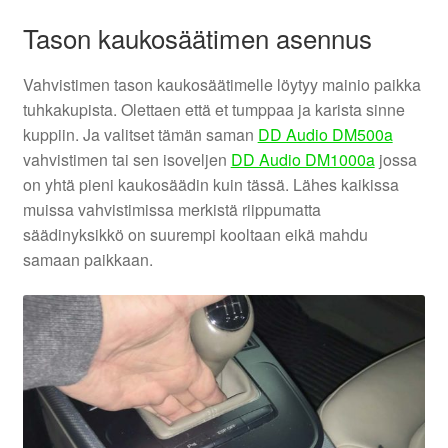
Tason kaukosäätimen asennus
Vahvistimen tason kaukosäätimelle löytyy mainio paikka
tuhkakupista. Olettaen että et tumppaa ja karista sinne
kuppiin. Ja valitset tämän saman
DD Audio DM500a
vahvistimen tai sen isoveljen
DD Audio DM1000a
jossa
on yhtä pieni kaukosäädin kuin tässä. Lähes kaikissa
muissa vahvistimissa merkistä riippumatta
säädinyksikkö on suurempi kooltaan eikä mahdu
samaan paikkaan.