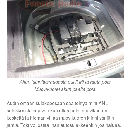
Akun kiinnitysraudasta pultit irti ja rauta pois.
Muovikuoret akun päältä pois.
Audin omaan sulakepesään saa tehtyä mini ANL
sulakkeesta sopivan kun ottaa pois muovikuoren
keskeltä ja hieman viilaa muovikuoren kiinnitysniitin
jämiä. Toki voi ostaa ihan autosulakkeenkin jos haluaa.