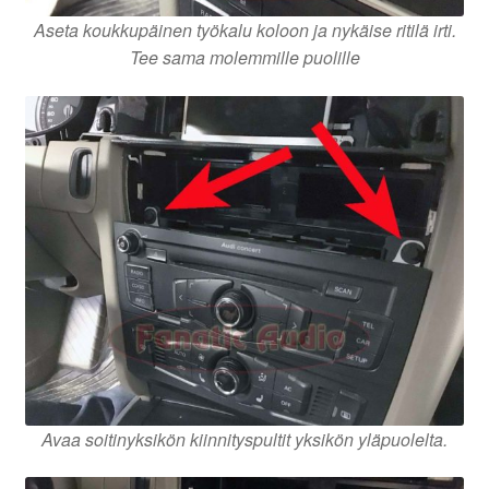
Aseta koukkupäinen työkalu koloon ja nykäise ritilä irti.
Tee sama molemmille puolille
Avaa soitinyksikön kiinnityspultit yksikön yläpuolelta.