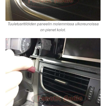
Tuuletusritilöiden paneelin molemmissa ulkoreunoissa
on pienet kolot.