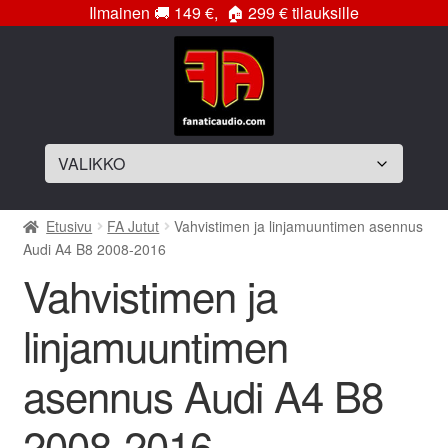
Ilmainen
🚚
149 €,
🏠
299 € tilauksille
Siirry
Siirry
navigointiin
sisältöön
Laajenna
Soittimet
Etusivu
FA Jutut
Vahvistimen ja linjamuuntimen asennus
alemman
Audi A4 B8 2008-2016
tason
Laajenna
Vahvistimet
Vahvistimen ja
valikko
alemman
tason
Laajenna
Subwooferelementit
linjamuuntimen
valikko
alemman
tason
Laajenna
Subwooferkotelot
asennus Audi A4 B8
valikko
alemman
tason
Bassopaketit
2008-2016
valikko