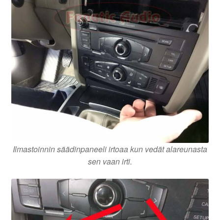
Ilmastoinnin säädinpaneeli irtoaa kun vedät alareunasta
sen vaan irti.