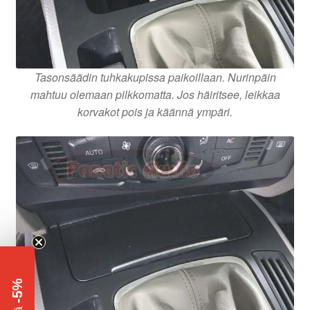
Tasonsäädin tuhkakupissa paikoillaan. Nurinpäin
mahtuu olemaan pilkkomatta. Jos häiritsee, leikkaa
korvakot pois ja käännä ympäri.
-5%
​