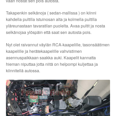
vaan nostat sen pois autosta.
Takapenkin selkänoja ( sedan-mallissa ) on kiinni
kahdella pultilla istuinosan alta ja kolmella pultilla
yläreunastaan tavaratilan puolelta. Avaa pultit ja nosta
selkänojaa ylöspäin että saat sen autosta pois.
Nyt olet raivannut väylän RCA-kaapelille, tasonsäätimen
kaapelille ja herätekaapelille vahvistimen
asennuspaikkaan saakka auki. Kaapelit kannatta
hieman niputtaa jotta niitä on helpompi kuljettaa ja
kiinnitellä autossa.