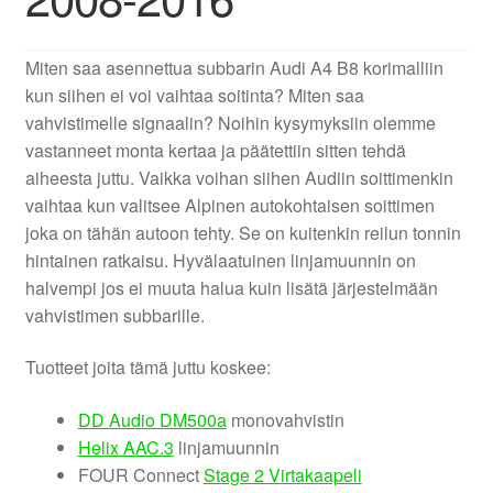
Laajenna
Kaiuttimet
alemman
Miten saa asennettua subbarin Audi A4 B8 korimalliin
tason
Laajenna
Tarvikkeet
kun siihen ei voi vaihtaa soitinta? Miten saa
valikko
alemman
vahvistimelle signaalin? Noihin kysymyksiin olemme
tason
Laajenna
Autokohtaiset
vastanneet monta kertaa ja päätettiin sitten tehdä
valikko
alemman
aiheesta juttu. Vaikka voihan siihen Audiin soittimenkin
tason
Laajenna
Vaimennus
vaihtaa kun valitsee Alpinen autokohtaisen soittimen
valikko
alemman
joka on tähän autoon tehty. Se on kuitenkin reilun tonnin
tason
Laajenna
hintainen ratkaisu. Hyvälaatuinen linjamuunnin on
Tarjoukset
valikko
alemman
halvempi jos ei muuta halua kuin lisätä järjestelmään
tason
vahvistimen subbarille.
Laajenna
TOP 50
valikko
alemman
Tuotteet joita tämä juttu koskee:
tason
Laajenna
INFO
valikko
alemman
DD Audio DM500a
monovahvistin
tason
Laajenna
Tilini
Helix AAC.3
linjamuunnin
valikko
alemman
FOUR Connect
Stage 2 Virtakaapeli
tason