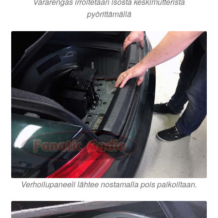
Vararengas irroitetaan isosta keskimutterista
pyörittämällä
Verhoilupaneeli lähtee nostamalla pois paikoiltaan.