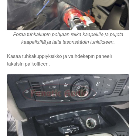
Poraa tuhkakupin pohjaan reikä kaapelille ja pujota
kaapelisiitä ja laita tasonsäädin tuhkikseen.
Kasaa tuhkakuppiyksikkö ja vaihdekepin paneeli
takaisin paikoilleen.