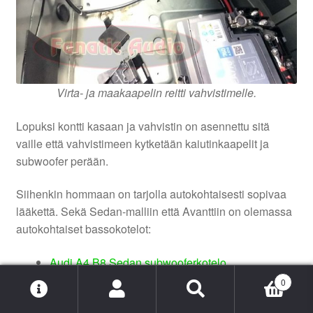
Virta- ja maakaapelin reitti vahvistimelle.
Lopuksi kontti kasaan ja vahvistin on asennettu sitä
vaille että vahvistimeen kytketään kaiutinkaapelit ja
subwoofer perään.
Siihenkin hommaan on tarjolla autokohtaisesti sopivaa
lääkettä. Sekä Sedan-malliin että Avanttiin on olemassa
autokohtaiset bassokotelot:
Audi A4 B8 Sedan subwooferkotelo
Audi A4 B8 Farmari subwooferkotelo
0
Etsi:
Haku