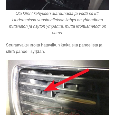
Ota kiinni kehyksen alareunasta ja vedä se irti.
Uudemmissa vuosimalleissa kehys on yhtenäinen
mittariston ja näytön ympärillä, mutta irroitusmetodi on
sama.
Seuraavaksi irroita hätävilkun katkaisija paneelista ja
siirrä paneeli syrjään.