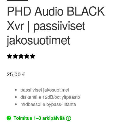
PHD Audio BLACK
valikko
Xvr | passiiviset
jakosuotimet
1 arvostelu
25,00
€
passiiviset jakosuotimet
diskantille 12dB/oct ylipäästö
midbassolle bypass-liitäntä
Toimitus 1–3 arkipäivää
i