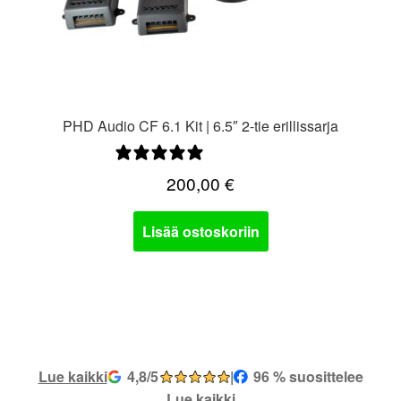
PHD Audio CF 6.1 Kit | 6.5″ 2-tie erillissarja
5 arvostelua
200,00
€
Lisää ostoskoriin
Lue kaikki
4,8/5
|
96 % suosittelee
Lue kaikki