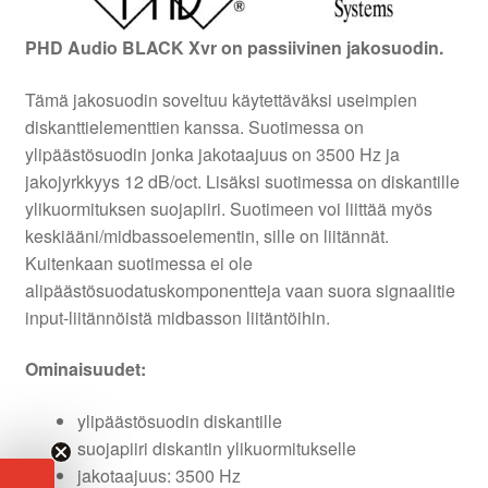
PHD Audio BLACK Xvr on passiivinen jakosuodin.
Tämä jakosuodin soveltuu käytettäväksi useimpien
diskanttielementtien kanssa. Suotimessa on
ylipäästösuodin jonka jakotaajuus on 3500 Hz ja
jakojyrkkyys 12 dB/oct. Lisäksi suotimessa on diskantille
ylikuormituksen suojapiiri. Suotimeen voi liittää myös
keskiääni/midbassoelementin, sille on liitännät.
Kuitenkaan suotimessa ei ole
alipäästösuodatuskomponentteja vaan suora signaalitie
input-liitännöistä midbasson liitäntöihin.
Ominaisuudet:
ylipäästösuodin diskantille
suojapiiri diskantin ylikuormitukselle
jakotaajuus: 3500 Hz