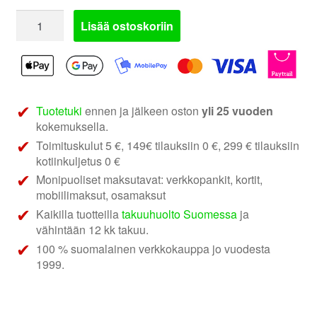
PHD
Lisää ostoskoriin
Audio
BLACK
Xvr
|
passiiviset
Tuotetuki
ennen ja jälkeen oston
yli 25 vuoden
jakosuotimet
kokemuksella.
määrä
Toimituskulut 5 €, 149€ tilauksiin 0 €, 299 € tilauksiin
kotiinkuljetus 0 €
Monipuoliset maksutavat: verkkopankit, kortit,
mobiilimaksut, osamaksut
Kaikilla tuotteilla
takuuhuolto Suomessa
ja
vähintään 12 kk takuu.
100 % suomalainen verkkokauppa jo vuodesta
1999.