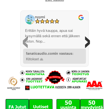
nyymi
‹
›
Erittäin hyvä kauppa, apua sai
kysymällä sekä ennen että jälkeen
oston. Nop...
fanaticaudio.comin vastaus:
Kiitokset 🙏