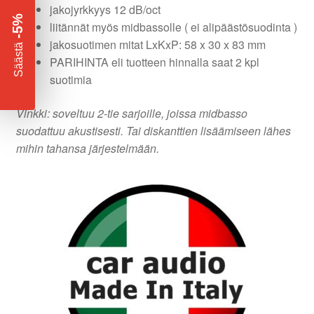
jakojyrkkyys 12 dB/oct
-5%
liitännät myös midbassolle ( ei alipäästösuodinta )
jakosuotimen mitat LxKxP: 58 x 30 x 83 mm
​
Säästä
PARIHINTA eli tuotteen hinnalla saat 2 kpl
suotimia
Vinkki: soveltuu 2-tie sarjoille, joissa midbasso
suodattuu akustisesti. Tai diskanttien lisäämiseen lähes
mihin tahansa järjestelmään.