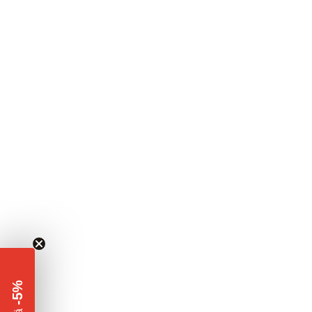
-5%
​