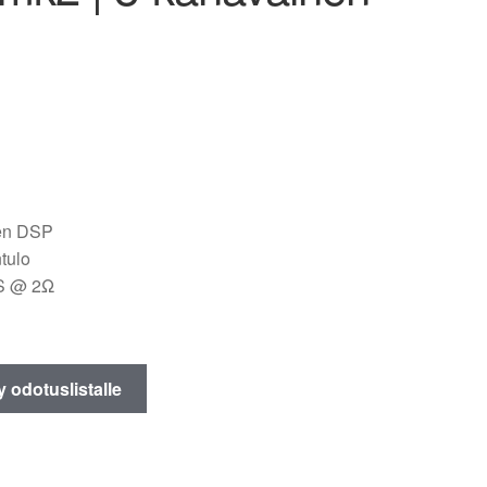
nen DSP
tulo
S @ 2Ω
ty odotuslistalle