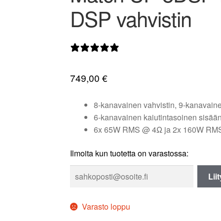
DSP vahvistin
0 arvostelua
749,00
€
8-kanavainen vahvistin, 9-kanavai
6-kanavainen kaiutintasoinen sisään
6x 65W RMS @ 4Ω ja 2x 160W RM
Ilmoita kun tuotetta on varastossa:
Lii
Varasto loppu