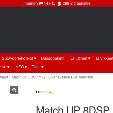
Ilmainen
🚚
149 €,
🏠
299 € tilauksille
Subwooferkotelot
Bassopaketit
Kaiuttimet
Tarvikkee
 50
INFO
Tilini
timet
Match UP 8DSP mk2 | 8-kanavainen DSP vahvistin
🔍
Match UP 8DSP m