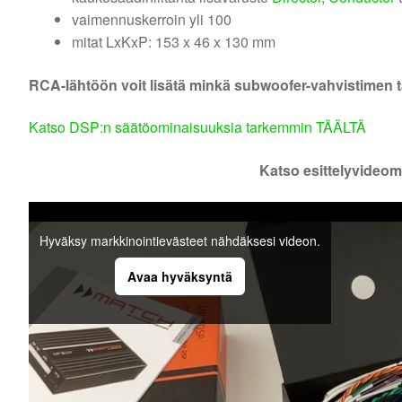
vaimennuskerroin yli 100
mitat LxKxP: 153 x 46 x 130 mm
RCA-lähtöön voit lisätä minkä subwoofer-vahvistimen t
Katso DSP:n säätöominaisuuksia tarkemmin TÄÄLTÄ
Katso esittelyvideom
Hyväksy markkinointievästeet nähdäksesi videon.
Avaa hyväksyntä