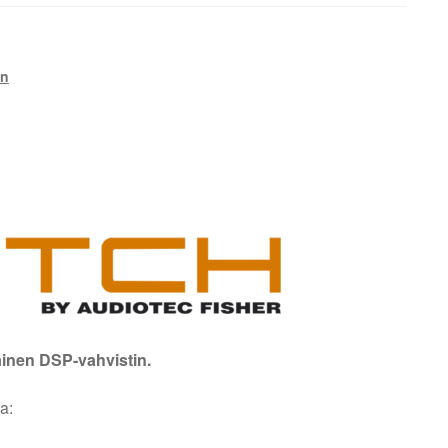
on
inen DSP-vahvistin.
a: