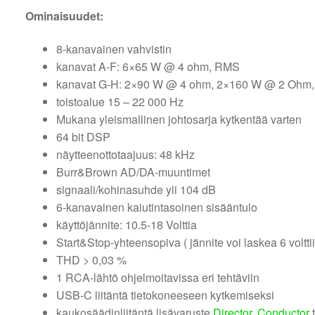
Ominaisuudet:
8-kanavainen vahvistin
kanavat A-F: 6×65 W @ 4 ohm, RMS
kanavat G-H: 2×90 W @ 4 ohm, 2×160 W @ 2 Ohm
toistoalue 15 – 22 000 Hz
Mukana yleismallinen johtosarja kytkentää varten
64 bit DSP
näytteenottotaajuus: 48 kHz
Burr&Brown AD/DA-muuntimet
signaali/kohinasuhde yli 104 dB
6-kanavainen kaiutintasoinen sisääntulo
käyttöjännite: 10.5-18 Volttia
Start&Stop-yhteensopiva ( jännite voi laskea 6 voltti
THD > 0,03 %
1 RCA-lähtö ohjelmoitavissa eri tehtäviin
USB-C liitäntä tietokoneeseen kytkemiseksi
kaukosäädinliitäntä lisävaruste
Director
,
Conductor