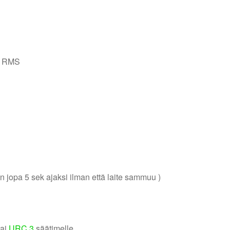
, RMS
in jopa 5 sek ajaksi ilman että laite sammuu )
tai
URC.3
säätimelle