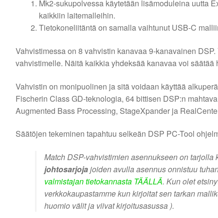
Mk2-sukupolvessa käytetään lisämoduleina uutta Ex
kaikkiin laitemalleihin.
Tietokoneliitäntä on samalla vaihtunut USB-C mallii
Vahvistimessa on 8 vahvistin kanavaa 9-kanavainen DSP. Y
vahvistimelle. Näitä kaikkia yhdeksää kanavaa voi säätää 
Vahvistin on monipuolinen ja sitä voidaan käyttää alkuperä
Fischerin Class GD-teknologia, 64 bittisen DSP:n mahtava
Augmented Bass Processing, StageXpander ja RealCenter
Säätöjen tekeminen tapahtuu selkeän DSP PC-Tool ohjelmi
Match DSP-vahvistimien asennukseen on tarjoll
johtosarjoja
joiden avulla asennus onnistuu tuhans
valmistajan tietokannasta TÄÄLLÄ
. Kun olet etsin
verkkokaupastamme kun kirjoitat sen tarkan malli
huomio välit ja viivat kirjoitusasussa ).