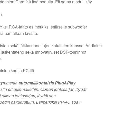
tension Card 2.0 lisämodulia. Eli sama moduli käy
n.
ksi RCA-lähtö esimerkiksi erilliselle subwoofer
haluamallaan tavalla.
isten sekä jälkiasennettujen kaiutinten kanssa. Audiotec
 laskentateho sekä innovatiiviset DSP-toiminnot
.
ston kautta PC:llä.
a kymmeniä
automallikohtaisia Plug&Play
iin eri automalleihin. Oikean johtosarjan löydät
yt oikean johtosarjan, löydät sen
koodin hakuruutuun. Esimerkiksi PP-AC 13a (