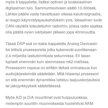
myös 8 kappaletta, lisäksi optinen ja koaksiaalinen
digitaalinen tulo. Sammumisviiveen säätö 10-300sek.
Lähtee päälle vasta havaittuaan oikeaa kaiutinsignaalia,
ei reagoi käynnistyspaukahduksiin yms. Ideaalinen tuote
CAN-väylällä toteutettuihin radioihin, joissa radio saattaa
olla päällä ovien lukituksen jälkeen jopa 40minuuttia.
Tässä DSP:ssä on kaksi kappaletta Analog Devicesin
64 bittisiä prosessoreita jotka kykenevät suorittamaan
2.4 miljardia laskutoimitusta sekunnissa. Eli tasan
tuplasti enemmän kuin aiemmassa mk2-mallissa.
Prosessorin nopeus on erittäin tärkeä ominaisuus kun
audiojärjestelmää säädetään. Mitä hitaampi prosessori
on sitä enemmän dynamiikka latistuu taajuuskorjauksia
tai jakojyrkkyyksiä säädettäessä.
Myös A/D ja D/A muuntimet ovat huippuluokkaa,
molempiin suuntiin muunnoksesta huolehtivat AKM