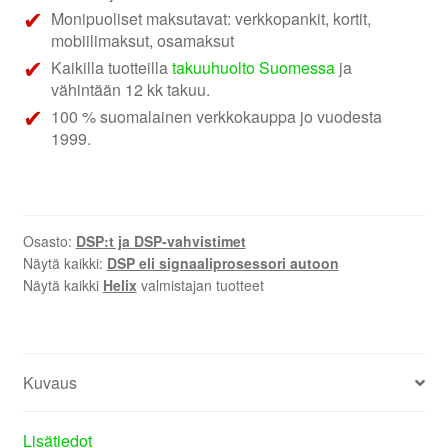
Monipuoliset maksutavat: verkkopankit, kortit,
mobiilimaksut, osamaksut
Kaikilla tuotteilla
takuuhuolto Suomessa
ja
vähintään 12 kk takuu.
100 % suomalainen verkkokauppa jo vuodesta
1999.
Osasto:
DSP:t ja DSP-vahvistimet
Näytä kaikki:
DSP eli signaaliprosessori autoon
Näytä kaikki
Helix
valmistajan tuotteet
Kuvaus
Lisätiedot