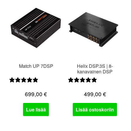
Match UP 7DSP
Helix DSP.3S | 8-
kanavainen DSP
0 arvostelua
2 arvostelua
699,00
€
499,00
€
Lue lisää
Lisää ostoskoriin