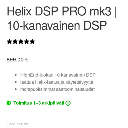
Helix DSP PRO mk3 |
valikko
10-kanavainen DSP
0 arvostelua
899,00
€
HighEnd-luokan 10-kanavainen DSP
taattua Helix-laatua ja käytettävyyttä
monipuolisimmat säätöominaisuudet
Toimitus 1–3 arkipäivää
i
Lisää mukaa