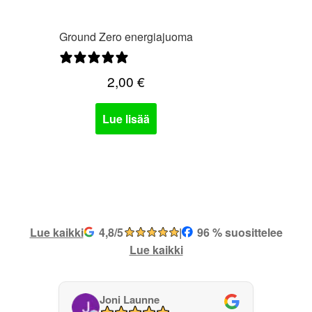
Ground Zero energiajuoma
0 arvostelua
2,00
€
Lue lisää
Lue kaikki
4,8/5
|
96 % suosittelee
Lue kaikki
Joni Launne