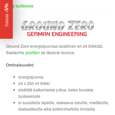
Kysy tuotteesta
-5%
​
Säästä
Ground Zero energiajuomaa lavallinen eli 24 tölkkiä2.
Saatavilla
yksittäin
tai täysinä lavoina.
Ominaisuudet:
energiajuoma
24 x 250 ml tölkki
sisältää kaikenlaista juttua, katso kuvasta
tuoteseloste
ei suositella lapsille, raskaana oleville, imettäville,
diabeetikoille eikä kofeiiniherkille ihmisille