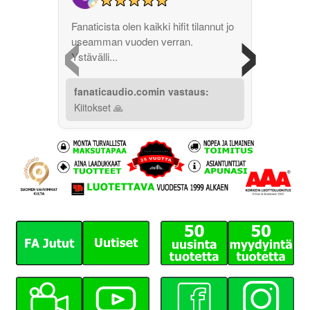
‹
›
Fanaticista olen kaikki hifit tilannut jo
useamman vuoden verran.
Ystävälli...
fanaticaudio.comin vastaus:
Kiitokset 🙏