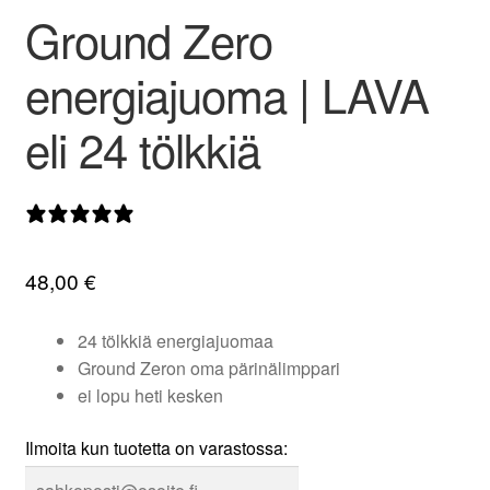
Ground Zero
valikko
energiajuoma | LAVA
eli 24 tölkkiä
0 arvostelua
48,00
€
24 tölkkiä energiajuomaa
Ground Zeron oma pärinälimppari
ei lopu heti kesken
Ilmoita kun tuotetta on varastossa: