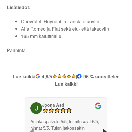
Lisätiedot:
Chevrolet, Huyndai ja Lancia etuoviin
Alfa Romeo ja Fiat sekä etu- että takaoviin
165 mm kaiuttimille
Parihinta
Lue kaikki
4,8/5
|
96 % suosittelee
Lue kaikki
Joona Asd
‹
›
Asiakaspalvelu 5/5, toimitusajat 5/5,
hinnat 5/5. Tulen jatkossakin