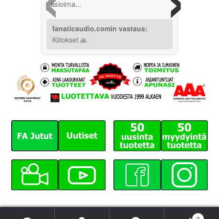
asioima...
fanaticaudio.comin vastaus:
Kiitokset 🙏
0