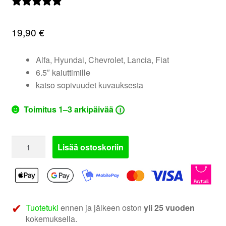
0 arvostelua
valikko
19,90
€
Alfa, Hyundai, Chevrolet, Lancia, Fiat
6.5″ kaiuttimille
katso sopivuudet kuvauksesta
Toimitus 1–3 arkipäivää
i
271001-
Lisää ostoskoriin
07
|
Kaiutinadapterit
monet
merkit
Tuotetuki
ennen ja jälkeen oston
yli 25 vuoden
määrä
kokemuksella.