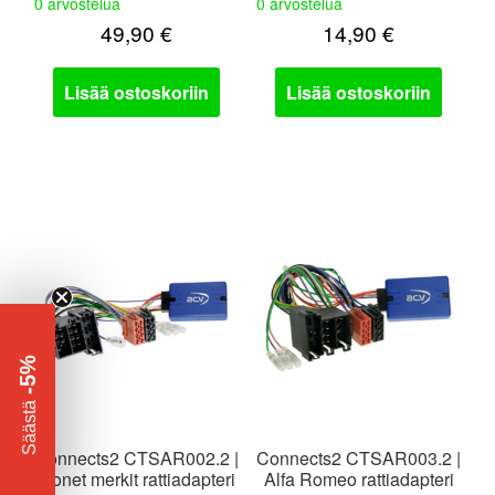
0 arvostelua
0 arvostelua
49,90
€
14,90
€
Lisää ostoskoriin
Lisää ostoskoriin
-5%
​
Säästä
Connects2 CTSAR002.2 |
Connects2 CTSAR003.2 |
monet merkit rattiadapteri
Alfa Romeo rattiadapteri