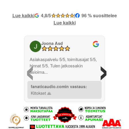
Lue kaikki
4,8/5
|
96 % suosittelee
Lue kaikki
Joona Asd
‹
›
Asiakaspalvelu 5/5, toimitusajat 5/5,
hinnat 5/5. Tulen jatkossakin
asioima...
fanaticaudio.comin vastaus:
Kiitokset 🙏