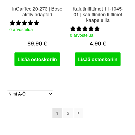
InCarTec 20-273 | Bose
Kaiutinliittimet 11-1045-
aktiiviadapteri
01 | kaiuttimien liittimet
kaapeleilla
0 arvostelua
0 arvostelua
69,90
€
4,90
€
Lisää ostoskoriin
Lisää ostoskoriin
1
2