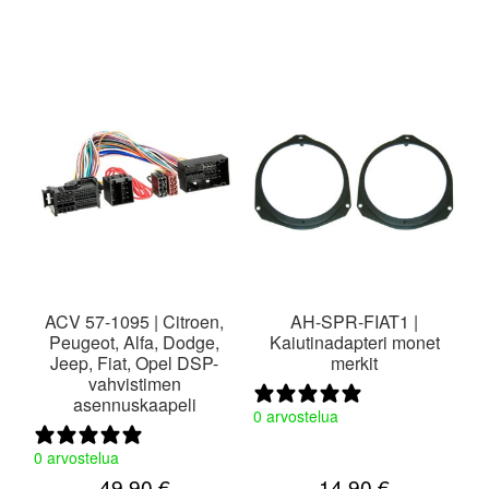
valikko
ACV 57-1095 | Citroen,
AH-SPR-FIAT1 |
Peugeot, Alfa, Dodge,
Kaiutinadapteri monet
Jeep, Fiat, Opel DSP-
merkit
vahvistimen
asennuskaapeli
0 arvostelua
0 arvostelua
49,90
€
14,90
€