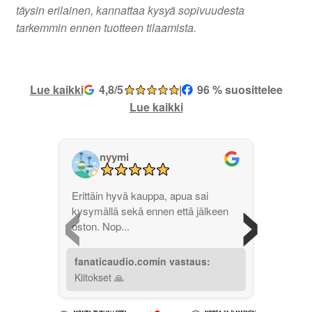
täysin erilainen, kannattaa kysyä sopivuudesta
tarkemmin ennen tuotteen tilaamista.
Lue kaikki
4,8/5
|
96 % suosittelee
Lue kaikki
nyymi
‹
›
Erittäin hyvä kauppa, apua sai
kysymällä sekä ennen että jälkeen
oston. Nop...
fanaticaudio.comin vastaus:
Kiitokset 🙏