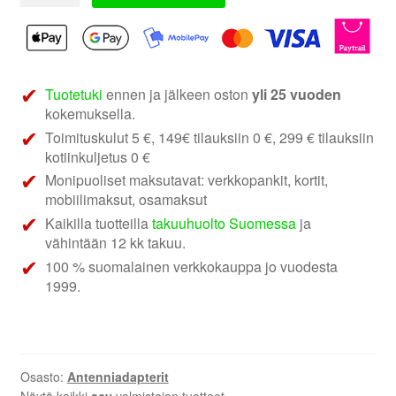
1520-
01
|
Monet
merkit
Tuotetuki
ennen ja jälkeen oston
yli 25 vuoden
Antenniadapteri
kokemuksella.
määrä
Toimituskulut 5 €, 149€ tilauksiin 0 €, 299 € tilauksiin
kotiinkuljetus 0 €
Monipuoliset maksutavat: verkkopankit, kortit,
mobiilimaksut, osamaksut
Kaikilla tuotteilla
takuuhuolto Suomessa
ja
vähintään 12 kk takuu.
100 % suomalainen verkkokauppa jo vuodesta
1999.
Osasto:
Antenniadapterit
Näytä kaikki
acv
valmistajan tuotteet