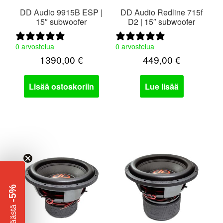
DD Audio 9915B ESP |
DD Audio Redline 715f
15″ subwoofer
D2 | 15″ subwoofer
0 arvostelua
0 arvostelua
1390,00
€
449,00
€
Lisää ostoskoriin
Lue lisää
-5%
​
Säästä