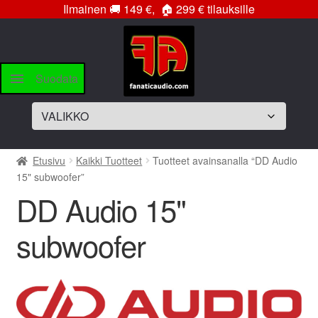
Ilmainen
🚚
149 €,
🏠
299 € tilauksille
Siirry
Siirry
navigointiin
sisältöön
Suodata
Laajenna
Soittimet
Etusivu
Kaikki Tuotteet
Tuotteet avainsanalla “DD Audio
alemman
15" subwoofer”
tason
Laajenna
Vahvistimet
DD Audio 15"
valikko
alemman
tason
Laajenna
Subwooferelementit
subwoofer
valikko
alemman
tason
Laajenna
Subwooferkotelot
valikko
alemman
tason
Bassopaketit
valikko