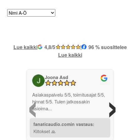
Lue kaikki
4,8/5
|
96 % suosittelee
Lue kaikki
Joona Asd
‹
›
Asiakaspalvelu 5/5, toimitusajat 5/5,
hinnat 5/5. Tulen jatkossakin
asioima...
fanaticaudio.comin vastaus:
Kiitokset 🙏