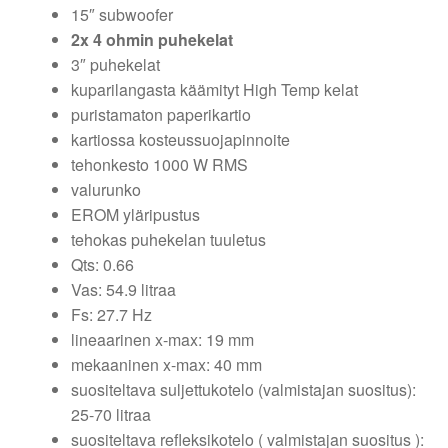
15″ subwoofer
2x 4 ohmin puhekelat
3″ puhekelat
kuparilangasta käämityt High Temp kelat
puristamaton paperikartio
kartiossa kosteussuojapinnoite
tehonkesto 1000 W RMS
valurunko
EROM yläripustus
tehokas puhekelan tuuletus
Qts: 0.66
Vas: 54.9 litraa
Fs: 27.7 Hz
lineaarinen x-max: 19 mm
mekaaninen x-max: 40 mm
suositeltava suljettukotelo (valmistajan suositus):
25-70 litraa
suositeltava refleksikotelo ( valmistajan suositus ):