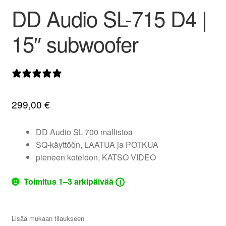
DD Audio SL-715 D4 |
valikko
15″ subwoofer
0 arvostelua
299,00
€
DD Audio SL-700 mallistoa
SQ-käyttöön, LAATUA ja POTKUA
pieneen koteloon, KATSO VIDEO
Toimitus 1–3 arkipäivää
i
Lisää mukaan tilaukseen