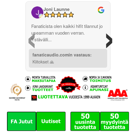
Joni Launne
‹
›
Fanaticista olen kaikki hifit tilannut jo
useamman vuoden verran.
Ystävälli...
fanaticaudio.comin vastaus:
Kiitokset 🙏