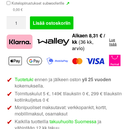
↗
Kotelopiirustukset subwooferille
0,00
€
DD
Lisää ostoskoriin
Audio
SL-
Alkaen
8,31
€
/
Lue
715
(36 kk,
kk
lisää
arvio)
D4
|
15"
subwoofer
määrä
Tuotetuki
ennen ja jälkeen oston
yli 25 vuoden
kokemuksella.
Toimituskulut 5 €, 149€ tilauksiin 0 €, 299 € tilauksiin
kotiinkuljetus 0 €
Monipuoliset maksutavat: verkkopankit, kortit,
mobiilimaksut, osamaksut
Kaikilla tuotteilla
takuuhuolto Suomessa
ja
vähintään 12 kk takuu.