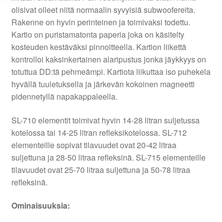
olisivat olleet niitä normaalin syvyisiä subwoofereita.
Rakenne on hyvin perinteinen ja toimivaksi todettu.
Kartio on puristamatonta paperia joka on käsitelty
kosteuden kestäväksi pinnoitteella. Kartion liikettä
kontrolloi kaksinkertainen alaripustus jonka jäykkyys on
totuttua DD:tä pehmeämpi. Kartiota liikuttaa iso puhekela
hyvällä tuuletuksella ja järkevän kokoinen magneetti
pidennetyllä napakappaleella.
SL-710 elementit toimivat hyvin 14-28 litran suljetussa
kotelossa tai 14-25 litran refleksikotelossa. SL-712
elementeille sopivat tilavuudet ovat 20-42 litraa
suljettuna ja 28-50 litraa refleksinä. SL-715 elementeille
tilavuudet ovat 25-70 litraa suljettuna ja 50-78 litraa
refleksinä.
Ominaisuuksia: