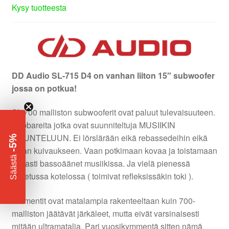
Kysy tuotteesta
DD Audio SL-715 D4 on vanhan liiton 15″ subwoofer
jossa on potkua!
SL-700 malliston subwooferit ovat paluut tulevaisuuteen.
Subbareita jotka ovat suunniteltuja MUSIIKIN
KUUNTELUUN. Ei lörslärään eikä rebassedeihin eikä
-5%
tukan kuivaukseen. Vaan potkimaan kovaa ja toistamaan
​
Säästä
tarkasti bassoäänet musiikissa. Ja vielä pienessä
suljetussa kotelossa ( toimivat refleksissäkin toki ).
Elementit ovat matalampia rakenteeltaan kuin 700-
malliston jäätävät järkäleet, mutta eivät varsinaisesti
mitään ultramatalia. Pari vuosikymmentä sitten nämä