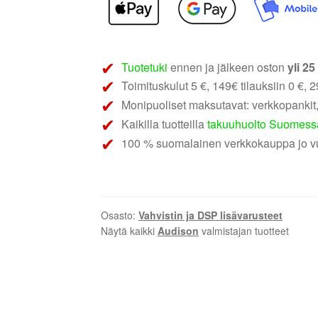
|
vahvistimen
tasonsäädin
määrä
Tuotetuki
ennen ja jälkeen oston
yli 2
Toimituskulut 5 €, 149€ tilauksiin 0 €, 29
Monipuoliset maksutavat: verkkopankit,
Kaikilla tuotteilla
takuuhuolto Suomess
100 % suomalainen verkkokauppa jo v
Osasto:
Vahvistin ja DSP lisävarusteet
Näytä kaikki
Audison
valmistajan tuotteet