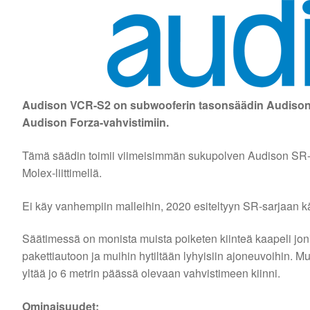
Audison VCR-S2 on subwooferin tasonsäädin Audisoni
Audison Forza-vahvistimiin.
Tämä säädin toimii viimeisimmän sukupolven Audison SR-s
Molex-liittimellä.
Ei käy vanhempiin malleihin, 2020 esiteltyyn SR-sarjaan k
Säätimessä on monista muista poiketen kiinteä kaapeli jo
pakettiautoon ja muihin hytiltään lyhyisiin ajoneuvoihin. M
yltää jo 6 metrin päässä olevaan vahvistimeen kiinni.
Ominaisuudet: