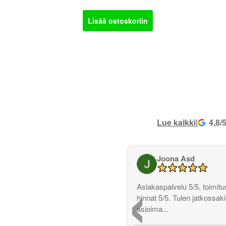
Lisää ostoskoriin
Lue kaikki
|
4,8/
Joona Asd
‹
Asiakaspalvelu 5/5, toimitus
hinnat 5/5. Tulen jatkossak
asioima...