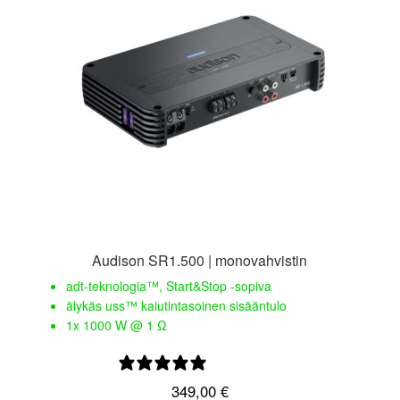
Audison SR1.500 | monovahvistin
adt-teknologia™, Start&Stop -sopiva
älykäs uss™ kaiutintasoinen sisääntulo
1x 1000 W @ 1 Ω
1 arvostelu
349,00
€