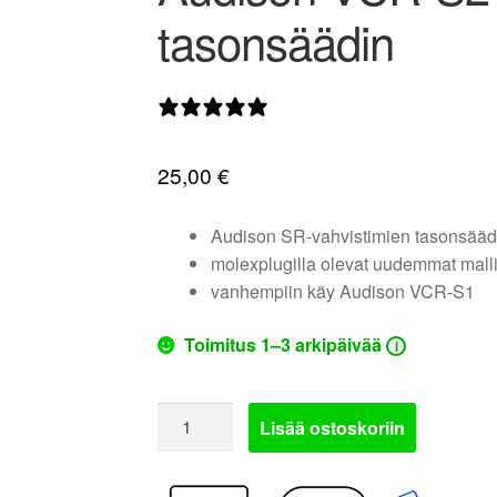
tasonsäädin
0 arvostelua
25,00
€
Audison SR-vahvistimien tasonsääd
molexplugilla olevat uudemmat malli
vanhempiin käy Audison VCR-S1
Toimitus 1–3 arkipäivää
i
Audison
Lisää ostoskoriin
VCR-
S2