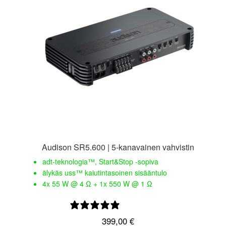
Audison SR5.600 | 5-kanavainen vahvistin
adt-teknologia™, Start&Stop -sopiva
älykäs uss™ kaiutintasoinen sisääntulo
4x 55 W @ 4 Ω + 1x 550 W @ 1 Ω
0 arvostelua
399,00
€