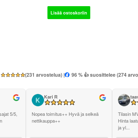
Lisää ostoskoriin
5
(231 arvostelua) |
96 % 👍 suosittelee (274 arvo
Kari R
taa
ajat 5/5,
Nopea toimitus++ Hyvä ja selkeä
Tilasin M
in
nettikauppa++
Hinta laat
ja yl...