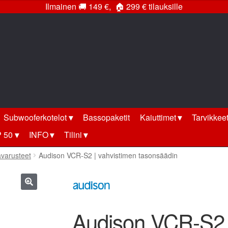
Ilmainen
🚚
149 €,
🏠
299 € tilauksille
Subwooferkotelot
Bassopaketit
Kaiuttimet
Tarvikkee
 50
INFO
Tilini
ävarusteet
Audison VCR-S2 | vahvistimen tasonsäädin
🔍
Audison VCR-S2 