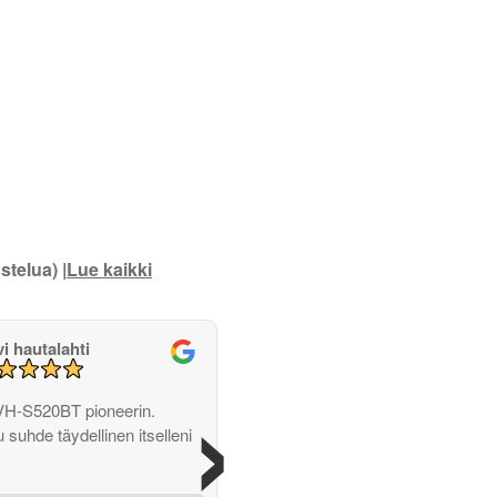
stelua) |
Lue kaikki
vi hautalahti
›
VH-S520BT pioneerin.
u suhde täydellinen itselleni