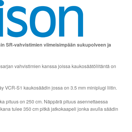
n SR-vahvistimien viimeisimpään sukupolveen ja
arjan vahvistimien kanssa joissa kaukosäätöliitäntä on
äy VCR-S1 kaukosäädin jossa on 3.5 mm miniplugi liitin.
nka pituus on 250 cm. Näppärä pituus asennettaessa
ukana tulee 350 cm pitkä jatkokaapeli jonka avulla säädin