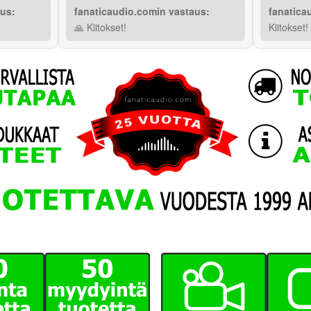
aus:
fanaticaudio.comin vastaus:
fanatica
🙏 Kiitokset!
Kiitokset!