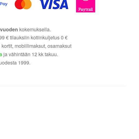
5 vuoden
kokemuksella.
9 € tilauksiin kotiinkuljetus 0 €
 kortit, mobiilimaksut, osamaksut
a
ja vähintään 12 kk takuu.
uodesta 1999.