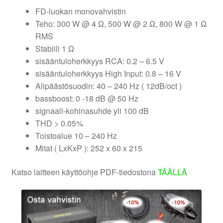
FD-luokan monovahvistin
Teho: 300 W @ 4 Ω, 500 W @ 2 Ω, 800 W @ 1 Ω
RMS
Stabiili 1 Ω
sisääntuloherkkyys RCA: 0.2 – 6.5 V
sisääntuloherkkyys High Input: 0.8 – 16 V
Alipäästösuodin: 40 – 240 Hz ( 12dB/oct )
bassboost: 0 -18 dB @ 50 Hz
signaali-kohinasuhde yli 100 dB
THD > 0.05%
Toistoalue 10 – 240 Hz
Mitat ( LxKxP ): 252 x 60 x 215
Katso laitteen käyttöohje PDF-tiedostona
TÄÄLLÄ