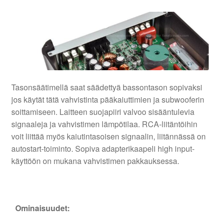
Tasonsäätimellä saat säädettyä bassontason sopivaksi
jos käytät tätä vahvistinta pääkaiuttimien ja subwooferin
soittamiseen. Laitteen suojapiiri valvoo sisääntulevia
signaaleja ja vahvistimen lämpötilaa. RCA-liitäntöihin
voit liittää myös kaiutintasoisen signaalin, liitännässä on
autostart-toiminto. Sopiva adapterikaapeli high input-
käyttöön on mukana vahvistimen pakkauksessa.
Ominaisuudet: