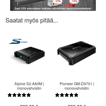
Saatat myös pitää...
Alpine S2-A60M |
Pioneer GM-D9701 |
monovahvistin
monovahvistin
0 arvostelua
0 arvostelua