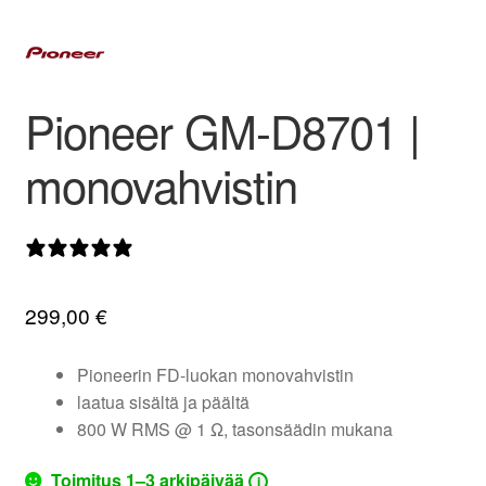
valikko
Pioneer GM-D8701 |
monovahvistin
0 arvostelua
299,00
€
Pioneerin FD-luokan monovahvistin
laatua sisältä ja päältä
800 W RMS @ 1 Ω, tasonsäädin mukana
Toimitus 1–3 arkipäivää
i