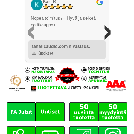
Kari R
‹
›
Nopea toimitus++ Hyvä ja selkeä
nettikauppa++
fanaticaudio.comin vastaus:
🙏 Kiitokset!