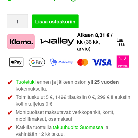
Pioneer
Lisää ostoskoriin
GM-
D8701
Alkaen
8,31
€
/
Lue
|
(36 kk,
kk
lisää
arvio)
monovahvistin
määrä
Tuotetuki
ennen ja jälkeen oston
yli 25 vuoden
kokemuksella.
Toimituskulut 5 €, 149€ tilauksiin 0 €, 299 € tilauksiin
kotiinkuljetus 0 €
Monipuoliset maksutavat: verkkopankit, kortit,
mobiilimaksut, osamaksut
Kaikilla tuotteilla
takuuhuolto Suomessa
ja
vähintään 12 kk takuu.