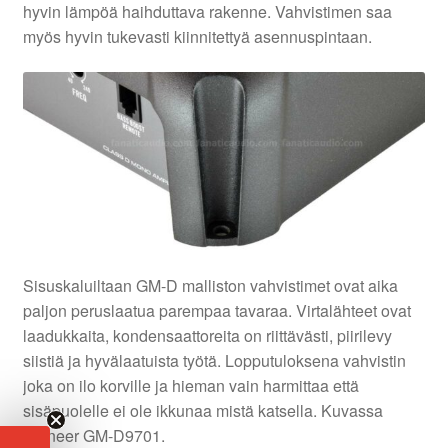
hyvin lämpöä haihduttava rakenne. Vahvistimen saa
myös hyvin tukevasti kiinnitettyä asennuspintaan.
Sisuskaluiltaan GM-D malliston vahvistimet ovat aika
paljon peruslaatua parempaa tavaraa. Virtalähteet ovat
laadukkaita, kondensaattoreita on riittävästi, piirilevy
siistiä ja hyvälaatuista työtä. Lopputuloksena vahvistin
joka on ilo korville ja hieman vain harmittaa että
sisäpuolelle ei ole ikkunaa mistä katsella. Kuvassa
Pioneer GM-D9701.