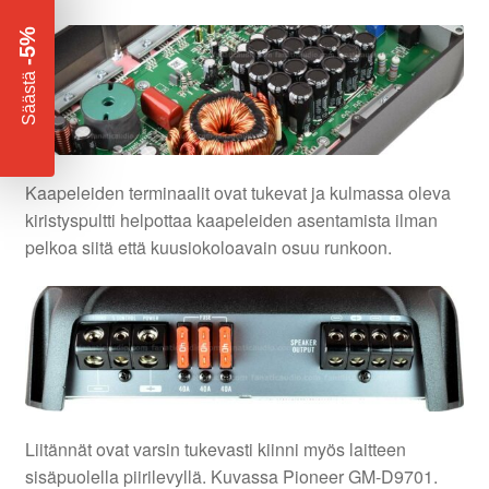
-5%
​
Säästä
Kaapeleiden terminaalit ovat tukevat ja kulmassa oleva
kiristyspultti helpottaa kaapeleiden asentamista ilman
pelkoa siitä että kuusiokoloavain osuu runkoon.
Liitännät ovat varsin tukevasti kiinni myös laitteen
sisäpuolella piirilevyllä. Kuvassa Pioneer GM-D9701.