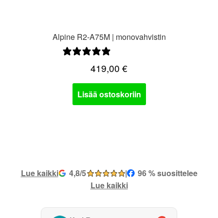
Alpine R2-A75M | monovahvistin
0 arvostelua
419,00
€
Lisää ostoskoriin
Lue kaikki
4,8/5
|
96 % suosittelee
Lue kaikki