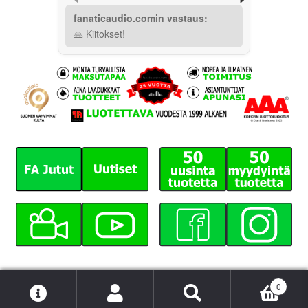
fanaticaudio.comin vastaus:
🙏 Kiitokset!
0
Etsi:
Haku