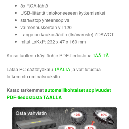
8x RCA-lähtö
USB-liitäntä tietokoneeseen kytkemiseksi
start&stop yhteensopiva
vaimennuskerroin yli 120
Langaton kaukosäädin (lisävaruste) ZDAWCT
mitat LxKxP: 232 x 47 x 160 mm
Katso tuotteen käyttöohje PDF-tiedostona
TÄÄLTÄ
Lataa PC säätötyökalu
TÄÄLTÄ
ja voit tutustua
tarkemmin ominaisuuksiin
Katso tarkemmat
automallikohtaiset sopivuudet
PDF-tiedostosta TÄÄLLÄ