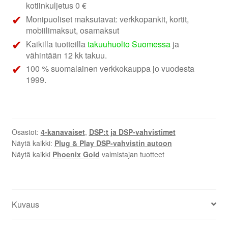
kotiinkuljetus 0 €
Monipuoliset maksutavat: verkkopankit, kortit,
mobiilimaksut, osamaksut
Kaikilla tuotteilla
takuuhuolto Suomessa
ja
vähintään 12 kk takuu.
100 % suomalainen verkkokauppa jo vuodesta
1999.
Osastot:
4-kanavaiset
,
DSP:t ja DSP-vahvistimet
Näytä kaikki:
Plug & Play DSP-vahvistin autoon
Näytä kaikki
Phoenix Gold
valmistajan tuotteet
Kuvaus