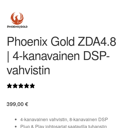
valikko
Phoenix Gold ZDA4.8
| 4-kanavainen DSP-
vahvistin
0 arvostelua
399,00
€
4-kanavainen vahvistin, 8-kanavainen DSP
Plug & Play johtosarjat saatavilla tuhansiin