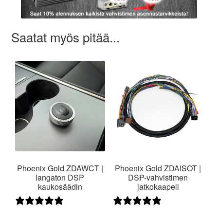
Saatat myös pitää...
Phoenix Gold ZDAWCT |
Phoenix Gold ZDAISOT |
langaton DSP
DSP-vahvistimen
kaukosäädin
jatkokaapeli
0 arvostelua
0 arvostelua