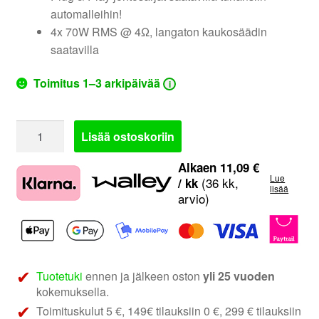
automalleihin!
4x 70W RMS @ 4Ω, langaton kaukosäädin
saatavilla
Toimitus 1–3 arkipäivää
i
Phoenix
Lisää ostoskoriin
Gold
ZDA4.8
Alkaen
11,09
€
Lue
|
(36 kk,
/ kk
lisää
arvio)
4-
kanavainen
DSP-
vahvistin
määrä
Tuotetuki
ennen ja jälkeen oston
yli 25 vuoden
kokemuksella.
Toimituskulut 5 €, 149€ tilauksiin 0 €, 299 € tilauksiin