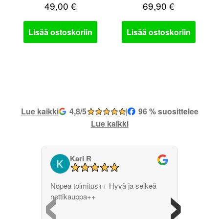
49,00
€
69,90
€
Lisää ostoskoriin
Lisää ostoskoriin
Lue kaikki
4,8/5
|
96 % suosittelee
Lue kaikki
Kari R
‹
›
Nopea toimitus++ Hyvä ja selkeä
nettikauppa++