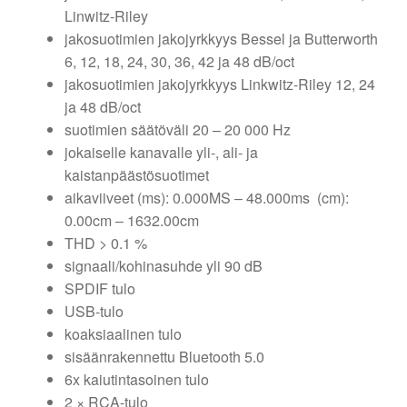
Linwitz-Riley
jakosuotimien jakojyrkkyys Bessel ja Butterworth
6, 12, 18, 24, 30, 36, 42 ja 48 dB/oct
jakosuotimien jakojyrkkyys Linkwitz-Riley 12, 24
ja 48 dB/oct
suotimien säätöväli 20 – 20 000 Hz
jokaiselle kanavalle yli-, ali- ja
kaistanpäästösuotimet
aikaviiveet (ms): 0.000MS – 48.000ms (cm):
0.00cm – 1632.00cm
THD > 0.1 %
signaali/kohinasuhde yli 90 dB
SPDIF tulo
USB-tulo
koaksiaalinen tulo
sisäänrakennettu Bluetooth 5.0
6x kaiutintasoinen tulo
2 × RCA-tulo