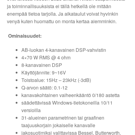
ja toiminnallisuuksista ei tällä hetkellä ole mitään
enempää tietoa tarjolla. Ja aikataulut voivat hyvinkin
venyä kuten huomattu on monta kertaa aiemminkin.
Ominaisuudet:
AB-luokan 4-kanavainen DSP-vahvistin
4×70 W RMS @ 4 ohm
8-kanavainen DSP
Käyttöjännite: 9~16V
Toistoalue: 15Hz – 23kHz (-3dB)
Q-arvon säätö: 0.1-12
kanavakohtainen vaiheenkääntö 0/180 astetta
säädettävissä Windows-tietokoneilla 10/11
versioilla
31-alueinen parametrinen tai graafinen
taajuuskorjain jokaiselle kanavalle
jakosuotimiksi valittavissa Bessel, Butterworth,