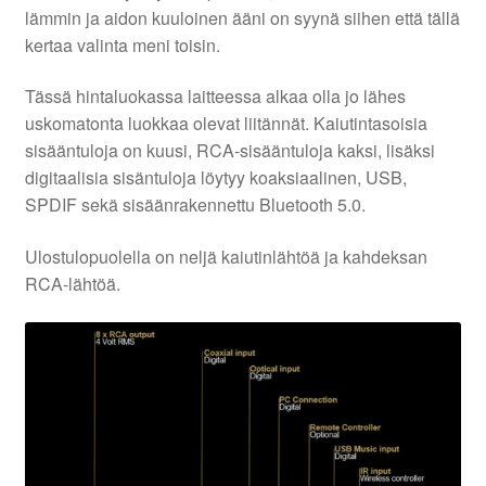
lämmin ja aidon kuuloinen ääni on syynä siihen että tällä
kertaa valinta meni toisin.
Tässä hintaluokassa laitteessa alkaa olla jo lähes
uskomatonta luokkaa olevat liitännät. Kaiutintasoisia
sisääntuloja on kuusi, RCA-sisääntuloja kaksi, lisäksi
digitaalisia sisäntuloja löytyy koaksiaalinen, USB,
SPDIF sekä sisäänrakennettu Bluetooth 5.0.
Ulostulopuolella on neljä kaiutinlähtöä ja kahdeksan
RCA-lähtöä.