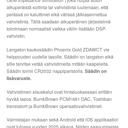
OEM Impedance Simulation ) joka huijaa auton
alkuperäistä soitinta tai vahvistinta luulemaan, että
perässä on kaiuttimet eikä välissä jälkiasennettua
vahvistinta. Tällä saadaan alkuperäinen järjestelmä
toimimaan normaalisti vaikka väliin lisätään DSP-
vahvistin.
Langaton kaukosäädin Phoenix Gold ZDAWCT vie
helppouden uudelle tasolle. Säädin on langaton eikä
sille tarvitse vetää vahvistimelta mitään kaapeleita.
Säädin toimii CR2032 nappiparistolla.
Säädin on
lisävaruste.
Vahvistimen sisuskalut ovat hintaluokassaan erittäin
hyvää tasoa. Burr&Brown PCM1681 DAC, Toshiban
transistorit ja Burr&Brown operaatiovahvistimet.
Valmistajan mukaan sekä Android että iOS applikaatiot
ovat tulossa vuoden 2025 aikana. Niiden saapumisesta