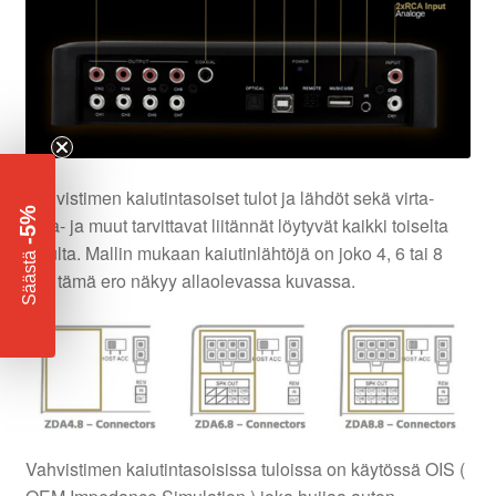
Vahvistimen kaiutintasoiset tulot ja lähdöt sekä virta-
-5%
maa- ja muut tarvittavat liitännät löytyvät kaikki toiselta
sivulta. Mallin mukaan kaiutinlähtöjä on joko 4, 6 tai 8
​
Säästä
kpl, tämä ero näkyy allaolevassa kuvassa.
Vahvistimen kaiutintasoisissa tuloissa on käytössä OIS (