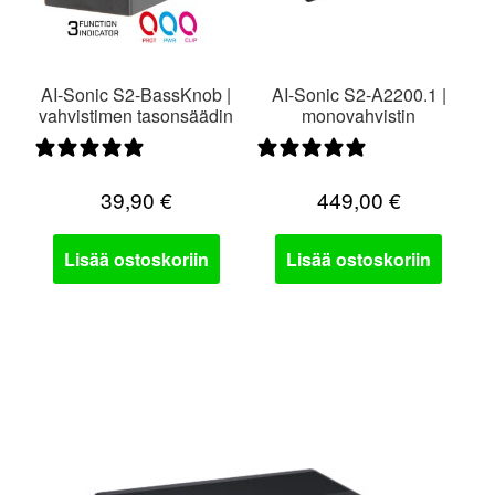
AI-Sonic S2-BassKnob |
AI-Sonic S2-A2200.1 |
vahvistimen tasonsäädin
monovahvistin
0 arvostelua
0 arvostelua
39,90
€
449,00
€
Lisää ostoskoriin
Lisää ostoskoriin