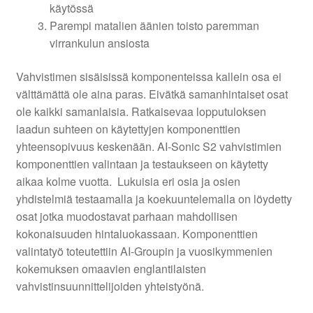
käytössä
Parempi matalien äänien toisto paremman
virrankulun ansiosta
Vahvistimen sisäisissä komponenteissa kallein osa ei
välttämättä ole aina paras. Eivätkä samanhintaiset osat
ole kaikki samanlaisia. Ratkaisevaa lopputuloksen
laadun suhteen on käytettyjen komponenttien
yhteensopivuus keskenään. AI-Sonic S2 vahvistimien
komponenttien valintaan ja testaukseen on käytetty
aikaa kolme vuotta. Lukuisia eri osia ja osien
yhdistelmiä testaamalla ja koekuuntelemalla on löydetty
osat jotka muodostavat parhaan mahdollisen
kokonaisuuden hintaluokassaan. Komponenttien
valintatyö toteutettiin AI-Groupin ja vuosikymmenien
kokemuksen omaavien englantilaisten
vahvistinsuunnittelijoiden yhteistyönä.