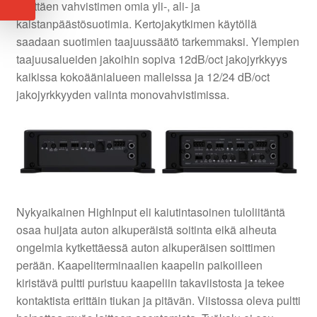
käyttäen vahvistimen omia yli-, ali- ja
kaistanpäästösuotimia. Kertojakytkimen käytöllä
saadaan suotimien taajuussäätö tarkemmaksi. Ylempien
taajuusalueiden jakoihin sopiva 12dB/oct jakojyrkkyys
kaikissa kokoäänialueen malleissa ja 12/24 dB/oct
jakojyrkkyyden valinta monovahvistimissa.
Nykyaikainen HighInput eli kaiutintasoinen tuloliitäntä
osaa huijata auton alkuperäistä soitinta eikä aiheuta
ongelmia kytkettäessä auton alkuperäisen soittimen
perään. Kaapeliterminaalien kaapelin paikoilleen
kiristävä pultti puristuu kaapeliin takaviistosta ja tekee
kontaktista erittäin tiukan ja pitävän. Viistossa oleva pultti