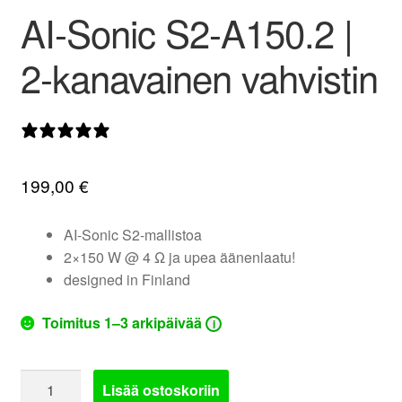
AI-Sonic S2-A150.2 |
valikko
2-kanavainen vahvistin
1 arvostelu
199,00
€
AI-Sonic S2-mallistoa
2×150 W @ 4 Ω ja upea äänenlaatu!
designed in Finland
Toimitus 1–3 arkipäivää
i
AI-
Lisää ostoskoriin