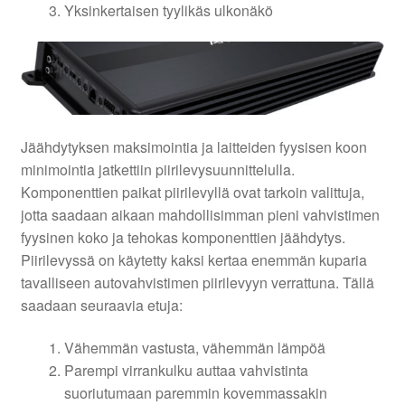
Yksinkertaisen tyylikäs ulkonäkö
Jäähdytyksen maksimointia ja laitteiden fyysisen koon
minimointia jatkettiin piirilevysuunnittelulla.
Komponenttien paikat piirilevyllä ovat tarkoin valittuja,
jotta saadaan aikaan mahdollisimman pieni vahvistimen
fyysinen koko ja tehokas komponenttien jäähdytys.
Piirilevyssä on käytetty kaksi kertaa enemmän kuparia
tavalliseen autovahvistimen piirilevyyn verrattuna. Tällä
saadaan seuraavia etuja:
Vähemmän vastusta, vähemmän lämpöä
Parempi virrankulku auttaa vahvistinta
suoriutumaan paremmin kovemmassakin