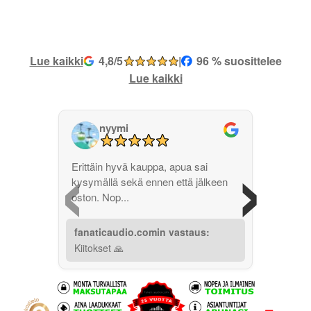
Lue kaikki
4,8/5
|
96 % suosittelee
Lue kaikki
nyymi
‹
›
Erittäin hyvä kauppa, apua sai
kysymällä sekä ennen että jälkeen
oston. Nop...
fanaticaudio.comin vastaus:
Kiitokset 🙏