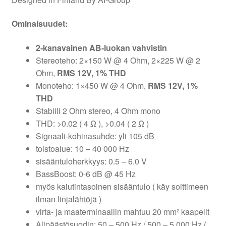
Ominaisuudet:
2-kanavainen AB-luokan vahvistin
Stereoteho: 2×150 W @ 4 Ohm, 2×225 W @ 2
Ohm,
RMS 12V, 1% THD
Monoteho: 1×450 W @ 4 Ohm,
RMS 12V, 1%
THD
Stabiili 2 Ohm stereo, 4 Ohm mono
THD: >0.02 ( 4 Ω ), >0.04 ( 2 Ω )
Signaali-kohinasuhde: yli 105 dB
toistoalue: 10 – 40 000 Hz
sisääntuloherkkyys: 0.5 – 6.0 V
BassBoost: 0-6 dB @ 45 Hz
myös kaiutintasoinen sisääntulo ( käy soittimeen
ilman linjalähtöjä )
virta- ja maaterminaaliin mahtuu 20 mm² kaapelit
Alipäästösuodin: 50 – 500 Hz / 500 – 5 000 Hz (