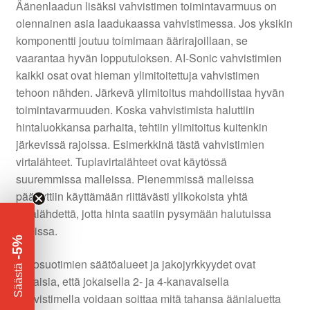
Äänenlaadun lisäksi vahvistimen toimintavarmuus on
olennainen asia laadukaassa vahvistimessa. Jos yksikin
komponentti joutuu toimimaan äärirajoillaan, se
vaarantaa hyvän lopputuloksen. AI-Sonic vahvistimien
kaikki osat ovat hieman ylimitoitettuja vahvistimen
tehoon nähden. Järkevä ylimitoitus mahdollistaa hyvän
toimintavarmuuden. Koska vahvistimista haluttiin
hintaluokkansa parhaita, tehtiin ylimitoitus kuitenkin
järkevissä rajoissa. Esimerkkinä tästä vahvistimien
virtalähteet. Tuplavirtalähteet ovat käytössä
suuremmissa malleissa. Pienemmissä malleissa
päädyttiin käyttämään riittävästi ylikokoista yhtä
virtalähdettä, jotta hinta saatiin pysymään halutuissa
rajoissa.
-5%
Jakosuotimien säätöalueet ja jakojyrkkyydet ovat
​
Säästä
sellaisia, että jokaisella 2- ja 4-kanavaisella
vahvistimella voidaan soittaa mitä tahansa äänialuetta