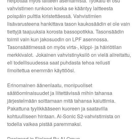
helpottaa myös laitteen asentamista. Työkalu ei osu
vahvistimen runkoon koska se kääntyy laitteesta
poispäin pulttia kiristettäessä. Vahvistimien
lisävarusteena hankittava tason kaukosäädin ei ole vain
tiettyjä taajuuksia korosta bassopotikka. Tasonsäädin
toimii vain kun jakosuodin on LPF asennossa.
Tasonsäätimessä on myös virta-, klippi- ja häiriötilan
merkkivalot. Jokainen vahvistinyksilö on vielä alireitattu,
eli todellisuudessa saat puhdasta tehoa reilusti
ilmoitettua enemmän käyttöösi.
Erinomainen äänenlaatu, monipuoliset
säätöominaisuudet ja liitettävissä mihin tahansa
järjestelmään soittamaan mitä tahansa kaiuttimia.
Pakattuna tyylikkääseen kuoreen ja saatavilla
kohtuulliseen hintaan. Ai-Sonic S2-vahvistimista on
todella vaikea pistää paremmaksi.
Designed in Finland By AI-Group