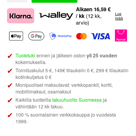
Sonic
S2-
Alkaen
16,59
€
Lue
A150.2
(12 kk,
/ kk
lisää
arvio)
|
2-
kanavainen
vahvistin
määrä
Tuotetuki
ennen ja jälkeen oston
yli 25 vuoden
kokemuksella.
Toimituskulut 5 €, 149€ tilauksiin 0 €, 299 € tilauksiin
kotiinkuljetus 0 €
Monipuoliset maksutavat: verkkopankit, kortit,
mobiilimaksut, osamaksut
Kaikilla tuotteilla
takuuhuolto Suomessa
ja
vähintään 12 kk takuu.
100 % suomalainen verkkokauppa jo vuodesta
1999.