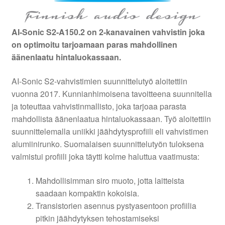
AI-Sonic S2-A150.2 on 2-kanavainen vahvistin joka
on optimoitu tarjoamaan paras mahdollinen
äänenlaatu hintaluokassaan.
AI-Sonic S2-vahvistimien suunnittelutyö aloitettiin
vuonna 2017. Kunnianhimoisena tavoitteena suunnitella
ja toteuttaa vahvistinmallisto, joka tarjoaa parasta
mahdollista äänenlaatua hintaluokassaan. Työ aloitettiin
suunnittelemalla uniikki jäähdytysprofiili eli vahvistimen
alumiinirunko. Suomalaisen suunnittelutyön tuloksena
valmistui profiili joka täytti kolme haluttua vaatimusta:
Mahdollisimman siro muoto, jotta laitteista
saadaan kompaktin kokoisia.
Transistorien asennus pystyasentoon profiilia
pitkin jäähdytyksen tehostamiseksi