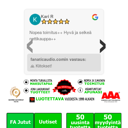
Kari R
‹
›
Nopea toimitus++ Hyvä ja selkeä
nettikauppa++
fanaticaudio.comin vastaus:
🙏 Kiitokset!