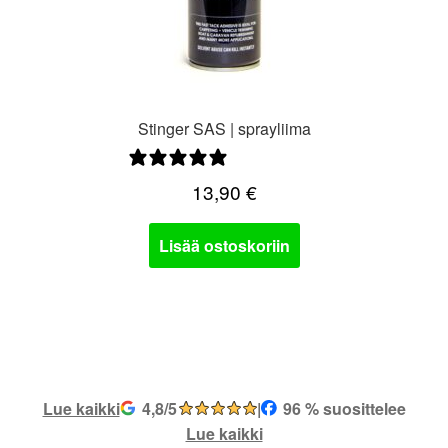
Stinger SAS | sprayliima
4 arvostelua
13,90
€
Lisää ostoskoriin
Lue kaikki
4,8/5
|
96 % suosittelee
Lue kaikki