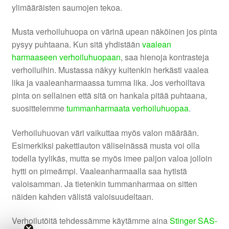
ylimääräisten saumojen tekoa.
Musta verhoiluhuopa on värinä upean näköinen jos pinta
pysyy puhtaana. Kun sitä yhdistään
vaalean
harmaaseen verhoiluhuopaan
, saa hienoja kontrasteja
verhoiluihin. Mustassa näkyy kuitenkin herkästi vaalea
lika ja vaaleanharmaassa tumma lika. Jos verhoiltava
pinta on sellainen että sitä on hankala pitää puhtaana,
suosittelemme
tummanharmaata verhoiluhuopaa
.
Verhoiluhuovan väri vaikuttaa myös valon määrään.
Esimerkiksi pakettiauton väliseinässä musta voi olla
todella tyylikäs, mutta se myös imee paljon valoa jolloin
hytti on pimeämpi. Vaaleanharmaalla saa hytistä
valoisamman. Ja tietenkin tummanharmaa on sitten
näiden kahden välistä valoisuudeltaan.
Verhoilutöitä tehdessämme käytämme aina
Stinger SAS-