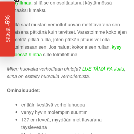
sprayliimaa
, sillä se on osoittautunut käytännössä
parhaaksi liimaksi.
-5%
Meiltä saat mustan verhoiluhuovan metritavarana sen
​
Säästä
mittaisena pätkänä kuin tarvitset. Varastoimme koko ajan
45 metriä pitkiä rullia, joten pätkän pituus voi olla
maksimissaan sen. Jos haluat kokonaisen rullan,
kysy
ihmeessä hintaa
sille toimitettuna.
Miten huovalla verhoillaan pintoja?
LUE TÄMÄ FA Juttu
,
siinä on esitelty huovalla verhoilemista.
Ominaisuudet:
erittäin kestävä verhoiluhuopa
venyy hyvin molempiin suuntiin
137 cm leveä, myydään metritavarana
täysleveänä