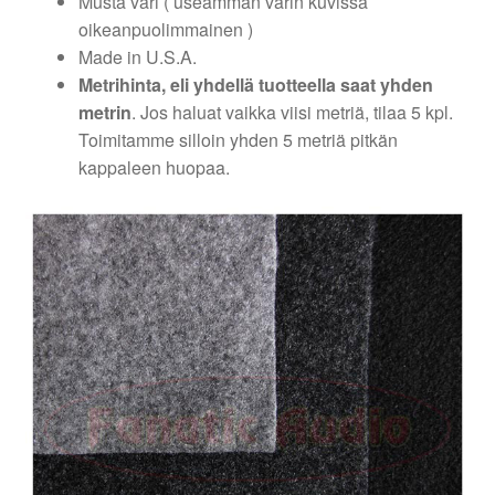
Musta väri ( useamman värin kuvissa
oikeanpuolimmainen )
Made in U.S.A.
Metrihinta, eli yhdellä tuotteella saat yhden
metrin
. Jos haluat vaikka viisi metriä, tilaa 5 kpl.
Toimitamme silloin yhden 5 metriä pitkän
kappaleen huopaa.