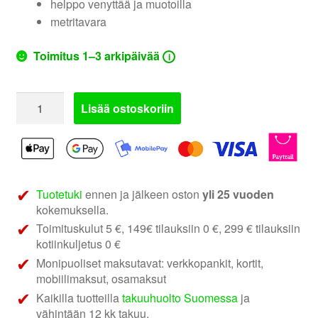
helppo venyttää ja muotoilla
metritavara
Toimitus 1–3 arkipäivää
i
Musta
Lisää ostoskoriin
verhoiluhuopa
|
myydään
metreittäin
määrä
Tuotetuki
ennen ja jälkeen oston
yli 25 vuoden
kokemuksella.
Toimituskulut 5 €, 149€ tilauksiin 0 €, 299 € tilauksiin
kotiinkuljetus 0 €
Monipuoliset maksutavat: verkkopankit, kortit,
mobiilimaksut, osamaksut
Kaikilla tuotteilla
takuuhuolto Suomessa
ja
vähintään 12 kk takuu.