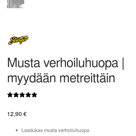
valikko
Musta verhoiluhuopa |
myydään metreittäin
3 arvostelua
12,90
€
Laadukas musta verhoiluhuopa