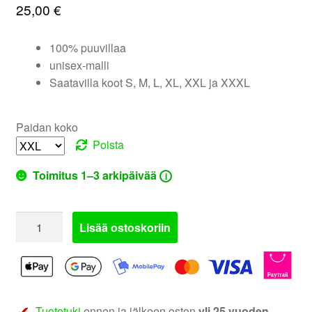
25,00
€
valikko
100% puuvillaa
unisex-malli
Saatavilla koot S, M, L, XL, XXL ja XXXL
Paidan koko
Poista
Toimitus 1–3 arkipäivää
i
LISÄÄ
Lisää ostoskoriin
BASSOA
T-
paita
määrä
Tuotetuki
ennen ja jälkeen oston
yli 25 vuoden