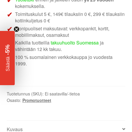
kokemuksella.
Toimituskulut 5 €, 149€ tilauksiin 0 €, 299 € tilauksiin
kotiinkuljetus 0 €
Monipuoliset maksutavat: verkkopankit, kortit,
mobiilimaksut, osamaksut
Kaikilla tuotteilla
takuuhuolto Suomessa
ja
-5%
vähintään 12 kk takuu.
100 % suomalainen verkkokauppa jo vuodesta
​
Säästä
1999.
Tuotetunnus (SKU):
Ei saatavilla/-tietoa
Osasto:
Promotuotteet
Kuvaus