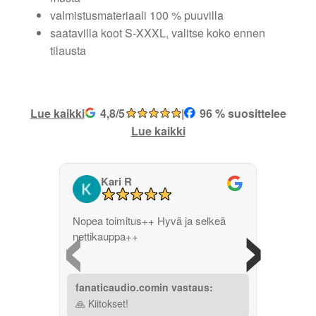
valmistusmateriaali 100 % puuvilla
saatavilla koot S-XXXL, valitse koko ennen
tilausta
Lue kaikki
4,8/5
|
96 % suosittelee
Lue kaikki
Kari R
‹
›
Nopea toimitus++ Hyvä ja selkeä
nettikauppa++
fanaticaudio.comin vastaus:
🙏 Kiitokset!