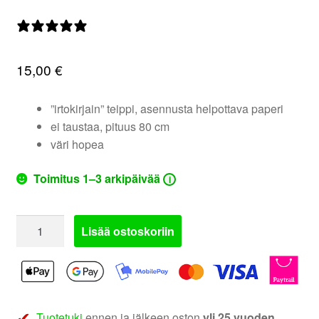
valikko
0 arvostelua
15,00
€
”irtokirjain” teippi, asennusta helpottava paperi
ei taustaa, pituus 80 cm
väri hopea
Toimitus 1–3 arkipäivää
i
Ground
Lisää ostoskoriin
Zero
tarra
|
GZ80
määrä
Tuotetuki
ennen ja jälkeen oston
yli 25 vuoden