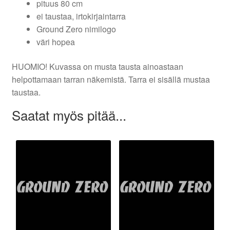
pituus 80 cm
ei taustaa, irtokirjaintarra
Ground Zero nimilogo
väri hopea
HUOMIO! Kuvassa on musta tausta ainoastaan
helpottamaan tarran näkemistä. Tarra ei sisällä mustaa
taustaa.
Saatat myös pitää...