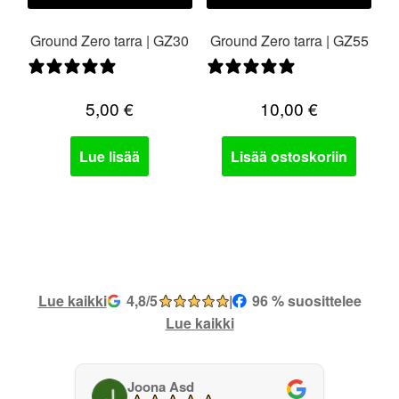
Ground Zero tarra | GZ30
Ground Zero tarra | GZ55
0 arvostelua
0 arvostelua
5,00
€
10,00
€
Lue lisää
Lisää ostoskoriin
Lue kaikki
4,8/5
|
96 % suosittelee
Lue kaikki
Joona Asd