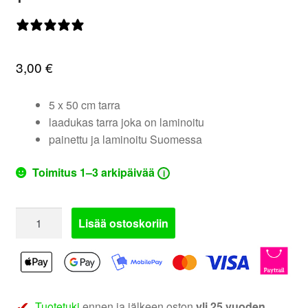
valikko
0 arvostelua
3,00
€
5 x 50 cm tarra
laadukas tarra joka on laminoitu
painettu ja laminoitu Suomessa
Toimitus 1–3 arkipäivää
i
fanaticaudio.com
Lisää ostoskoriin
tarra
|
Takalasitarra
50
määrä
Tuotetuki
ennen ja jälkeen oston
yli 25 vuoden