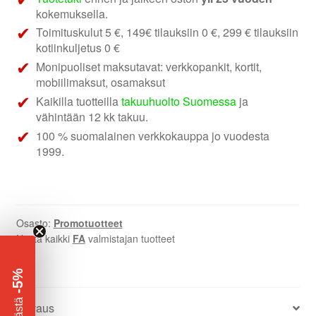
kokemuksella.
Toimituskulut 5 €, 149€ tilauksiin 0 €, 299 € tilauksiin
kotiinkuljetus 0 €
Monipuoliset maksutavat: verkkopankit, kortit,
mobiilimaksut, osamaksut
Kaikilla tuotteilla
takuuhuolto Suomessa
ja
vähintään 12 kk takuu.
100 % suomalainen verkkokauppa jo vuodesta
1999.
Osasto:
Promotuotteet
Näytä kaikki
FA
valmistajan tuotteet
-5%
​
Säästä
Kuvaus