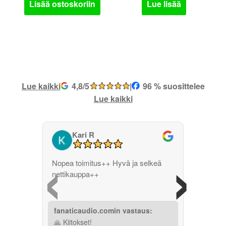
Lisää ostoskoriin
Lue lisää
Lue kaikki
4,8/5
|
96 % suosittelee
Lue kaikki
Kari R
‹
›
Nopea toimitus++ Hyvä ja selkeä
nettikauppa++
fanaticaudio.comin vastaus:
🙏 Kiitokset!