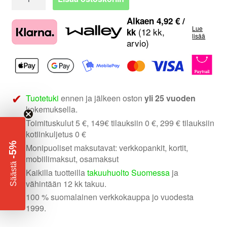
Audio
huppari
Alkaen
4,92
€
/
Lue
Dark
(12 kk,
kk
lisää
arvio)
Side
määrä
Tuotetuki
ennen ja jälkeen oston
yli 25 vuoden
kokemuksella.
Toimituskulut 5 €, 149€ tilauksiin 0 €, 299 € tilauksiin
kotiinkuljetus 0 €
-5%
Monipuoliset maksutavat: verkkopankit, kortit,
mobiilimaksut, osamaksut
​
Säästä
Kaikilla tuotteilla
takuuhuolto Suomessa
ja
vähintään 12 kk takuu.
100 % suomalainen verkkokauppa jo vuodesta
1999.