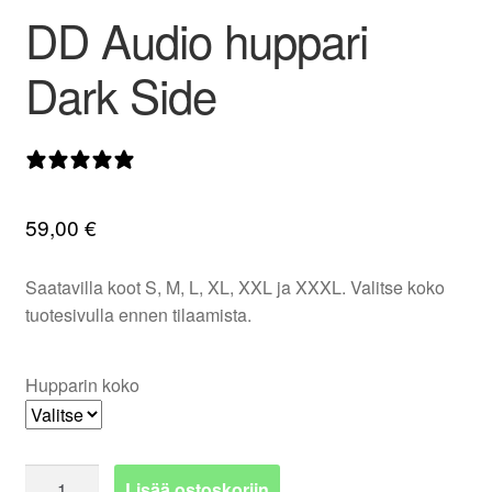
DD Audio huppari
valikko
Dark Side
0 arvostelua
59,00
€
Saatavilla koot S, M, L, XL, XXL ja XXXL. Valitse koko
tuotesivulla ennen tilaamista.
Hupparin koko
DD
Lisää ostoskoriin