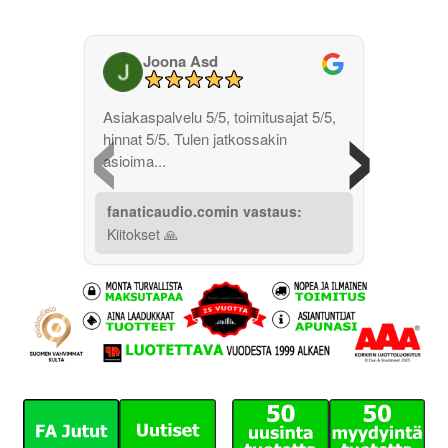
Joona Asd
‹
›
Asiakaspalvelu 5/5, toimitusajat 5/5,
hinnat 5/5. Tulen jatkossakin
asioima...
fanaticaudio.comin vastaus:
Kiitokset 🙏