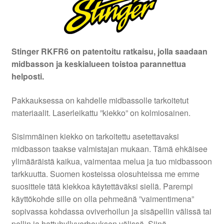
Stinger RKFR6 on patentoitu ratkaisu, jolla saadaan
midbasson ja keskialueen toistoa parannettua
helposti.
Pakkauksessa on kahdelle midbassolle tarkoitetut
materiaalit. Laserleikattu ”kiekko” on kolmiosainen.
Sisimmäinen kiekko on tarkoitettu asetettavaksi
midbasson taakse valmistajan mukaan. Tämä ehkäisee
ylimääräistä kaikua, vaimentaa melua ja tuo midbassoon
tarkkuutta. Suomen kosteissa olosuhteissa me emme
suosittele tätä kiekkoa käytettäväksi siellä. Parempi
käyttökohde sille on olla pehmeänä ”vaimentimena”
sopivassa kohdassa oviverhoilun ja sisäpellin välissä tai
pellin ja hattuhyllyverhouksen välissä. Siinä