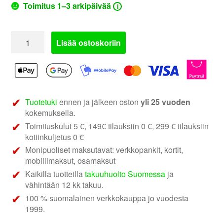
Toimitus 1–3 arkipäivää
i
Stinger
Lisää ostoskoriin
RKFR6
|
kaiuttimen
asennuksen
tiivistysrenkaat
Tuotetuki
ennen ja jälkeen oston
yli 25 vuoden
määrä
kokemuksella.
Toimituskulut 5 €, 149€ tilauksiin 0 €, 299 € tilauksiin
kotiinkuljetus 0 €
Monipuoliset maksutavat: verkkopankit, kortit,
mobiilimaksut, osamaksut
Kaikilla tuotteilla
takuuhuolto Suomessa
ja
vähintään 12 kk takuu.
100 % suomalainen verkkokauppa jo vuodesta
1999.