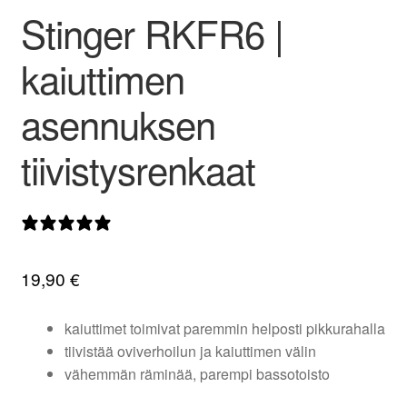
Stinger RKFR6 |
valikko
kaiuttimen
asennuksen
tiivistysrenkaat
0 arvostelua
19,90
€
kaiuttimet toimivat paremmin helposti pikkurahalla
tiivistää oviverhoilun ja kaiuttimen välin
vähemmän räminää, parempi bassotoisto