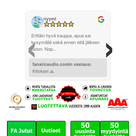
nyymi
‹
›
Erittäin hyvä kauppa, apua sai
kysymällä sekä ennen että jälkeen
oston. Nop...
fanaticaudio.comin vastaus:
Kiitokset 🙏