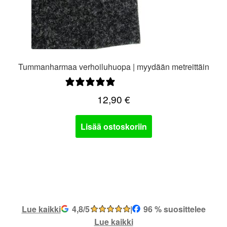
Tummanharmaa verhoiluhuopa | myydään metreittäin
3 arvostelua
12,90
€
Lisää ostoskoriin
Lue kaikki
4,8/5
|
96 % suosittelee
Lue kaikki