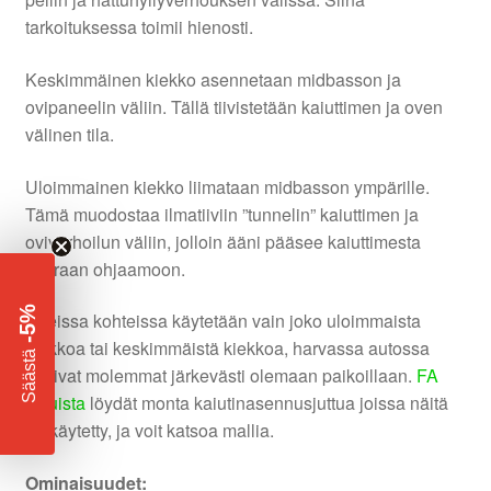
tarkoituksessa toimii hienosti.
Keskimmäinen kiekko asennetaan midbasson ja
ovipaneelin väliin. Tällä tiivistetään kaiuttimen ja oven
välinen tila.
Uloimmainen kiekko liimataan midbasson ympärille.
Tämä muodostaa ilmatiiviin ”tunnelin” kaiuttimen ja
oviverhoilun väliin, jolloin ääni pääsee kaiuttimesta
suoraan ohjaamoon.
-5%
Useissa kohteissa käytetään vain joko uloimmaista
kiekkoa tai keskimmäistä kiekkoa, harvassa autossa
​
Säästä
sopivat molemmat järkevästi olemaan paikoillaan.
FA
Jutuista
löydät monta kaiutinasennusjuttua joissa näitä
on käytetty, ja voit katsoa mallia.
Ominaisuudet: