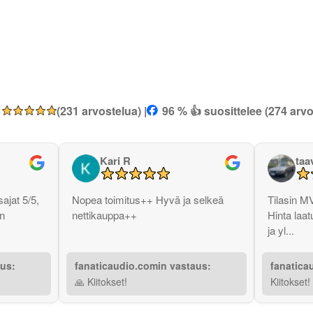
5
(231 arvostelua) |
96 % 👍 suosittelee (274 arvo
Kari R
taa
ajat 5/5,
Nopea toimitus++ Hyvä ja selkeä
Tilasin M
in
nettikauppa++
Hinta laat
ja yl...
aus:
fanaticaudio.comin vastaus:
fanatica
🙏 Kiitokset!
Kiitokset!