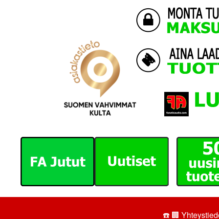
☎️ 🏢
Yhteystiedo