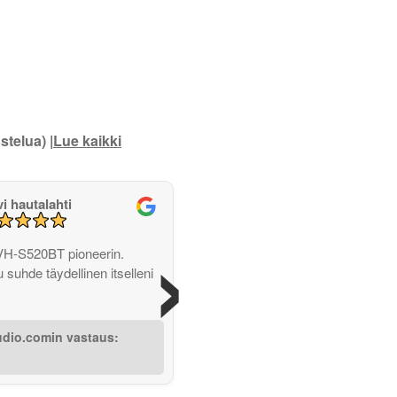
stelua) |
Lue kaikki
vi hautalahti
›
VH-S520BT pioneerin.
u suhde täydellinen itselleni
udio.comin vastaus: