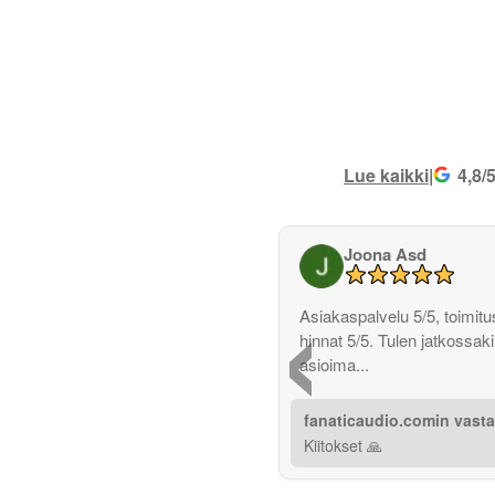
Lue kaikki
|
4,8/
Joona Asd
‹
Asiakaspalvelu 5/5, toimitus
hinnat 5/5. Tulen jatkossak
asioima...
fanaticaudio.comin vast
Kiitokset 🙏