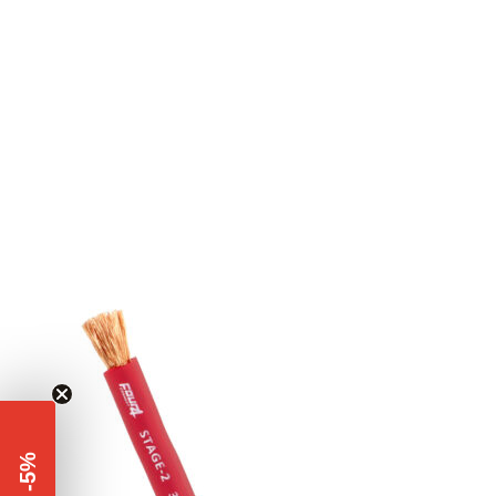
-5%
​