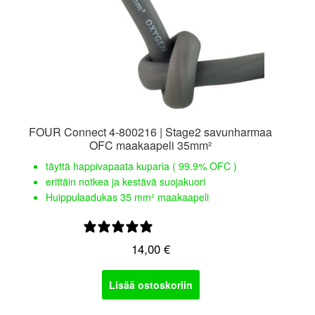
FOUR Connect 4-800216 | Stage2 savunharmaa
OFC maakaapeli 35mm²
täyttä happivapaata kuparia ( 99.9% OFC )
erittäin notkea ja kestävä suojakuori
Huippulaadukas 35 mm² maakaapeli
0 arvostelua
14,00
€
Lisää ostoskoriin