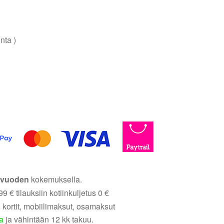
nta )
5 vuoden
kokemuksella.
9 € tilauksiin kotiinkuljetus 0 €
 kortit, mobiilimaksut, osamaksut
a
ja vähintään 12 kk takuu.