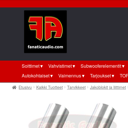
Siirry
Siirry
navigointiin
sisältöön
Soittimet
Vahvistimet
Subwooferelementit
Autokohtaiset
Vaimennus
Tarjoukset
TOP
Etusivu
Kaikki Tuotteet
Tarvikkeet
Jakoblokit ja liittimet