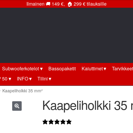
Ilmainen
🚚
149 €,
🏠
299 € tilauksille
Subwooferkotelot
Bassopaketit
Kaiuttimet
Tarvikkee
 50
INFO
Tilini
Kaapeliholkki 35 mm²
Kaapeliholkki 35
🔍
0 arvostelua