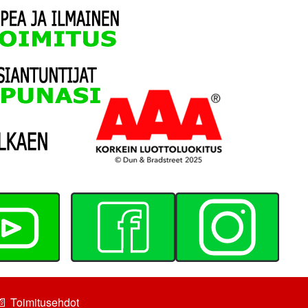
📄
Toimitusehdot