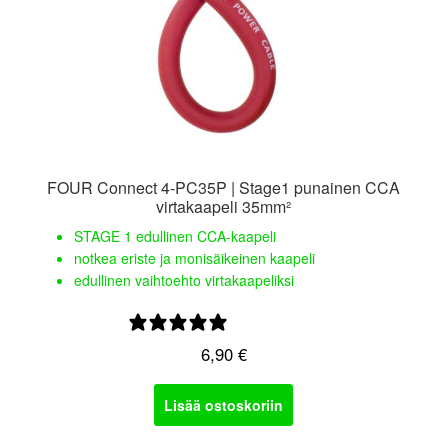
FOUR Connect 4-PC35P | Stage1 punainen CCA
virtakaapeli 35mm²
STAGE 1 edullinen CCA-kaapeli
notkea eriste ja monisäikeinen kaapeli
edullinen vaihtoehto virtakaapeliksi
0 arvostelua
6,90
€
Lisää ostoskoriin