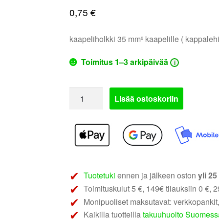
0,75
€
kaapeliholkki 35 mm² kaapelille ( kappalehi
Toimitus 1–3 arkipäivää
i
Kaapeliholkki
Lisää ostoskoriin
35
mm²
määrä
Tuotetuki
ennen ja jälkeen oston
yli 2
Toimituskulut 5 €, 149€ tilauksiin 0 €, 29
Monipuoliset maksutavat: verkkopankit,
Kaikilla tuotteilla
takuuhuolto Suomess