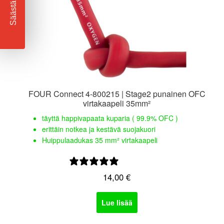
Säästä
FOUR Connect 4-800215 | Stage2 punainen OFC
virtakaapeli 35mm²
täyttä happivapaata kuparia ( 99.9% OFC )
erittäin notkea ja kestävä suojakuori
Huippulaadukas 35 mm² virtakaapeli
0 arvostelua
14,00
€
Lue lisää