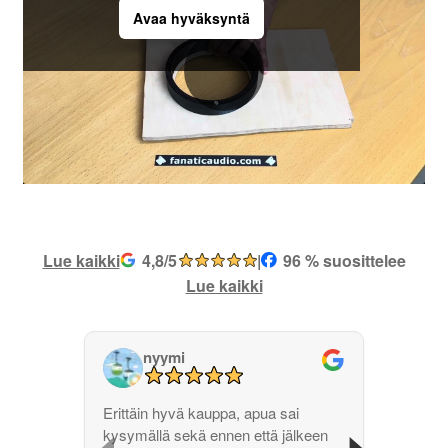
Avaa hyväksyntä
Lue kaikki
4,8/5
|
96 % suosittelee
Lue kaikki
nyymi
‹
›
Erittäin hyvä kauppa, apua sai
kysymällä sekä ennen että jälkeen