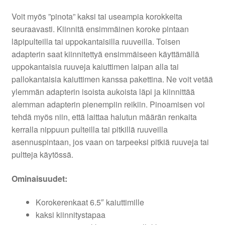
Voit myös ”pinota” kaksi tai useampia korokkeita
seuraavasti. Kiinnitä ensimmäinen koroke pintaan
läpipulteilla tai uppokantaisilla ruuveilla. Toisen
adapterin saat kiinnitettyä ensimmäiseen käyttämällä
uppokantaisia ruuveja kaiuttimen laipan alla tai
pallokantaisia kaiuttimen kanssa pakettina. Ne voit vetää
ylemmän adapterin isoista aukoista läpi ja kiinnittää
alemman adapterin pienempiin reikiin. Pinoamisen voi
tehdä myös niin, että laittaa halutun määrän renkaita
kerralla nippuun pulteilla tai pitkillä ruuveilla
asennuspintaan, jos vaan on tarpeeksi pitkiä ruuveja tai
pultteja käytössä.
Ominaisuudet:
Korokerenkaat 6.5″ kaiuttimille
kaksi kiinnitystapaa