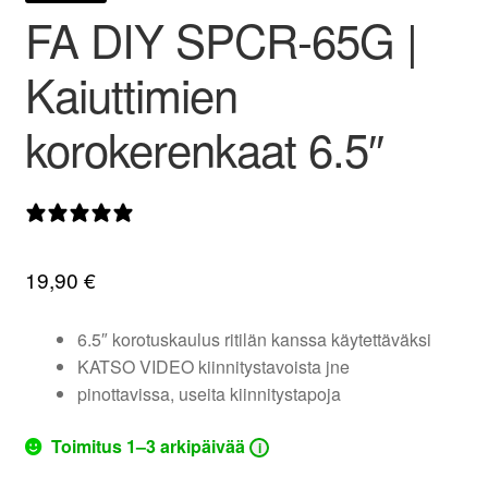
FA DIY SPCR-65G |
valikko
Kaiuttimien
korokerenkaat 6.5″
0 arvostelua
19,90
€
6.5″ korotuskaulus ritilän kanssa käytettäväksi
KATSO VIDEO kiinnitystavoista jne
pinottavissa, useita kiinnitystapoja
Toimitus 1–3 arkipäivää
i