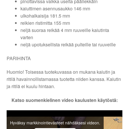
pinottavissa vaikka useita päällekkäin
kaiuttimen asennusaukko 146 mm
ulkohalkaisija 181.5 mm
reikien ristimitta 155 mm
neljä suoraa reikää 4 mm ruuveille kaiutinta
varten
neljä upotuksellista reikää pulteille tai ruuveille
PARIHINTA
Huomio! Toisessa tuotekuvassa on mukana kaiutin ja
ritilä havainnollistamassa tuotetta niiden kanssa. Kaiutin
ja ritilä ei kuulu hintaan.
Katso suomenkielinen video kaulusten käytöstä:
Hyväksy markkinointievästeet nähdäksesi videon.