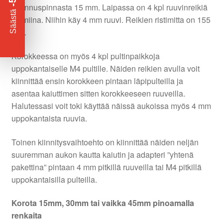
asennuspinnasta 15 mm. Laipassa on 4 kpl ruuvinreikiä
​
Säästä
valmiina. Niihin käy 4 mm ruuvi. Reikien ristimitta on 155
mm.
Korokkeessa on myös 4 kpl pultinpaikkoja
uppokantaiselle M4 pultille. Näiden reikien avulla voit
kiinnittää ensin korokkeen pintaan läpipulteilla ja
asentaa kaiuttimen sitten korokkeeseen ruuveilla.
Halutessasi voit toki käyttää näissä aukoissa myös 4 mm
uppokantaista ruuvia.
Toinen kiinnitysvaihtoehto on kiinnittää näiden neljän
suuremman aukon kautta kaiutin ja adapteri ”yhtenä
pakettina” pintaan 4 mm pitkillä ruuveilla tai M4 pitkillä
uppokantaisilla pulteilla.
Korota 15mm, 30mm tai vaikka 45mm pinoamalla
renkaita