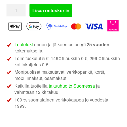
FA
Lisää ostoskoriin
DIY
SPCR-
65G
|
Kaiuttimien
Tuotetuki
ennen ja jälkeen oston
yli 25 vuoden
korokerenkaat
kokemuksella.
6.5"
Toimituskulut 5 €, 149€ tilauksiin 0 €, 299 € tilauksiin
määrä
kotiinkuljetus 0 €
Monipuoliset maksutavat: verkkopankit, kortit,
mobiilimaksut, osamaksut
Kaikilla tuotteilla
takuuhuolto Suomessa
ja
vähintään 12 kk takuu.
100 % suomalainen verkkokauppa jo vuodesta
1999.