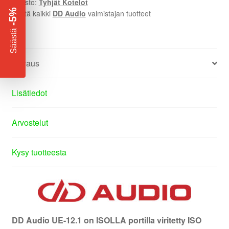
Osasto:
Tyhjät Kotelot
-5%
Näytä kaikki
DD Audio
valmistajan tuotteet
​
Säästä
Kuvaus
Lisätiedot
Arvostelut
Kysy tuotteesta
DD Audio UE-12.1 on ISOLLA portilla viritetty ISO