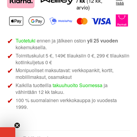
12.1
(12 kk,
/ kk
lisää
arvio)
määrä
Tuotetuki
ennen ja jälkeen oston
yli 25 vuoden
kokemuksella.
Toimituskulut 5 €, 149€ tilauksiin 0 €, 299 € tilauksiin
kotiinkuljetus 0 €
Monipuoliset maksutavat: verkkopankit, kortit,
mobiilimaksut, osamaksut
Kaikilla tuotteilla
takuuhuolto Suomessa
ja
vähintään 12 kk takuu.
100 % suomalainen verkkokauppa jo vuodesta
1999.