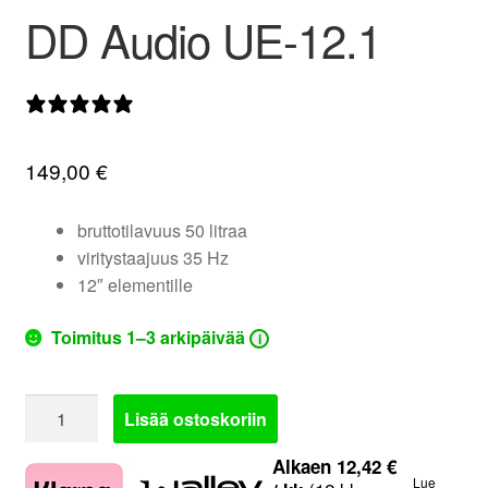
DD Audio UE-12.1
valikko
0 arvostelua
149,00
€
bruttotilavuus 50 litraa
viritystaajuus 35 Hz
12″ elementille
Toimitus 1–3 arkipäivää
i
DD
Lisää ostoskoriin
Audio
UE-
Alkaen
12,42
€
Lue