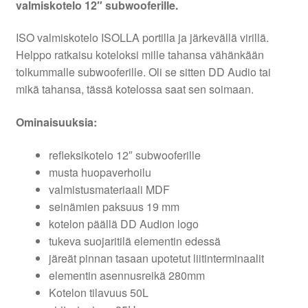
valmiskotelo 12″ subwooferille.
ISO valmiskotelo ISOLLA portilla ja järkevällä virillä.
Helppo ratkaisu koteloksi mille tahansa vähänkään
tolkummalle subwooferille. Oli se sitten DD Audio tai
mikä tahansa, tässä kotelossa saat sen soimaan.
Ominaisuuksia:
refleksikotelo 12″ subwooferille
musta huopaverhoilu
valmistusmateriaali MDF
seinämien paksuus 19 mm
kotelon päällä DD Audion logo
tukeva suojaritilä elementin edessä
järeät pinnan tasaan upotetut liitinterminaalit
elementin asennusreikä 280mm
Kotelon tilavuus 50L