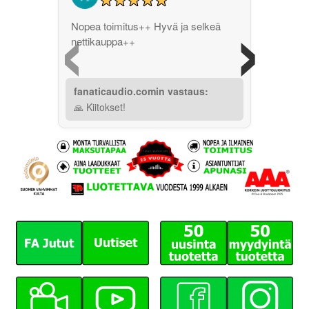
‹
›
Nopea toimitus++ Hyvä ja selkeä
nettikauppa++
fanaticaudio.comin vastaus:
🙏 Kiitokset!