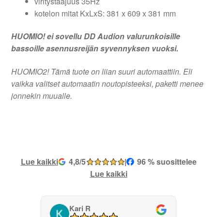
viritystaajuus 35Hz
kotelon mitat KxLxS: 381 x 609 x 381 mm
HUOMIO! ei sovellu DD Audion valurunkoisille
bassoille asennusreijän syvennyksen vuoksi.
HUOMIO2! Tämä tuote on liian suuri automaattiin. Eli
vaikka valitset automaatin noutopisteeksi, paketti menee
jonnekin muualle.
Lue kaikki
4,8/5
|
96 % suosittelee
Lue kaikki
Kari R