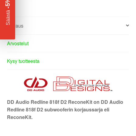
-5%
​
Säästä
Kuvaus
Arvostelut
Kysy tuotteesta
DD Audio Redline 818f D2 ReconeKit on
DD Audio
Redline 818f D2
subwooferin korjaussarja eli
ReconeKit.