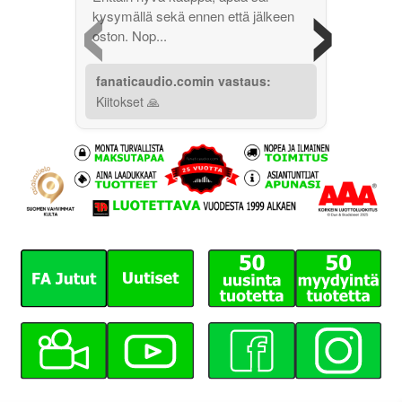
‹
›
kysymällä sekä ennen että jälkeen
oston. Nop...
fanaticaudio.comin vastaus:
Kiitokset 🙏