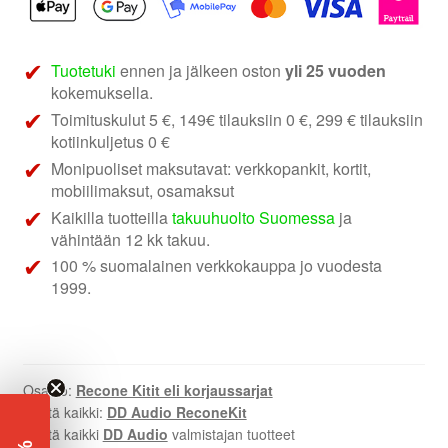
määrä
Tuotetuki
ennen ja jälkeen oston
yli 25 vuoden
kokemuksella.
Toimituskulut 5 €, 149€ tilauksiin 0 €, 299 € tilauksiin
kotiinkuljetus 0 €
Monipuoliset maksutavat: verkkopankit, kortit,
mobiilimaksut, osamaksut
Kaikilla tuotteilla
takuuhuolto Suomessa
ja
vähintään 12 kk takuu.
100 % suomalainen verkkokauppa jo vuodesta
1999.
Osasto:
Recone Kitit eli korjaussarjat
Näytä kaikki:
DD Audio ReconeKit
Näytä kaikki
DD Audio
valmistajan tuotteet