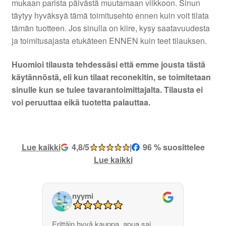
mukaan parista päivästä muutamaan viikkoon. Sinun
täytyy hyväksyä tämä toimitusehto ennen kuin voit tilata
tämän tuotteen. Jos sinulla on kiire, kysy saatavuudesta
ja toimitusajasta etukäteen ENNEN kuin teet tilauksen.
Huomioi tilausta tehdessäsi että emme jousta tästä
käytännöstä, eli kun tilaat reconekitin, se toimitetaan
sinulle kun se tulee tavarantoimittajalta. Tilausta ei
voi peruuttaa eikä tuotetta palauttaa.
Lue kaikki
4,8/5
|
96 % suosittelee
Lue kaikki
nyymi
Erittäin hyvä kauppa, apua sai