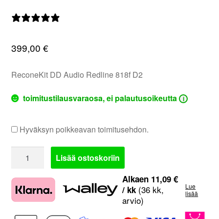
valikko
0 arvostelua
399,00
€
ReconeKit DD Audio Redline 818f D2
toimitustilausvaraosa, ei palautusoikeutta
i
Hyväksyn poikkeavan toimitusehdon.
DD
Lisää ostoskoriin
Audio
Redline
Alkaen
11,09
€
Lue
818f
(36 kk,
/ kk
lisää
arvio)
D2
ReconeKit