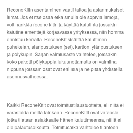
ReconeKitin asentaminen vaatii taitoa ja asianmukaiset
liimat. Jos et itse osaa eikä sinulla ole sopivia liimoja,
voit hankkia recone kitin ja käyttää kaiutinta jossakin
kaiutinelementtejä korjaavassa yrityksessä, niin homma
onnistuu kerralla. ReconeKit sisältää kaiuttimen
puhekelan, alaripustuksen (set), kartion, yläripustuksen
ja pölykupin. Sarjan valmiusaste vaihtelee, joissakin
koko paketti pölykuppia lukuunottamatta on valmiina
nippuna joissain osat ovat erillisiä ja ne pitää yhdistellä
asennusvaiheessa.
Kaikki ReconeKitit ovat toimitustilaustuotteita, eli niitä ei
varastoida meillä lainkaan. ReconeKitit ovat varaosia
jotka tilataan asiakkaalle hänen kaiuttimeensa, niillä ei
ole palautusoikeutta. Toimitusaika vaihtelee tilanteen