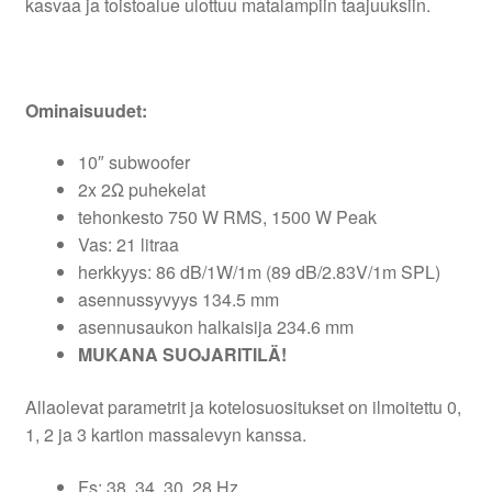
kasvaa ja toistoalue ulottuu matalampiin taajuuksiin.
Ominaisuudet:
10″ subwoofer
2x 2Ω puhekelat
tehonkesto 750 W RMS, 1500 W Peak
Vas: 21 litraa
herkkyys: 86 dB/1W/1m (89 dB/2.83V/1m SPL)
asennussyvyys 134.5 mm
asennusaukon halkaisija 234.6 mm
MUKANA SUOJARITILÄ!
Allaolevat parametrit ja kotelosuositukset on ilmoitettu 0,
1, 2 ja 3 kartion massalevyn kanssa.
Fs: 38, 34, 30, 28 Hz