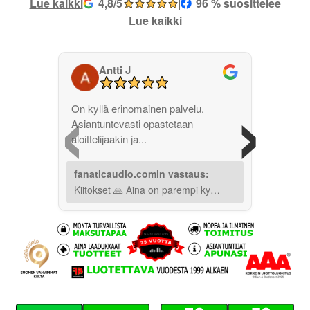
Lue kaikki
4,8/5
|
96 % suosittelee
Lue kaikki
Antti J
‹
›
On kyllä erinomainen palvelu.
Asiantuntevasti opastetaan
aloittelijaakin ja...
fanaticaudio.comin vastaus:
Kiitokset 🙏 Aina on parempi ky…