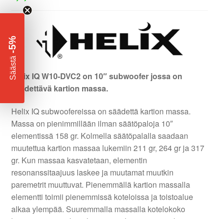
-5%
​
Säästä
Helix IQ W10-DVC2 on 10″ subwoofer jossa on
säädettävä kartion massa.
Helix IQ subwoofereissa on säädettä kartion massa.
Massa on pienimmillään ilman säätöpaloja 10″
elementissä 158 gr. Kolmella säätöpalalla saadaan
muutettua kartion massaa lukemiin 211 gr, 264 gr ja 317
gr. Kun massaa kasvatetaan, elementin
resonanssitaajuus laskee ja muutamat muutkin
paremetrit muuttuvat. Pienemmällä kartion massalla
elementti toimii pienemmissä koteloissa ja toistoalue
alkaa ylempää. Suuremmalla massalla kotelokoko