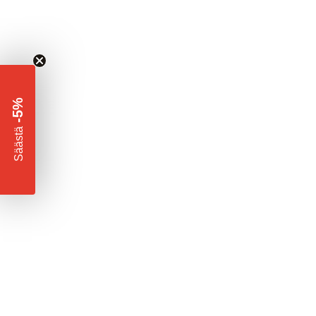
-5%
​
Säästä