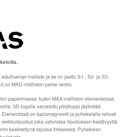
eloilla.
dullisempi mallisto ja se on jaettu S1-, S2- ja S3-
 S3 on MAD-malliston paras versio.
ton paperimassa, kuten MAX-malliston elementeissä.
ksilla. 3D-logolla varustettu pölykuppi jäykistää
. Elementissä on tuplamagneetti ja puhekelalla reilusti
n verkkoripustus joka vahvistaa ripustuksen kestävyyttä.
in keskitettynä rajussa liikkeessä. Puhekelan
tuuletusta.