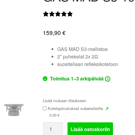
0 arvostelua
159,90
€
GAS MAD S3-mallistoa
2″ puhekelat 2x 2Ω
suositellaan refleksikoteloon
Toimitus 1–3 arkipäivää
i
Lisää mukaan tilaukseen
↗
Kotelopiirustukset subwooferille
0,00
€
GAS
Lisää ostoskoriin
MAD