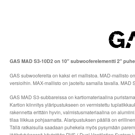
GAS MAD S3-10D2 on 10″ subwooferelementti 2″ puhek
GAS subwoofereita on kaksi eri mallistoa. MAD-mallisto on e
versioihin. MAX-mallisto on jaoteltu samalla tavalla. MAD
GAS MAD S3-subbareissa on kartiomateriaalina puristama
Kartion kiinnitys yläripustukseen on vermistettu tuplatikkau
rakennetta erittäin hyvin, valmistusmateriaalina on alumiini
tilaa liikkua pohjaamatta. Alaripustuksen päällä on erilline
Tällä ratkaisulla saadaan puhekela myös pysymään paremm
jäähdytyksessä käytetään DVS ( Dual Ventilation System ) 