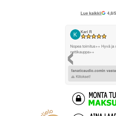
Lue kaikki
|
4,8/
Kari R
‹
Nopea toimitus++ Hyvä ja 
nettikauppa++
fanaticaudio.comin vast
🙏 Kiitokset!