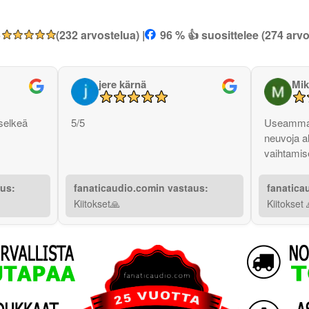
5
(232 arvostelua) |
96 % 👍 suosittelee (274 arvo
jere kärnä
Mik
selkeä
5/5
Useammas
neuvoja a
vaihtamise
aus:
fanaticaudio.comin vastaus:
fanatica
Kiitokset🙏
Kiitokset 