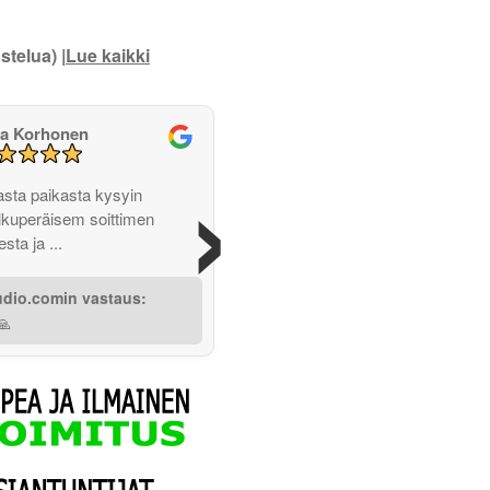
stelua) |
Lue kaikki
a Korhonen
›
ta paikasta kysyin
lkuperäisem soittimen
sta ja ...
udio.comin vastaus:
🙏