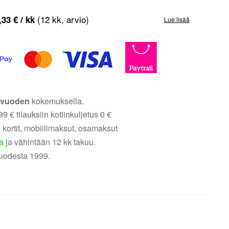
(12 kk, arvio)
,33
€
/ kk
Lue lisää
5 vuoden
kokemuksella.
9 € tilauksiin kotiinkuljetus 0 €
 kortit, mobiilimaksut, osamaksut
a
ja vähintään 12 kk takuu.
uodesta 1999.