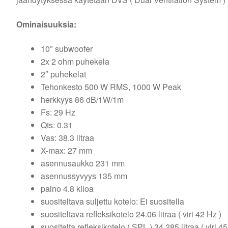
Ominaisuuksia:
10″ subwoofer
2x 2 ohm puhekela
2″ puhekelat
Tehonkesto 500 W RMS, 1000 W Peak
herkkyys 86 dB/1W/1m
Fs: 29 Hz
Qts: 0.31
Vas: 38.3 litraa
X-max: 27 mm
asennusaukko 231 mm
asennussyvyys 135 mm
paino 4.8 kiloa
suositeltava suljettu kotelo: Ei suositella
suositeltava refleksikotelo 24.06 litraa ( viri 42 Hz )
suositelta refleksikotelo ( SPL ) 34.285 litraa ( viri 45