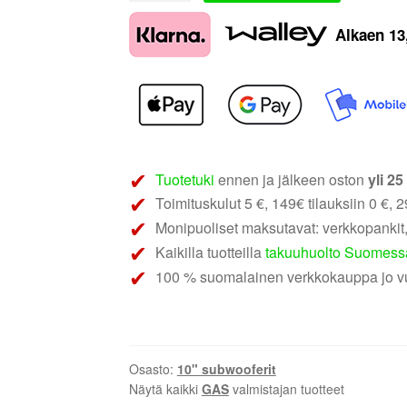
S3-
Alkaen
13
10D2
|
10"
subwoofer
määrä
Tuotetuki
ennen ja jälkeen oston
yli 2
Toimituskulut 5 €, 149€ tilauksiin 0 €, 29
Monipuoliset maksutavat: verkkopankit,
Kaikilla tuotteilla
takuuhuolto Suomess
100 % suomalainen verkkokauppa jo v
Osasto:
10" subwooferit
Näytä kaikki
GAS
valmistajan tuotteet