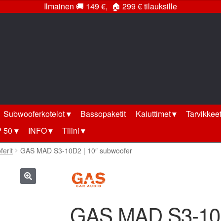
Ilmainen
🚚
149 €,
🏠
299 € tilauksille
Subwooferkotelot
Bassopaketit
Kaiuttimet
Tarvikkee
 50
INFO
Tilini
erit
GAS MAD S3-10D2 | 10″ subwoofer
🔍
GAS MAD S3-10D