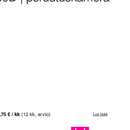
(12 kk, arvio)
,75
€
/ kk
Lue lisää