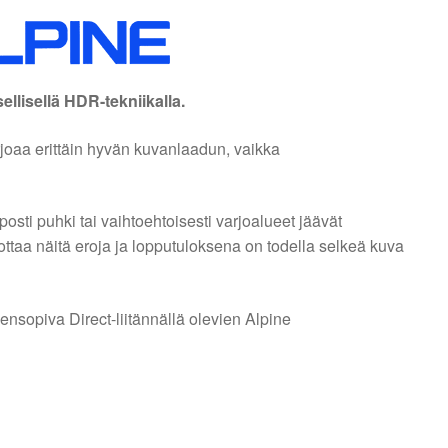
lisellä HDR-tekniikalla.
oaa erittäin hyvän kuvanlaadun, vaikka
sti puhki tai vaihtoehtoisesti varjoalueet jäävät
taa näitä eroja ja lopputuloksena on todella selkeä kuva
ensopiva Direct-liitännällä olevien Alpine