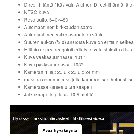
Direct -liitäntä ( käy vain Alpinen Direct-liitännällä ol
NTSC-kuva
Resoluutio: 640×480
Automaattinen kirkkauden säätö
Automaattinen valkotasapainon säätö
Suuren aukon (f2.0) ansiosta kuva on erittäin selk
Erittäin nopea reagointi erilaisiin valaistuksiin (kts. 
Kuva vaakasuunnassa: 131°
Kuva pystysuunnassa: 103°
Kameran mitat: 23.6 x 23.6 x 24 mm
mukana asennusjalka jolla kameraa saa helposti s
Kamerassa kiinteä 0,5m kaapeli
Jatkokaapelin pituus: 10.5 metriä
Hyväksy markkinointievästeet nähdäksesi videon.
Avaa hyväksyntä