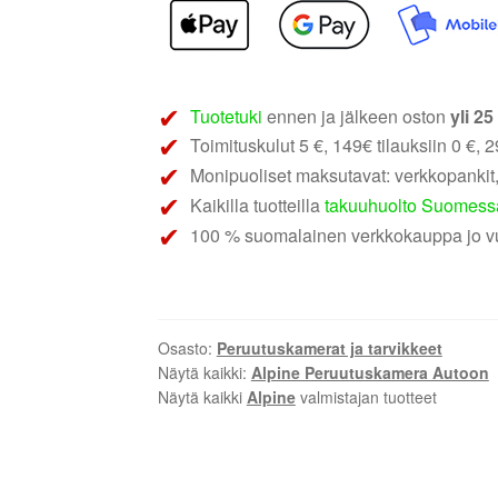
määrä
Tuotetuki
ennen ja jälkeen oston
yli 2
Toimituskulut 5 €, 149€ tilauksiin 0 €, 29
Monipuoliset maksutavat: verkkopankit,
Kaikilla tuotteilla
takuuhuolto Suomess
100 % suomalainen verkkokauppa jo v
Osasto:
Peruutuskamerat ja tarvikkeet
Näytä kaikki:
Alpine Peruutuskamera Autoon
Näytä kaikki
Alpine
valmistajan tuotteet