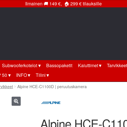
Ilmainen
🚚
149 €,
🏠
299 € tilauksille
Subwooferkotelot
Bassopaketit
Kaiuttimet
Tarvikkee
 50
INFO
Tilini
rvikkeet
Alpine HCE-C1100D | peruutuskamera
🔍
Alpine HCE-C110