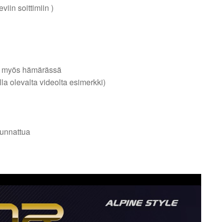
eviin soittimiin )
eä myös hämärässä
alla olevalta videolta esimerkki)
uunnattua