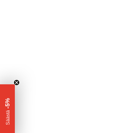
-5%
​
Säästä