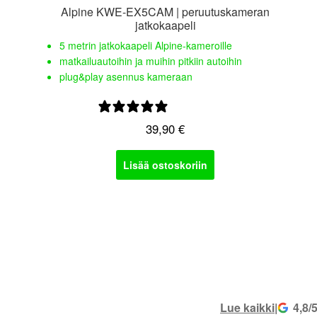
Alpine KWE-EX5CAM | peruutuskameran
jatkokaapeli
5 metrin jatkokaapeli Alpine-kameroille
matkailuautoihin ja muihin pitkiin autoihin
plug&play asennus kameraan
0 arvostelua
39,90
€
Lisää ostoskoriin
Lue kaikki
|
4,8/