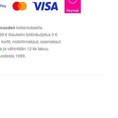
5 vuoden
kokemuksella.
9 € tilauksiin kotiinkuljetus 0 €
 kortit, mobiilimaksut, osamaksut
a
ja vähintään 12 kk takuu.
uodesta 1999.