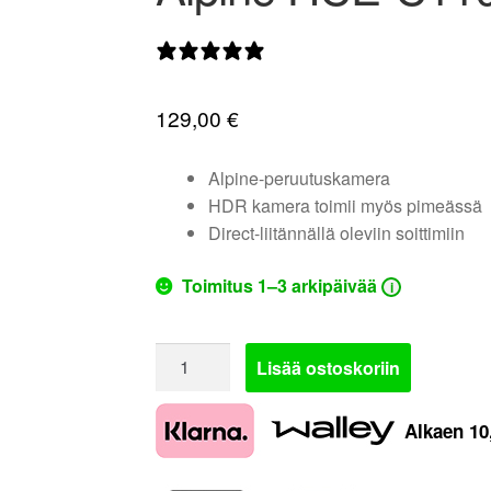
0 arvostelua
129,00
€
Alpine-peruutuskamera
HDR kamera toimii myös pimeässä
Direct-liitännällä oleviin soittimiin
Toimitus 1–3 arkipäivää
i
Alpine
Lisää ostoskoriin
HCE-
C1100D
Alkaen
10
|
peruutuskamera