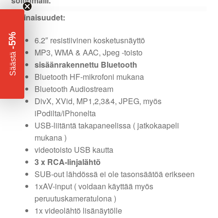
soitinmalli.
Ominaisuudet:
-5%
6.2″ resistiivinen kosketusnäyttö
MP3, WMA & AAC, Jpeg -toisto
​
Säästä
sisäänrakennettu Bluetooth
Bluetooth HF-mikrofoni mukana
Bluetooth Audiostream
DivX, XVid, MP1,2,3&4, JPEG, myös
iPodilta/iPhonelta
USB-liitäntä takapaneelissa ( jatkokaapeli
mukana )
videotoisto USB kautta
3 x RCA-linjalähtö
SUB-out lähdössä ei ole tasonsäätöä erikseen
1xAV-input ( voidaan käyttää myös
peruutuskameratulona )
1x videolähtö lisänäytölle