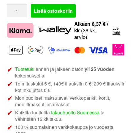
Pioneer
Lisää ostoskoriin
DMH-
A240BT
Alkaen
6,37
€
/
Lue
|
(36 kk,
kk
lisää
arvio)
Multimediasoitin
autoon
määrä
Tuotetuki
ennen ja jälkeen oston
yli 25 vuoden
kokemuksella.
Toimituskulut 5 €, 149€ tilauksiin 0 €, 299 € tilauksiin
kotiinkuljetus 0 €
Monipuoliset maksutavat: verkkopankit, kortit,
mobiilimaksut, osamaksut
Kaikilla tuotteilla
takuuhuolto Suomessa
ja
vähintään 12 kk takuu.
100 % suomalainen verkkokauppa jo vuodesta