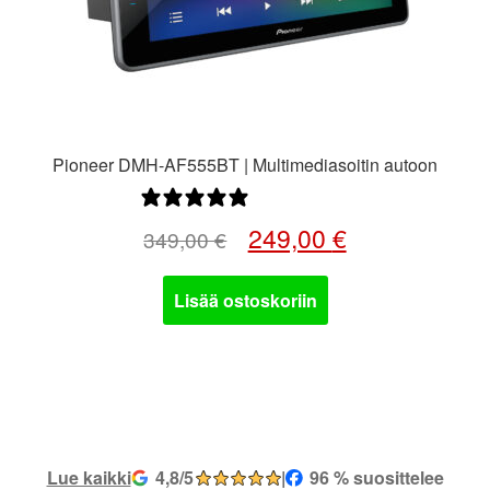
Pioneer DMH-AF555BT | Multimediasoitin autoon
0 arvostelua
Alkuperäinen
Nykyinen
249,00
€
349,00
€
hinta
hinta
oli:
on:
Lisää ostoskoriin
349,00 €.
249,00 €.
Lue kaikki
4,8/5
|
96 % suosittelee