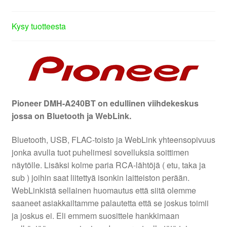
Kysy tuotteesta
Pioneer DMH-A240BT on edullinen viihdekeskus
jossa on Bluetooth ja WebLink.
Bluetooth, USB, FLAC-toisto ja WebLink yhteensopivuus
jonka avulla tuot puhelimesi sovelluksia soittimen
näytölle. Lisäksi kolme paria RCA-lähtöjä ( etu, taka ja
sub ) joihin saat liitettyä isonkin laitteiston perään.
WebLinkistä sellainen huomautus että siitä olemme
saaneet asiakkailtamme palautetta että se joskus toimii
ja joskus ei. Eli emmem suosittele hankkimaan