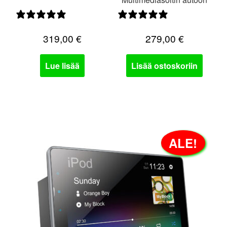
0 arvostelua
0 arvostelua
319,00
€
279,00
€
Lue lisää
Lisää ostoskoriin
ALE!