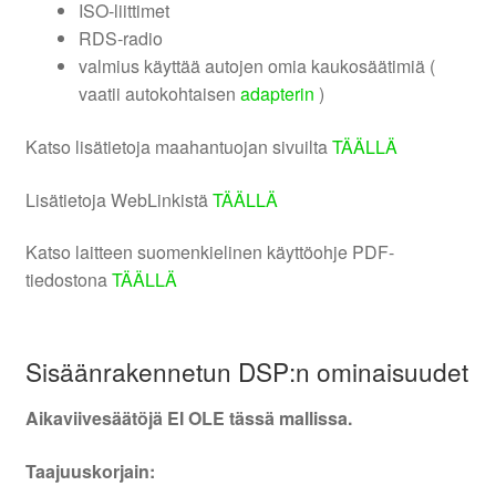
ISO-liittimet
RDS-radio
valmius käyttää autojen omia kaukosäätimiä (
vaatii autokohtaisen
adapterin
)
Katso lisätietoja maahantuojan sivuilta
TÄÄLLÄ
Lisätietoja WebLinkistä
TÄÄLLÄ
Katso laitteen suomenkielinen käyttöohje PDF-
tiedostona
TÄÄLLÄ
Sisäänrakennetun DSP:n ominaisuudet
Aikaviivesäätöjä EI OLE tässä mallissa.
Taajuuskorjain: