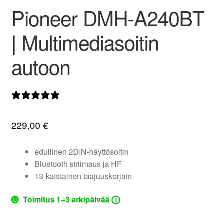
Pioneer DMH-A240BT
valikko
| Multimediasoitin
autoon
0 arvostelua
229,00
€
edullinen 2DIN-näyttösoitin
Bluetooth striimaus ja HF
13-kaistainen taajuuskorjain
Toimitus 1–3 arkipäivää
i