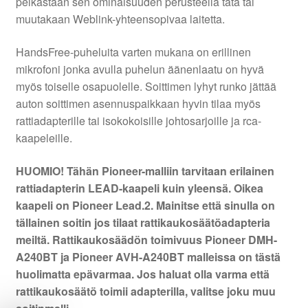
pelkästään sen ominaisuuden perusteella tätä tai
muutakaan Weblink-yhteensopivaa laitetta.
HandsFree-puheluita varten mukana on erillinen
mikrofoni jonka avulla puhelun äänenlaatu on hyvä
myös toiselle osapuolelle. Soittimen lyhyt runko jättää
auton soittimen asennuspaikkaan hyvin tilaa myös
rattiadapterille tai isokokoisille johtosarjoille ja rca-
kaapeleille.
HUOMIO! Tähän Pioneer-malliin tarvitaan erilainen
rattiadapterin LEAD-kaapeli kuin yleensä. Oikea
kaapeli on Pioneer Lead.2. Mainitse että sinulla on
tällainen soitin jos tilaat rattikaukosäätöadapteria
meiltä.
Rattikaukosäädön toimivuus Pioneer DMH-
A240BT ja Pioneer AVH-A240BT malleissa on tästä
huolimatta epävarmaa. Jos haluat olla varma että
rattikaukosäätö toimii adapterilla, valitse joku muu