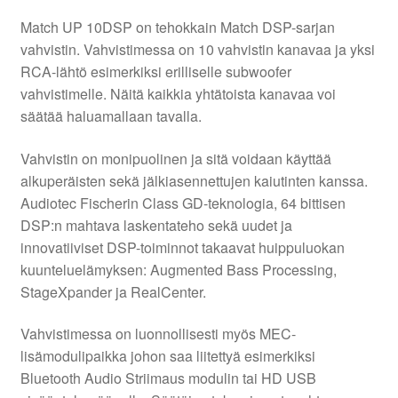
Match UP 10DSP on tehokkain Match DSP-sarjan
vahvistin. Vahvistimessa on 10 vahvistin kanavaa ja yksi
RCA-lähtö esimerkiksi erilliselle subwoofer
vahvistimelle. Näitä kaikkia yhtätoista kanavaa voi
säätää haluamallaan tavalla.
Vahvistin on monipuolinen ja sitä voidaan käyttää
alkuperäisten sekä jälkiasennettujen kaiutinten kanssa.
Audiotec Fischerin Class GD-teknologia, 64 bittisen
DSP:n mahtava laskentateho sekä uudet ja
innovatiiviset DSP-toiminnot takaavat huippuluokan
kuunteluelämyksen: Augmented Bass Processing,
StageXpander ja RealCenter.
Vahvistimessa on luonnollisesti myös MEC-
lisämodulipaikka johon saa liitettyä esimerkiksi
Bluetooth Audio Striimaus modulin tai HD USB