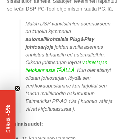
sisääntulon äänelle. Säätöjen tekeminen tapahtuu
selkeän DSP PC-Tool ohjelmiston kautta PC:llä.
Match DSP-vahvistimien asennukseen
on tarjolla kymmeniä
automallikohtaisia Plug&Play
johtosarjoja
joiden avulla asennus
onnistuu tuhansiin eri automalleihin.
Oikean johtosarjan löydät
valmistajan
tietokannasta TÄÄLLÄ
. Kun olet etsinyt
oikean johtosarjan, löydät sen
verkkokaupastamme kun kirjoitat sen
tarkan mallikoodin hakuruutuun.
Esimerkiksi PP-AC 13a ( huomio välit ja
-5%
viivat kirjoitusasussa ).
​
Säästä
Ominaisuudet:
10-kanavainen vahvistin