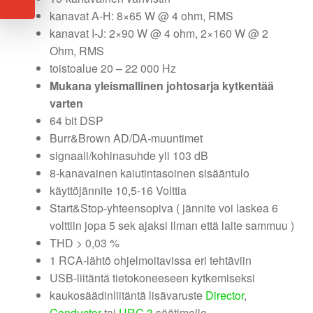
kanavat A-H: 8×65 W @ 4 ohm, RMS
kanavat I-J: 2×90 W @ 4 ohm, 2×160 W @ 2
Ohm, RMS
toistoalue 20 – 22 000 Hz
Mukana yleismallinen johtosarja kytkentää
varten
64 bit DSP
Burr&Brown AD/DA-muuntimet
signaali/kohinasuhde yli 103 dB
8-kanavainen kaiutintasoinen sisääntulo
käyttöjännite 10,5-16 Volttia
Start&Stop-yhteensopiva ( jännite voi laskea 6
volttiin jopa 5 sek ajaksi ilman että laite sammuu )
THD > 0,03 %
1 RCA-lähtö ohjelmoitavissa eri tehtäviin
USB-liitäntä tietokoneeseen kytkemiseksi
kaukosäädinliitäntä lisävaruste
Director
,
Conductor
tai
URC.3
säätimelle