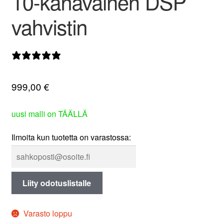
10-kanavainen DSP
valikko
vahvistin
0 arvostelua
999,00
€
uusi malli on TÄÄLLÄ
Ilmoita kun tuotetta on varastossa:
Liity odotuslistalle
Varasto loppu