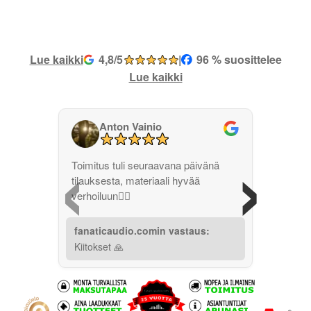
Lue kaikki
4,8/5
|
96 % suosittelee
Lue kaikki
Anton Vainio
‹
›
Toimitus tuli seuraavana päivänä
tilauksesta, materiaali hyvää
verhoiluun👌🏽
fanaticaudio.comin vastaus:
Kiitokset 🙏