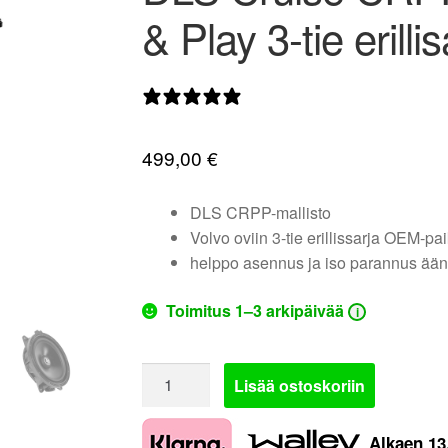
& Play 3-tie erillis
0 arvostelua
499,00
€
DLS CRPP-mallisto
Volvo oviin 3-tie erillissarja OEM-pai
helppo asennus ja iso parannus ään
Toimitus 1–3 arkipäivää
i
DLS
Lisää ostoskoriin
Cruise
CRPP-
Alkaen
13