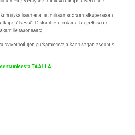
miltään Plug&Play asennettava alkuperäisen tilalle.
innityksiltään että liittimiltään suoraan alkuperäisen
in alkuperäisessä. Diskanttien mukana kaapelissa on
skantille tasonsäätö.
u oviverhoilujen purkamisesta alkaen sarjan asennus
n asentamisesta TÄÄLLÄ