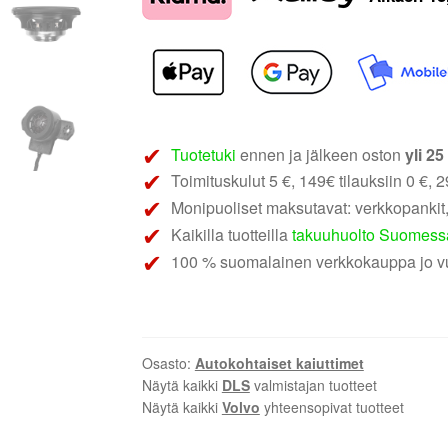
Volvo01
|
Volvo
Plug
&
Play
3-
Tuotetuki
ennen ja jälkeen oston
yli 2
tie
Toimituskulut 5 €, 149€ tilauksiin 0 €, 29
erillisarja
Monipuoliset maksutavat: verkkopankit,
määrä
Kaikilla tuotteilla
takuuhuolto Suomess
100 % suomalainen verkkokauppa jo v
Osasto:
Autokohtaiset kaiuttimet
Näytä kaikki
DLS
valmistajan tuotteet
Näytä kaikki
Volvo
yhteensopivat tuotteet