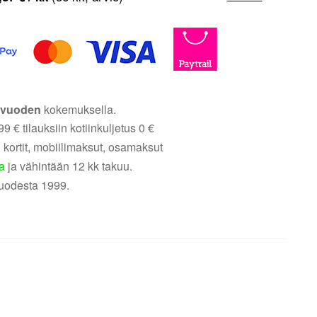
5 vuoden
kokemuksella.
9 € tilauksiin kotiinkuljetus 0 €
 kortit, mobiilimaksut, osamaksut
a
ja vähintään 12 kk takuu.
uodesta 1999.