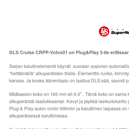
DLS Cruise CRPP-Volvo01 on Plug&Play 3-tie erillissar
Sarjan kaiutinelementit käyvät suoraan sopivien automallien 
”heittämällä” alkuperäisten tilalle. Elementtin runko, kiinnity
kanssa. Ja koska äänenlaatu on taattua DLS:sää, saundi pe
Midbasson koko on 165 mm eli 6.5″. Tämä koko on sama k
alkuperäistä laadukkaampi. Kevyt ja jäykkä lasikuitukartio 
Plug & Play auton omiin liittimiin ja kaiuttimen laipassa on
alkuperäisessä kaiuttimessa.