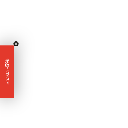
-5%
​
Säästä