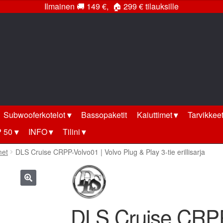
Ilmainen
🚚
149 €,
🏠
299 € tilauksille
Subwooferkotelot
Bassopaketit
Kaiuttimet
Tarvikkee
 50
INFO
Tilini
met
DLS Cruise CRPP-Volvo01 | Volvo Plug & Play 3-tie erillisarja
🔍
DLS Cruise CRPP