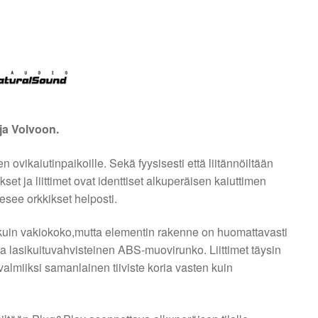
ja Volvoon.
ovikaiutinpaikoille. Sekä fyysisesti että liitännöiltään
kset ja liittimet ovat identtiset alkuperäisen kaiuttimen
see orkkikset helposti.
uin vakiokoko,mutta elementin rakenne on huomattavasti
ja lasikuituvahvisteinen ABS-muovirunko. Liittimet täysin
 valmiiksi samanlainen tiiviste koria vasten kuin