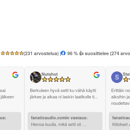
5
(231 arvostelua) |
96 % 👍 suosittelee (274 arvo
Nutshot
Ste
sai
Berkuleen hyvä setti ku vähä käytti
Erittäin n
 jälkeen
järkee ja aikaa ni laskin laatikolle ti...
aikoihin 
noudettav.
aus:
fanaticaudio.comin vastaus:
fanatica
Hienoa kuulla, mikä setti oli …
Kiitokset 