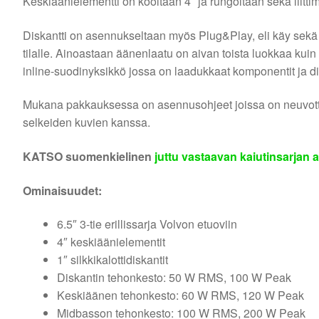
Keskiäänielementti on kooltaan 4″ ja rungoltaan sekä liitti
Diskantti on asennukseltaan myös Plug&Play, eli käy sekä ki
tilalle. Ainoastaan äänenlaatu on aivan toista luokkaa ku
inline-suodinyksikkö jossa on laadukkaat komponentit ja di
Mukana pakkauksessa on asennusohjeet joissa on neuvott
selkeiden kuvien kanssa.
KATSO suomenkielinen
juttu vastaavan kaiutinsarja
Ominaisuudet:
6.5″ 3-tie erillissarja Volvon etuoviin
4″ keskiäänielementit
1″ silkkikalottidiskantit
Diskantin tehonkesto: 50 W RMS, 100 W Peak
Keskiäänen tehonkesto: 60 W RMS, 120 W Peak
Midbasson tehonkesto: 100 W RMS, 200 W Peak