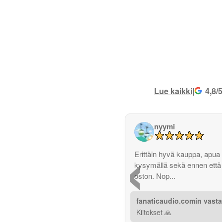
Lue kaikki
|
4,8/
nyymi
‹
Erittäin hyvä kauppa, apua 
kysymällä sekä ennen että
oston. Nop...
fanaticaudio.comin vast
Kiitokset 🙏