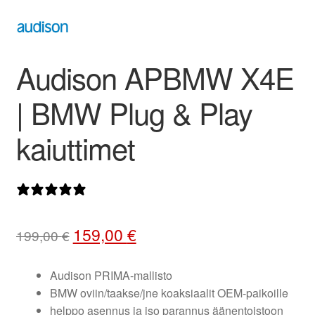
valikko
Audison APBMW X4E
| BMW Plug & Play
kaiuttimet
1 arvostelu
Alkuperäinen
Nykyinen
159,00
€
199,00
€
hinta
hinta
oli:
on:
Audison PRIMA-mallisto
BMW oviin/taakse/jne koaksiaalit OEM-paikoille
199,00 €.
159,00 €.
helppo asennus ja iso parannus äänentoistoon