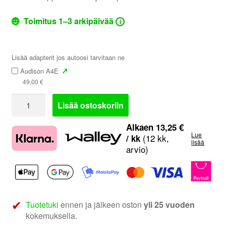
Toimitus 1–3 arkipäivää
i
Lisää adapterit jos autoosi tarvitaan ne
↗
Audison A4E
49,00
€
Audison
Lisää ostoskoriin
APBMW
X4E
Alkaen
13,25
€
Lue
|
(12 kk,
/ kk
lisää
arvio)
BMW
Plug
&
Play
kaiuttimet
Tuotetuki
ennen ja jälkeen oston
yli 25 vuoden
määrä
kokemuksella.