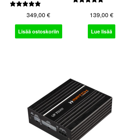
1 arvostelu
0 arvostelua
349,00
€
139,00
€
Lisää ostoskoriin
Lue lisää