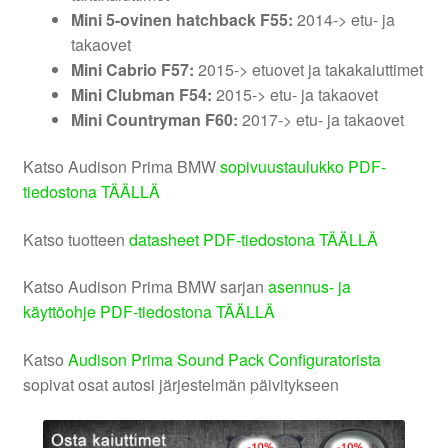
Mini 5-ovinen hatchback F55:
2014-> etu- ja
takaovet
Mini Cabrio F57:
2015-> etuovet ja takakaiuttimet
Mini Clubman F54:
2015-> etu- ja takaovet
Mini Countryman F60:
2017-> etu- ja takaovet
Katso Audison Prima BMW
sopivuustaulukko PDF-
tiedostona TÄÄLLÄ
Katso tuotteen
datasheet PDF-tiedostona TÄÄLLÄ
Katso Audison Prima BMW sarjan
asennus- ja
käyttöohje PDF-tiedostona TÄÄLLÄ
Katso
Audison Prima Sound Pack Configuratorista
sopivat osat autosi järjestelmän päivitykseen