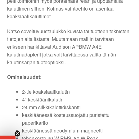
peilikolmioihin myös poraamalla reiän ja upottamalla
kaiuttimen siihen. Kolmas vaihtoehto on asentaa
koaksiaalikaiuttimet.
Katso soveltuvuustaulukko kuvista tai tuotteen teknisten
tietojen alta listasta. Muutamaan malliin tarvitaan
erikseen hankittavat Audison APBMW A4E
kaiutinadapterit jotka voit tarvittaessa valita tämän
kaiutinsarjan tuoteoptioksi.
Ominaisuudet:
2-tie koaksiaalikaiutin
4″ keskiäänikaiutin
24 mm silkkikalottidiskantti
keskiäänessä kosteussuojattu puristettu
paperikartio
keskiäänessä neodymium-magneetti
tehonkesto 40 W RMS, 80 W Peak