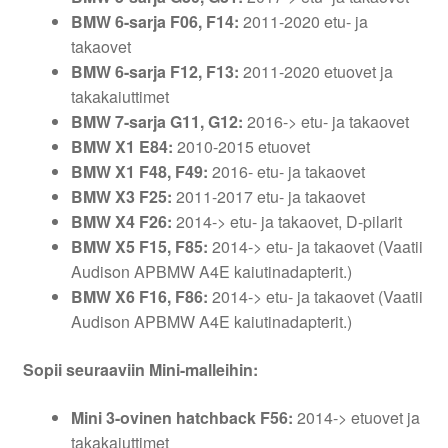
BMW 6-sarja F06, F14:
2011-2020 etu- ja
takaovet
BMW 6-sarja F12, F13:
2011-2020 etuovet ja
takakaiuttimet
BMW 7-sarja G11, G12:
2016-> etu- ja takaovet
BMW X1 E84:
2010-2015 etuovet
BMW X1 F48, F49:
2016- etu- ja takaovet
BMW X3 F25:
2011-2017 etu- ja takaovet
BMW X4 F26:
2014-> etu- ja takaovet, D-pilarit
BMW X5 F15, F85:
2014-> etu- ja takaovet (Vaatii
Audison APBMW A4E kaiutinadapterit.)
BMW X6 F16, F86:
2014-> etu- ja takaovet (Vaatii
Audison APBMW A4E kaiutinadapterit.)
Sopii seuraaviin Mini-malleihin:
Mini 3-ovinen hatchback F56:
2014-> etuovet ja
takakaiuttimet