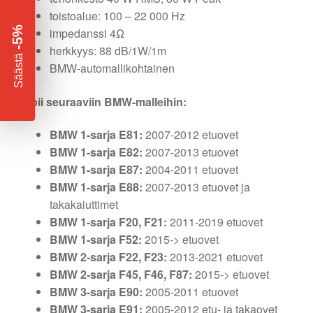
toistoalue: 100 – 22 000 Hz
-5%
impedanssi 4Ω
herkkyys: 88 dB/1W/1m
​
Säästä
BMW-automallikohtainen
Sopii seuraaviin BMW-malleihin:
BMW 1-sarja E81:
2007-2012 etuovet
BMW 1-sarja E82:
2007-2013 etuovet
BMW 1-sarja E87:
2004-2011 etuovet
BMW 1-sarja E88:
2007-2013 etuovet ja
takakaiuttimet
BMW 1-sarja F20, F21:
2011-2019 etuovet
BMW 1-sarja F52:
2015-> etuovet
BMW 2-sarja F22, F23:
2013-2021 etuovet
BMW 2-sarja F45, F46, F87:
2015-> etuovet
BMW 3-sarja E90:
2005-2011 etuovet
BMW 3-sarja E91:
2005-2012 etu- ja takaovet