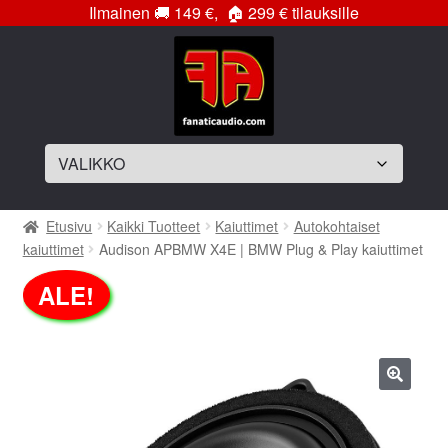
Ilmainen
🚚
149 €,
🏠
299 € tilauksille
Siirry
Siirry
navigointiin
sisältöön
Laajenna
Soittimet
Etusivu
Kaikki Tuotteet
Kaiuttimet
Autokohtaiset
alemman
kaiuttimet
Audison APBMW X4E | BMW Plug & Play kaiuttimet
tason
Laajenna
Vahvistimet
valikko
alemman
ALE!
tason
Laajenna
Subwooferelementit
valikko
alemman
tason
Laajenna
Subwooferkotelot
valikko
alemman
🔍
tason
Bassopaketit
valikko