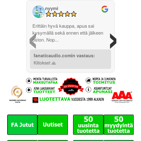
nyymi
‹
›
Erittäin hyvä kauppa, apua sai
kysymällä sekä ennen että jälkeen
oston. Nop...
fanaticaudio.comin vastaus:
Kiitokset 🙏