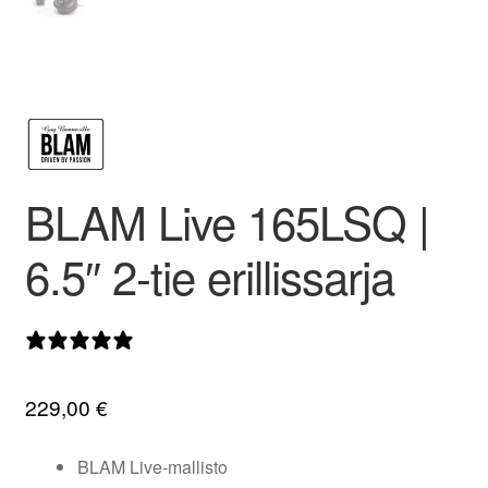
valikko
BLAM Live 165LSQ |
6.5″ 2-tie erillissarja
9 arvostelua
229,00
€
BLAM Live-mallisto