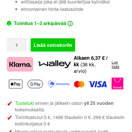
erillissarja joka ei jätä kuuntelijaa kylmäksi
erinomainen hinta-laatusuhde
Toimitus 1–3 arkipäivää
i
BLAM
Lisää ostoskoriin
Live
165LSQ
Alkaen
6,37
€
/
Lue
|
(36 kk,
kk
lisää
arvio)
6.5"
2-
tie
erillissarja
määrä
Tuotetuki
ennen ja jälkeen oston
yli 25 vuoden
kokemuksella.
Toimituskulut 5 €, 149€ tilauksiin 0 €, 299 € tilauksiin
kotiinkuljetus 0 €
Monipuoliset maksutavat: verkkopankit, kortit,