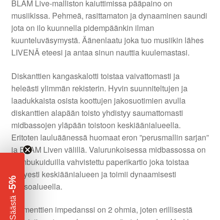
BLAM Live-malliston kaiuttimissa pääpaino on
musiikissa. Pehmeä, rasittamaton ja dynaaminen saundi
jota on ilo kuunnella pidempäänkin ilman
kuunteluväsymystä. Äänenlaatu joka tuo musiikin lähes
LIVENÄ eteesi ja antaa sinun nauttia kuulemastasi.
Diskanttien kangaskalotti toistaa vaivattomasti ja
heleästi ylimmän rekisterin. Hyvin suunniteltujen ja
laadukkaista osista koottujen jakosuotimien avulla
diskanttien alapään toisto yhdistyy saumattomasti
midbassojen yläpään toistoon keskiäänialueella.
Eritoten lauluäänessä huomaat eron ”perusmallin sarjan”
ja BLAM Liven välillä. Valurunkoisessa midbassossa on
bambukuiduilla vahvistettu paperikartio joka toistaa
kevyesti keskiäänialueen ja toimii dynaamisesti
-5%
bassoalueella.
​
Säästä
Elementtien impedanssi on 2 ohmia, joten erillisestä