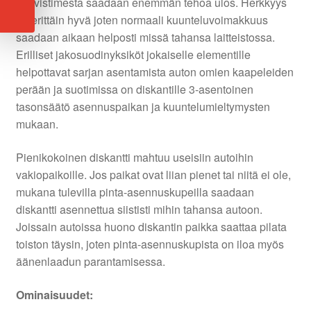
vahvistimesta saadaan enemmän tehoa ulos. Herkkyys
on erittäin hyvä joten normaali kuunteluvoimakkuus
saadaan aikaan helposti missä tahansa laitteistossa.
Erilliset jakosuodinyksiköt jokaiselle elementille
helpottavat sarjan asentamista auton omien kaapeleiden
perään ja suotimissa on diskantille 3-asentoinen
tasonsäätö asennuspaikan ja kuuntelumieltymysten
mukaan.
Pienikokoinen diskantti mahtuu useisiin autoihin
vakiopaikoille. Jos paikat ovat liian pienet tai niitä ei ole,
mukana tulevilla pinta-asennuskupeilla saadaan
diskantti asennettua siististi mihin tahansa autoon.
Joissain autoissa huono diskantin paikka saattaa pilata
toiston täysin, joten pinta-asennuskupista on iloa myös
äänenlaadun parantamisessa.
Ominaisuudet: