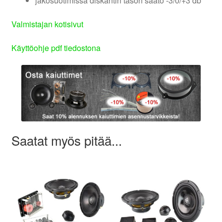
jakosuotimissa diskantin tason säätö -3/0/+3 db
Valmistajan kotisivut
Käyttöohje pdf tiedostona
Saatat myös pitää...