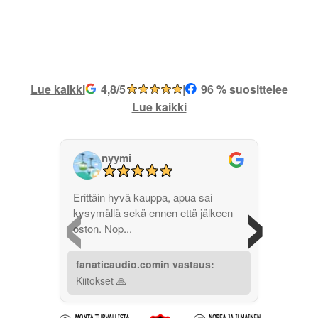
Lue kaikki
4,8/5
|
96 % suosittelee
Lue kaikki
nyymi
‹
›
Erittäin hyvä kauppa, apua sai
kysymällä sekä ennen että jälkeen
oston. Nop...
fanaticaudio.comin vastaus:
Kiitokset 🙏