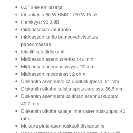
6,5″ 2-tie erillissarja
tehonkesto 60 W RMS / 120 W Peak
Herkkyys: 93,3 dB
midbassossa valurunko
midbasson kartio bambuvahvistettua
paperimassaa
tekstiilikalottidiskantti
Midbasson asennusreikä: 142 mm
Midbasson asennussyvyys: 72 mm
Midbasson impedanssi: 2 ohm
Diskantin asennusreikä upotuskupissa: 51 mm
Diskantin ulkohalkaisija upotuskupissa: 56.5 mm
Diskantin asennusreikä ilman asennuskuppia:
40.7 mm
Diskantin ulkohalkaisija ilman asennuskuppia: 45
mm
Mukana pinta-asennuskupit diskanteille