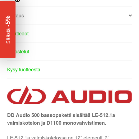
Kuvaus
-5%
​
Säästä
Lisätiedot
Arvostelut
Kysy tuotteesta
DD Audio 500 bassopaketti sisältää LE-512.1a
valmiskotelon ja D1100 monovahvistimen.
LE-512.1a valmiskotelossa on 12″ elementti 3″