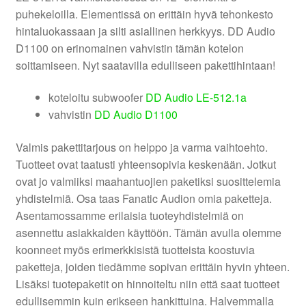
puhekeloilla. Elementissä on erittäin hyvä tehonkesto
hintaluokassaan ja silti asiallinen herkkyys. DD Audio
D1100 on erinomainen vahvistin tämän kotelon
soittamiseen. Nyt saatavilla edulliseen pakettihintaan!
koteloitu subwoofer
DD Audio LE-512.1a
vahvistin
DD Audio D1100
Valmis pakettitarjous on helppo ja varma vaihtoehto.
Tuotteet ovat taatusti yhteensopivia keskenään. Jotkut
ovat jo valmiiksi maahantuojien paketiksi suosittelemia
yhdistelmiä. Osa taas Fanatic Audion omia paketteja.
Asentamossamme erilaisia tuoteyhdistelmiä on
asennettu asiakkaiden käyttöön. Tämän avulla olemme
koonneet myös erimerkkisistä tuotteista koostuvia
paketteja, joiden tiedämme sopivan erittäin hyvin yhteen.
Lisäksi tuotepaketit on hinnoiteltu niin että saat tuotteet
edullisemmin kuin erikseen hankittuina. Halvemmalla