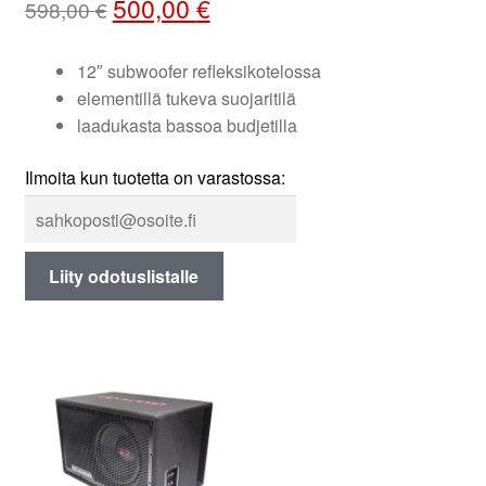
Alkuperäinen
Nykyinen
500,00
€
598,00
€
hinta
hinta
oli:
on:
12″ subwoofer refleksikotelossa
elementillä tukeva suojaritilä
598,00 €.
500,00 €.
laadukasta bassoa budjetilla
Ilmoita kun tuotetta on varastossa:
Liity odotuslistalle