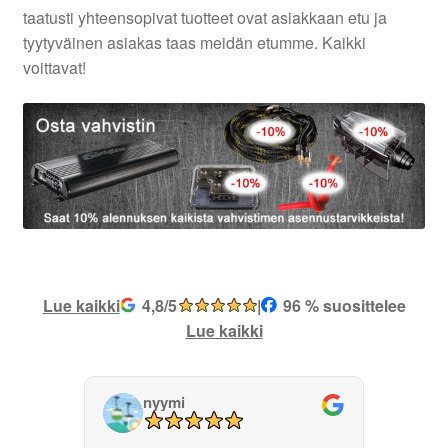
taatusti yhteensopivat tuotteet ovat asiakkaan etu ja
tyytyväinen asiakas taas meidän etumme. Kaikki
voittavat!
Lue kaikki
4,8/5
|
96 % suosittelee
Lue kaikki
nyymi