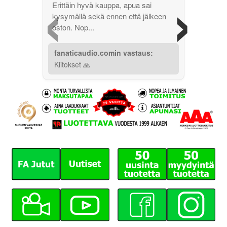
‹
›
Erittäin hyvä kauppa, apua sai
kysymällä sekä ennen että jälkeen
oston. Nop...
fanaticaudio.comin vastaus:
Kiitokset 🙏