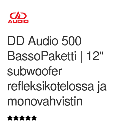
valikko
DD Audio 500
BassoPaketti | 12″
subwoofer
refleksikotelossa ja
monovahvistin
0 arvostelua