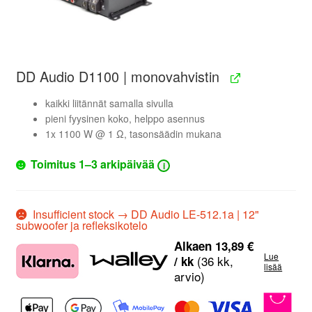
DD Audio D1100 | monovahvistin
kaikki liitännät samalla sivulla
pieni fyysinen koko, helppo asennus
1x 1100 W @ 1 Ω, tasonsäädin mukana
Toimitus 1–3 arkipäivää
i
Insufficient stock → DD Audio LE-512.1a | 12"
subwoofer ja refleksikotelo
Alkaen
13,89
€
Lue
(36 kk,
/ kk
lisää
arvio)