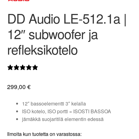
valikko
DD Audio LE-512.1a |
12″ subwoofer ja
refleksikotelo
0 arvostelua
299,00
€
12″ bassoelementti 3″ kelalla
ISO kotelo, ISO portti = ISOSTI BASSOA
jämäkkä suojaritilä elementin edessä
Ilmoita kun tuotetta on varastossa: