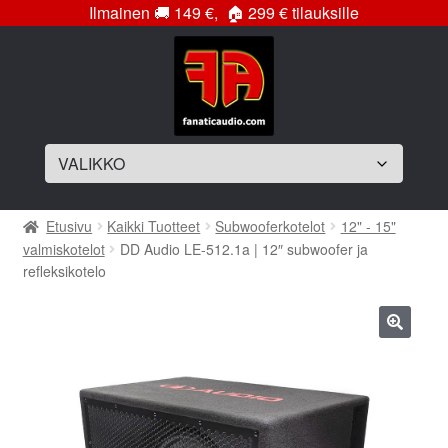
Ilmainen
🚚
149 €,
🏠
299 € tilauksille
Siirry
Siirry
navigointiin
sisältöön
Laajenna
Soittimet
Etusivu
Kaikki Tuotteet
Subwooferkotelot
12" - 15"
alemman
valmiskotelot
DD Audio LE-512.1a | 12″ subwoofer ja
tason
Laajenna
Vahvistimet
refleksikotelo
valikko
alemman
tason
Laajenna
Subwooferelementit
valikko
alemman
🔍
tason
Laajenna
Subwooferkotelot
valikko
alemman
tason
Bassopaketit
valikko