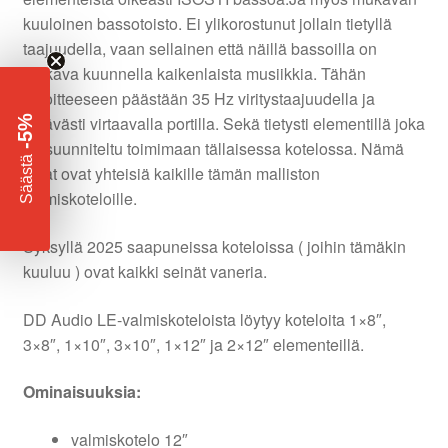
kuuloinen bassotoisto. Ei ylikorostunut jollain tietyllä
taajuudella, vaan sellainen että näillä bassoilla on
mukava kuunnella kaikenlaista musiikkia. Tähän
tavoitteeseen päästään 35 Hz viritystaajuudella ja
riittävästi virtaavalla portilla. Sekä tietysti elementillä joka
-5%
on suunniteltu toimimaan tällaisessa kotelossa. Nämä
​
Säästä
asiat ovat yhteisiä kaikille tämän malliston
valmiskoteloille.
Syksyllä 2025 saapuneissa koteloissa ( joihin tämäkin
kuuluu ) ovat kaikki seinät vaneria.
DD Audio LE-valmiskoteloista löytyy koteloita 1×8″,
3×8″, 1×10″, 3×10″, 1×12″ ja 2×12″ elementeillä.
Ominaisuuksia:
valmiskotelo 12″