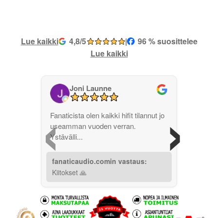
Lue kaikki
4,8/5
|
96 % suosittelee
Lue kaikki
Joni Launne
‹
›
Fanaticista olen kaikki hifit tilannut jo
useamman vuoden verran.
Ystävälli...
fanaticaudio.comin vastaus:
Kiitokset 🙏