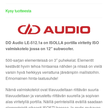
Kysy tuotteesta
DD Audio LE-512.1a on
ISOLLA portilla viritetty ISO
valmiskotelo jossa on 12″ subwoofer.
500-sarjan elementeissä on 3″ puhekelat. Elementit
kestävät hyvin tehoa hintaansa nähden ja niissä on vielä
varsin hyvä herkkyys verrattuna järeämpiin mallistoihin.
Erinomainen hinta-laatusuhde!
Nämä valmiskotelot ovat tilavuudeltaan riittävän suuria
tilavuudeltaan ja varustettu riittävän suurella ja sopivan
alas viritetyllä portilla. Näillä perinteisillä eväillä saadaan
elementeistä oikeasti ISOSTI bassoa.Ja myös mukavan