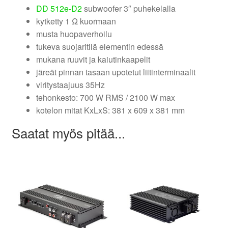
DD 512e-D2
subwoofer 3″ puhekelalla
kytketty 1 Ω kuormaan
musta huopaverhoilu
tukeva suojaritilä elementin edessä
mukana ruuvit ja kaiutinkaapelit
järeät pinnan tasaan upotetut liitinterminaalit
viritystaajuus 35Hz
tehonkesto: 700 W RMS / 2100 W max
kotelon mitat KxLxS: 381 x 609 x 381 mm
Saatat myös pitää...