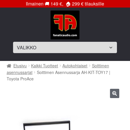
Ilmainen
🚚
149 €,
🏠
299 € tilauksille
Siirry
Siirry
navigointiin
sisältöön
Laajenna
Soittimet
Etusivu
Kaikki Tuotteet
Autokohtaiset
Soittimen
alemman
asennussarjat
Soittimen Asennussarja AH-KIT-TOY17 |
tason
Laajenna
Vahvistimet
Toyota ProAce
valikko
alemman
tason
Laajenna
Subwooferelementit
valikko
alemman
🔍
tason
Laajenna
Subwooferkotelot
valikko
alemman
tason
Bassopaketit
valikko