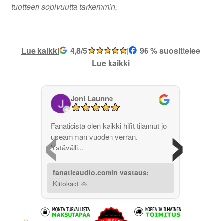
tuotteen sopivuutta tarkemmin.
Lue kaikki
4,8/5
|
96 % suosittelee
Lue kaikki
Joni Launne
‹
›
Fanaticista olen kaikki hifit tilannut jo
useamman vuoden verran.
Ystävälli...
fanaticaudio.comin vastaus:
Kiitokset 🙏