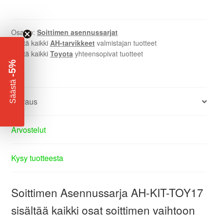
Osasto:
Soittimen asennussarjat
Näytä kaikki
AH-tarvikkeet
valmistajan tuotteet
Näytä kaikki
Toyota
yhteensopivat tuotteet
-5%
​
Säästä
Kuvaus
Arvostelut
Kysy tuotteesta
Soittimen Asennussarja AH-KIT-TOY17
sisältää kaikki osat soittimen vaihtoon