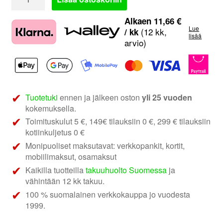
Asennussarja
AH-
Alkaen
11,66
€
Lue
KIT-
(12 kk,
/ kk
lisää
arvio)
TOY17
|
Toyota
ProAce
määrä
Tuotetuki
ennen ja jälkeen oston
yli 25 vuoden
kokemuksella.
Toimituskulut 5 €, 149€ tilauksiin 0 €, 299 € tilauksiin
kotiinkuljetus 0 €
Monipuoliset maksutavat: verkkopankit, kortit,
mobiilimaksut, osamaksut
Kaikilla tuotteilla
takuuhuolto Suomessa
ja
vähintään 12 kk takuu.
100 % suomalainen verkkokauppa jo vuodesta
1999.