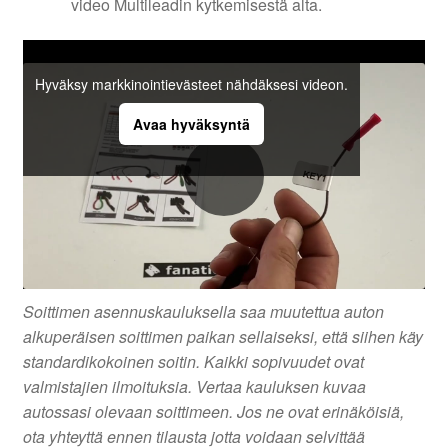
video Multileadin kytkemisestä alta.
Hyväksy markkinointievästeet nähdäksesi videon.
Avaa hyväksyntä
Soittimen asennuskauluksella saa muutettua auton
alkuperäisen soittimen paikan sellaiseksi, että siihen käy
standardikokoinen soitin. Kaikki sopivuudet ovat
valmistajien ilmoituksia. Vertaa kauluksen kuvaa
autossasi olevaan soittimeen. Jos ne ovat erinäköisiä,
ota yhteyttä ennen tilausta jotta voidaan selvittää