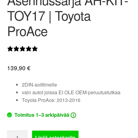
valikko
TOY17 | Toyota
ProAce
0 arvostelua
139,90
€
2DIN-soittimelle
vain autot joissa EI OLE OEM-peruutustutkaa
Toyota ProAce: 2013-2016
Toimitus 1–3 arkipäivää
i
Soittimen
Lisää ostoskoriin