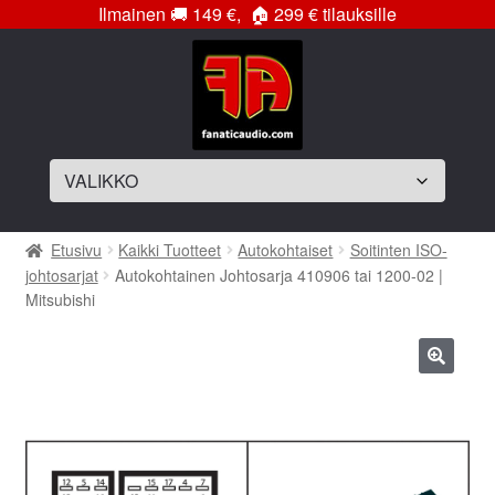
Ilmainen
🚚
149 €,
🏠
299 € tilauksille
Siirry
Siirry
navigointiin
sisältöön
Laajenna
Soittimet
Etusivu
Kaikki Tuotteet
Autokohtaiset
Soitinten ISO-
alemman
johtosarjat
Autokohtainen Johtosarja 410906 tai 1200-02 |
tason
Laajenna
Vahvistimet
Mitsubishi
valikko
alemman
tason
Laajenna
Subwooferelementit
valikko
alemman
🔍
tason
Laajenna
Subwooferkotelot
valikko
alemman
tason
Bassopaketit
valikko