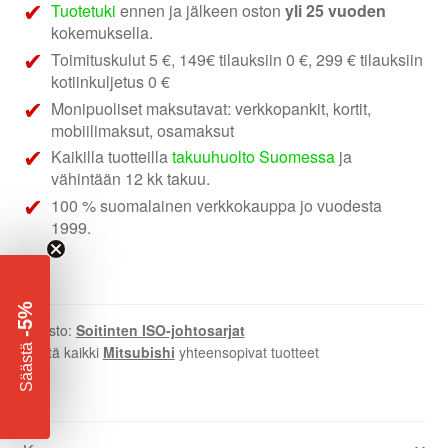
02
Tuotetuki
ennen ja jälkeen oston
yli 25 vuoden
|
kokemuksella.
Mitsubishi
Toimituskulut 5 €, 149€ tilauksiin 0 €, 299 € tilauksiin
määrä
kotiinkuljetus 0 €
Monipuoliset maksutavat: verkkopankit, kortit,
mobiilimaksut, osamaksut
Kaikilla tuotteilla
takuuhuolto Suomessa
ja
vähintään 12 kk takuu.
100 % suomalainen verkkokauppa jo vuodesta
1999.
-5%
Osasto:
Soitinten ISO-johtosarjat
​
Näytä kaikki
Mitsubishi
yhteensopivat tuotteet
Säästä