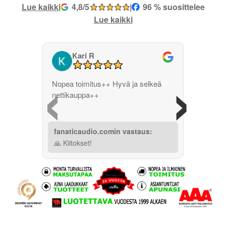
Lue kaikki
4,8/5
|
96 % suosittelee
Lue kaikki
Kari R
‹
›
Nopea toimitus++ Hyvä ja selkeä
nettikauppa++
fanaticaudio.comin vastaus:
🙏 Kiitokset!