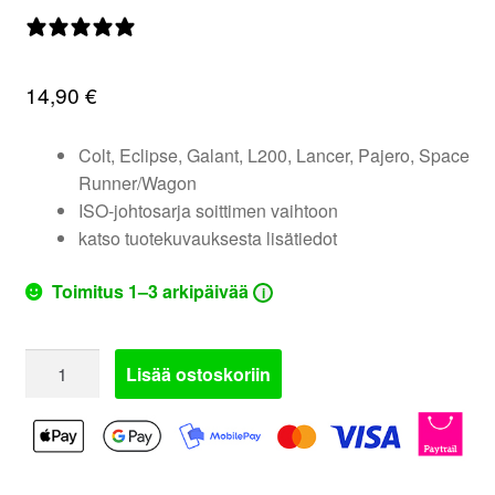
valikko
0 arvostelua
14,90
€
Colt, Eclipse, Galant, L200, Lancer, Pajero, Space
Runner/Wagon
ISO-johtosarja soittimen vaihtoon
katso tuotekuvauksesta lisätiedot
Toimitus 1–3 arkipäivää
i
Autokohtainen
Lisää ostoskoriin
Johtosarja
410906
tai
1200-