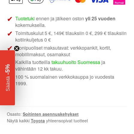
määrä
Tuotetuki
ennen ja jälkeen oston
yli 25 vuoden
kokemuksella.
Toimituskulut 5 €, 149€ tilauksiin 0 €, 299 € tilauksiin
kotiinkuljetus 0 €
Monipuoliset maksutavat: verkkopankit, kortit,
mobiilimaksut, osamaksut
Kaikilla tuotteilla
takuuhuolto Suomessa
ja
-5%
vähintään 12 kk takuu.
100 % suomalainen verkkokauppa jo vuodesta
​
Säästä
1999.
Osasto:
Soitinten asennuskehykset
Näytä kaikki
Toyota
yhteensopivat tuotteet