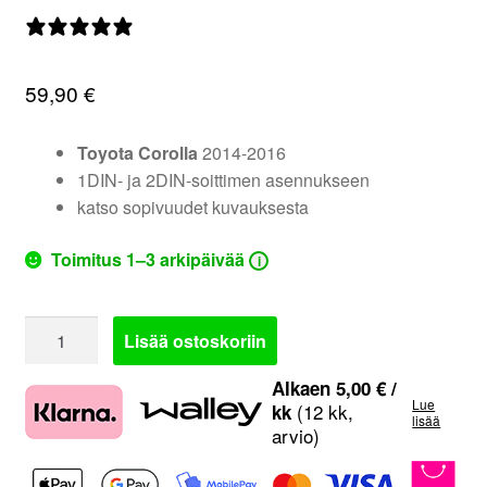
valikko
0 arvostelua
59,90
€
Toyota Corolla
2014-2016
1DIN- ja 2DIN-soittimen asennukseen
katso sopivuudet kuvauksesta
Toimitus 1–3 arkipäivää
i
TOYK951MG
Lisää ostoskoriin
|
Toyota
Alkaen
5,00
€
/
Lue
Corolla
(12 kk,
kk
lisää
arvio)
soittimen
asennuskehys