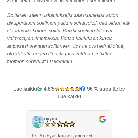
Sopii sekä 1DIN että 2DIN soittimen asennukseen.
Soittimen asennuskauluksella saa muutettua auton
alkuperäisen soittimen paikan sellaiseksi, että siihen käy
standardikokoinen soitin. Kaikki sopivuudet ovat
valmistajien ilmoituksia. Vertaa kauluksen kuvaa
autossasi olevaan soittimeen. Jos ne ovat erinäköisiä,
ota yhteyttä ennen tilausta jotta voidaan selvittää
tuotteen sopivuutta tarkemmin.
Lue kaikki
4,8/5
|
96 % suosittelee
Lue kaikki
nyymi
Erittäin hyvä kauppa, apua sai