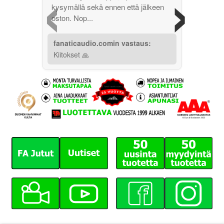
‹
›
kysymällä sekä ennen että jälkeen
oston. Nop...
fanaticaudio.comin vastaus:
Kiitokset 🙏