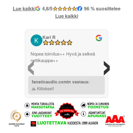
Lue kaikki
4,8/5
|
96 % suosittelee
Lue kaikki
Kari R
‹
›
Nopea toimitus++ Hyvä ja selkeä
nettikauppa++
fanaticaudio.comin vastaus:
🙏 Kiitokset!