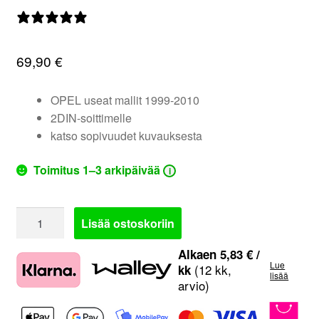
valikko
0 arvostelua
69,90
€
OPEL useat mallit 1999-2010
2DIN-soittimelle
katso sopivuudet kuvauksesta
Toimitus 1–3 arkipäivää
i
381230-
Lisää ostoskoriin
26-
2
Alkaen
5,83
€
/
Lue
|
(12 kk,
kk
lisää
arvio)
Opel
soittimen