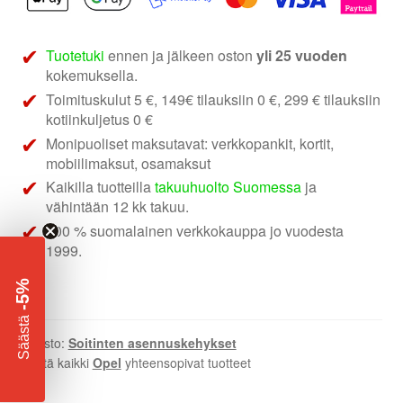
asennuskehys
määrä
Tuotetuki
ennen ja jälkeen oston
yli 25 vuoden
kokemuksella.
Toimituskulut 5 €, 149€ tilauksiin 0 €, 299 € tilauksiin
kotiinkuljetus 0 €
Monipuoliset maksutavat: verkkopankit, kortit,
mobiilimaksut, osamaksut
Kaikilla tuotteilla
takuuhuolto Suomessa
ja
vähintään 12 kk takuu.
100 % suomalainen verkkokauppa jo vuodesta
1999.
-5%
​
Säästä
Osasto:
Soitinten asennuskehykset
Näytä kaikki
Opel
yhteensopivat tuotteet