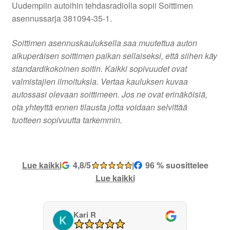
Uudempiin autoihin tehdasradiolla sopii Soittimen
asennussarja 381094-35-1.
Soittimen asennuskauluksella saa muutettua auton
alkuperäisen soittimen paikan sellaiseksi, että siihen käy
standardikokoinen soitin. Kaikki sopivuudet ovat
valmistajien ilmoituksia. Vertaa kauluksen kuvaa
autossasi olevaan soittimeen. Jos ne ovat erinäköisiä,
ota yhteyttä ennen tilausta jotta voidaan selvittää
tuotteen sopivuutta tarkemmin.
Lue kaikki
4,8/5
|
96 % suosittelee
Lue kaikki
Kari R