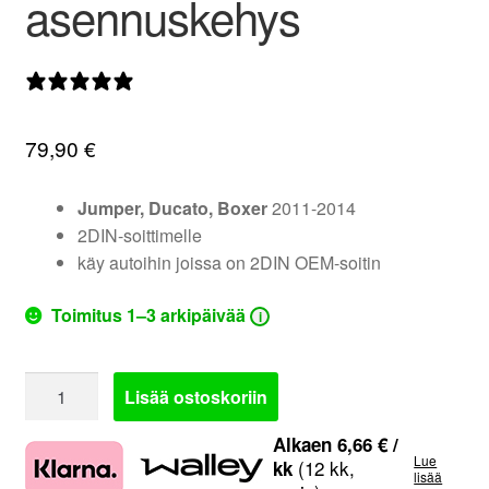
asennuskehys
valikko
0 arvostelua
79,90
€
Jumper, Ducato, Boxer
2011-2014
2DIN-soittimelle
käy autoihin joissa on 2DIN OEM-soitin
Toimitus 1–3 arkipäivää
i
381094-
Lisää ostoskoriin
27
|
Alkaen
6,66
€
/
Lue
Citroen,
(12 kk,
kk
lisää