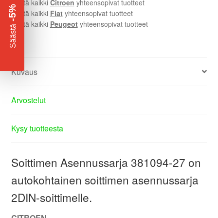
Näytä kaikki
Citroen
yhteensopivat tuotteet
-5%
Näytä kaikki
Fiat
yhteensopivat tuotteet
Näytä kaikki
Peugeot
yhteensopivat tuotteet
​
Säästä
Kuvaus
Arvostelut
Kysy tuotteesta
Soittimen Asennussarja 381094-27 on
autokohtainen soittimen asennussarja
2DIN-soittimelle.
CITROEN