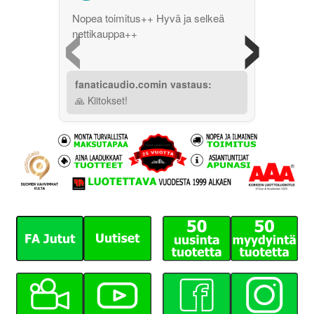
‹
›
Nopea toimitus++ Hyvä ja selkeä
nettikauppa++
fanaticaudio.comin vastaus:
🙏 Kiitokset!