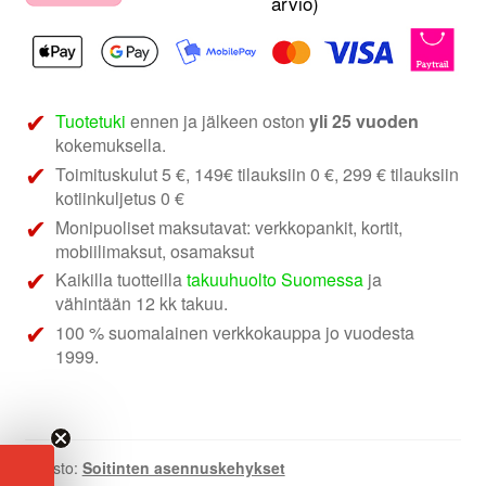
arvio)
Fiat,
Peugeot
soittimen
asennuskehys
määrä
Tuotetuki
ennen ja jälkeen oston
yli 25 vuoden
kokemuksella.
Toimituskulut 5 €, 149€ tilauksiin 0 €, 299 € tilauksiin
kotiinkuljetus 0 €
Monipuoliset maksutavat: verkkopankit, kortit,
mobiilimaksut, osamaksut
Kaikilla tuotteilla
takuuhuolto Suomessa
ja
vähintään 12 kk takuu.
100 % suomalainen verkkokauppa jo vuodesta
1999.
Osasto:
Soitinten asennuskehykset