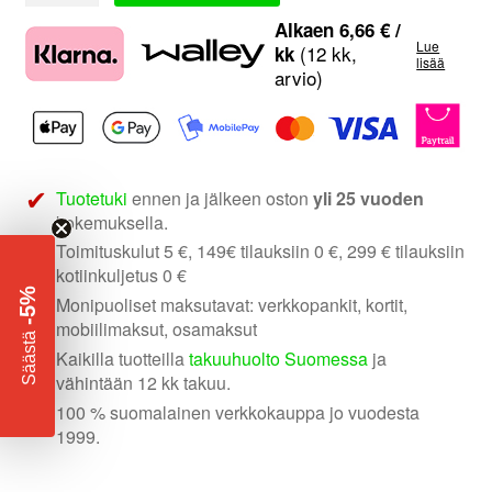
1
Alkaen
6,66
€
/
Lue
|
(12 kk,
kk
lisää
arvio)
Ford
soittimen
asennuskehys
määrä
Tuotetuki
ennen ja jälkeen oston
yli 25 vuoden
kokemuksella.
Toimituskulut 5 €, 149€ tilauksiin 0 €, 299 € tilauksiin
kotiinkuljetus 0 €
-5%
Monipuoliset maksutavat: verkkopankit, kortit,
mobiilimaksut, osamaksut
​
Säästä
Kaikilla tuotteilla
takuuhuolto Suomessa
ja
vähintään 12 kk takuu.
100 % suomalainen verkkokauppa jo vuodesta
1999.