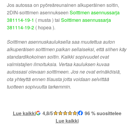
Jos autossa on pyöreäreunainen alkuperäinen soitin,
2DIN-soittimen asennukseen
Soittimen asennussarja
381114-19-1
( musta ) tai
Soittimen asennussarja
381114-19-2
( hopea ).
Soittimen asennuskauluksella saa muutettua auton
alkuperäisen soittimen paikan sellaiseksi, että siihen käy
standardikokoinen soitin. Kaikki sopivuudet ovat
valmistajien ilmoituksia. Vertaa kauluksen kuvaa
autossasi olevaan soittimeen. Jos ne ovat erinäköisiä,
ota yhteyttä ennen tilausta jotta voidaan selvittää
tuotteen sopivuutta tarkemmin.
Lue kaikki
4,8/5
|
96 % suosittelee
Lue kaikki