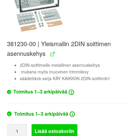
381230-00 | Yleismallin 2DIN soittimen
asennuskehys
2DIN-soittimelle metallinen asennuskehys
mukana myös muovinen trimmilevy
säädettävä sarja KÄY KAIKKIIN 2DIN-soittimiin!
Toimitus 1–3 arkipäivää
i
Toimitus 1–3 arkipäivää
i
381114-
Lisää ostoskoriin
15-