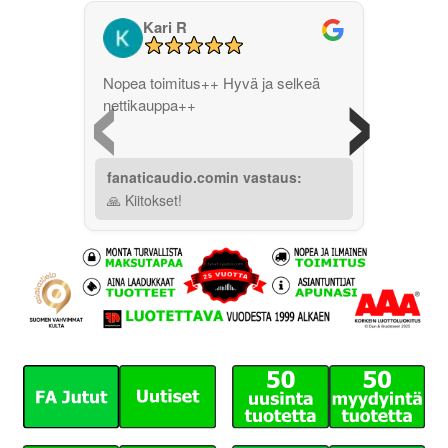
Kari R
‹
›
Nopea toimitus++ Hyvä ja selkeä
nettikauppa++
fanaticaudio.comin vastaus:
🙏 Kiitokset!