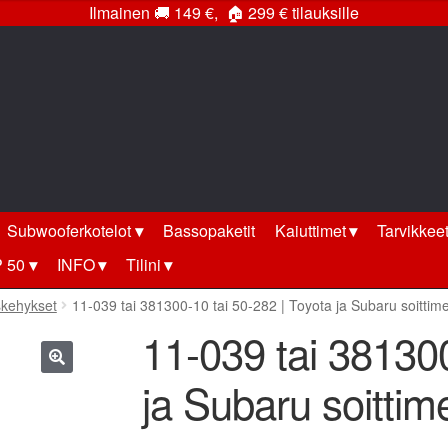
Ilmainen
🚚
149 €,
🏠
299 € tilauksille
Subwooferkotelot
Bassopaketit
Kaiuttimet
Tarvikkee
 50
INFO
Tilini
skehykset
11-039 tai 381300-10 tai 50-282 | Toyota ja Subaru soitti
11-039 tai 381300
ja Subaru soitti
🔍