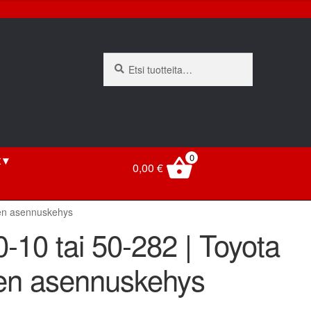
Etsi:
Haku
0
t
0,00
€
men asennuskehys
-10 tai 50-282 | Toyota
men asennuskehys