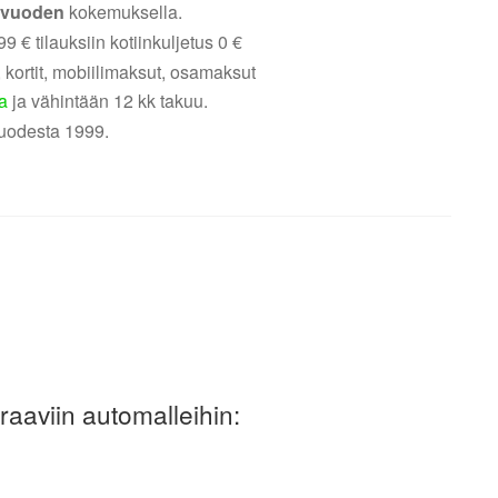
5 vuoden
kokemuksella.
9 € tilauksiin kotiinkuljetus 0 €
 kortit, mobiilimaksut, osamaksut
a
ja vähintään 12 kk takuu.
uodesta 1999.
aaviin automalleihin: