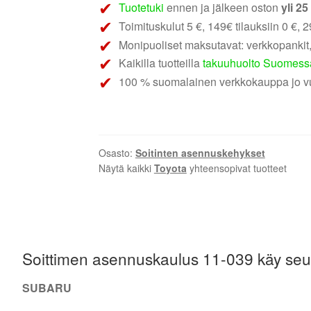
Tuotetuki
ennen ja jälkeen oston
yli 2
282
Toimituskulut 5 €, 149€ tilauksiin 0 €, 29
|
Monipuoliset maksutavat: verkkopankit,
Toyota
Kaikilla tuotteilla
takuuhuolto Suomess
ja
Subaru
100 % suomalainen verkkokauppa jo v
soittimen
asennuskehys
määrä
Osasto:
Soitinten asennuskehykset
Näytä kaikki
Toyota
yhteensopivat tuotteet
Soittimen asennuskaulus 11-039 käy seur
SUBARU