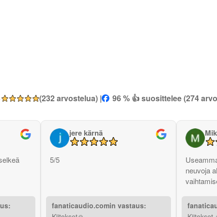
5
(232 arvostelua) |
96 % 👍 suosittelee (274 arvo
jere kärnä
Mik
selkeä
5/5
Useammas
neuvoja a
vaihtamise
aus:
fanaticaudio.comin vastaus:
fanatica
Kiitokset🙏
Kiitokset 