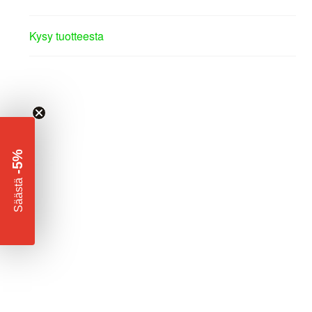
Kysy tuotteesta
-5%
​
Säästä