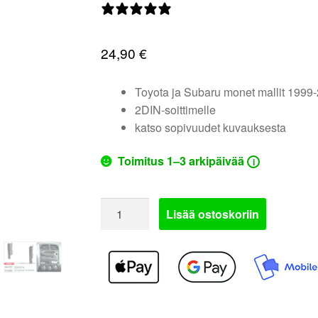
0 arvostelua
24,90
€
Toyota ja Subaru monet mallit 1999
2DIN-soittimelle
katso sopivuudet kuvauksesta
Toimitus 1–3 arkipäivää
i
11-
Lisää ostoskoriin
039
tai
381300-
10
tai
50-