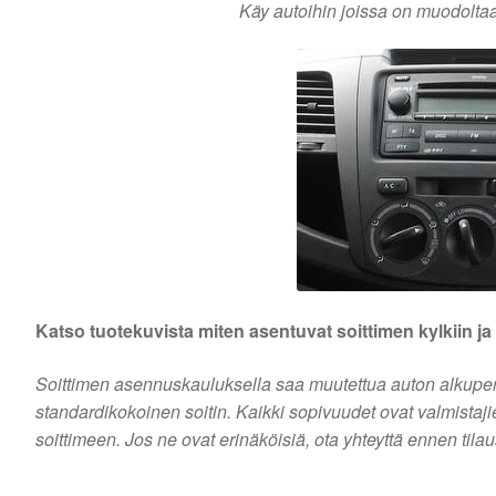
Käy autoihin joissa on muodoltaa
Katso tuotekuvista miten asentuvat soittimen kylkiin j
Soittimen asennuskauluksella saa muutettua auton alkuperäi
standardikokoinen soitin. Kaikki sopivuudet ovat valmistaj
soittimeen. Jos ne ovat erinäköisiä, ota yhteyttä ennen tila