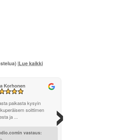
stelua) |
Lue kaikki
a Korhonen
›
ta paikasta kysyin
lkuperäisem soittimen
sta ja ...
udio.comin vastaus:
🙏