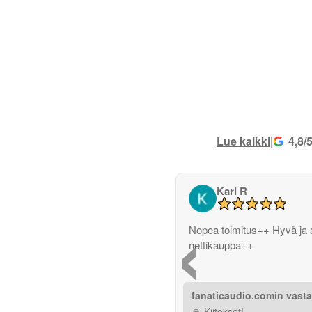
Lue kaikki
|
4,8/
Kari R
‹
Nopea toimitus++ Hyvä ja 
nettikauppa++
fanaticaudio.comin vast
🙏 Kiitokset!