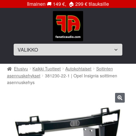
Ilmainen
🚚
149 €,
🏠
299 € tilauksille
Siirry
Siirry
navigointiin
sisältöön
Laajenna
Soittimet
Etusivu
Kaikki Tuotteet
Autokohtaiset
Soitinten
alemman
asennuskehykset
381230-22-1 | Opel Insignia soittimen
tason
Laajenna
Vahvistimet
asennuskehys
valikko
alemman
tason
Laajenna
Subwooferelementit
valikko
alemman
🔍
tason
Laajenna
Subwooferkotelot
valikko
alemman
tason
Bassopaketit
valikko