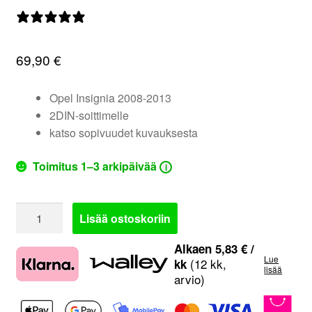
valikko
0 arvostelua
69,90
€
Opel Insignia 2008-2013
2DIN-soittimelle
katso sopivuudet kuvauksesta
Toimitus 1–3 arkipäivää
i
381230-
Lisää ostoskoriin
22-
1
Alkaen
5,83
€
/
Lue
|
(12 kk,
kk
lisää
arvio)
Opel
Insignia