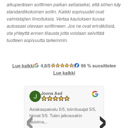
alkuperäisen soittimen paikan sellaiseksi, että siihen käy
standardikokoinen soitin. Kaikki sopivuudet ovat
valmistajien ilmoituksia. Vertaa kauluksen kuvaa
autossasi olevaan soittimeen. Jos ne ovat erinäköisiä,
ota yhteyttä ennen tilausta jotta voidaan selvittää
tuotteen sopivuutta tarkemmin.
Lue kaikki
4,8/5
|
96 % suosittelee
Lue kaikki
Joona Asd
‹
›
Asiakaspalvelu 5/5, toimitusajat 5/5,
hinnat 5/5. Tulen jatkossakin
asioima...