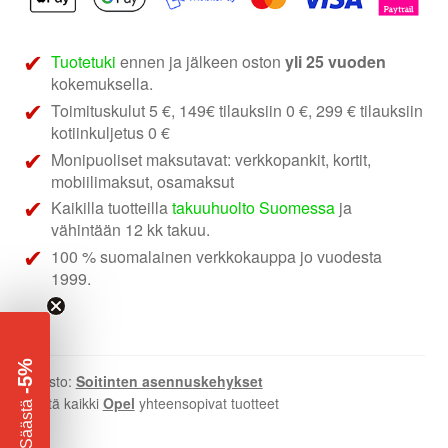
soittimen
asennuskehys
määrä
Tuotetuki
ennen ja jälkeen oston
yli 25 vuoden
kokemuksella.
Toimituskulut 5 €, 149€ tilauksiin 0 €, 299 € tilauksiin
kotiinkuljetus 0 €
Monipuoliset maksutavat: verkkopankit, kortit,
mobiilimaksut, osamaksut
Kaikilla tuotteilla
takuuhuolto Suomessa
ja
vähintään 12 kk takuu.
100 % suomalainen verkkokauppa jo vuodesta
1999.
-5%
Osasto:
Soitinten asennuskehykset
Näytä kaikki
Opel
yhteensopivat tuotteet
​
Säästä