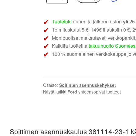
asennuskehys
määrä
Tuotetuki
ennen ja jälkeen oston
yli 2
Toimituskulut 5 €, 149€ tilauksiin 0 €, 29
Monipuoliset maksutavat: verkkopankit,
Kaikilla tuotteilla
takuuhuolto Suomess
100 % suomalainen verkkokauppa jo v
Osasto:
Soitinten asennuskehykset
Näytä kaikki
Ford
yhteensopivat tuotteet
Soittimen asennuskaulus
381114-23-1
k