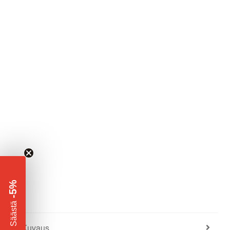
-5%
​
Säästä
Kuvaus