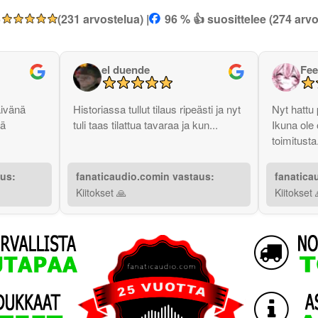
5
(231 arvostelua) |
96 % 👍 suosittelee (274 arvo
el duende
Fee
äivänä
Historiassa tullut tilaus ripeästi ja nyt
Nyt hattu
ää
tuli taas tilattua tavaraa ja kun...
Ikuna ole 
toimitusta.
aus:
fanaticaudio.comin vastaus:
fanatica
Kiitokset 🙏
Kiitokset 