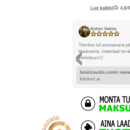
Lue kaikki
|
4,8/
Anton Vainio
‹
Toimitus tuli seuraavana p
tilauksesta, materiaali hyv
verhoiluun👌🏽
fanaticaudio.comin vast
Kiitokset 🙏