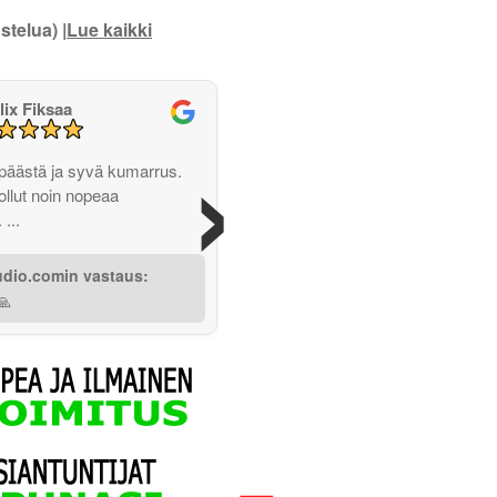
stelua) |
Lue kaikki
lix Fiksaa
›
 päästä ja syvä kumarrus.
ollut noin nopeaa
 ...
udio.comin vastaus:
🙏