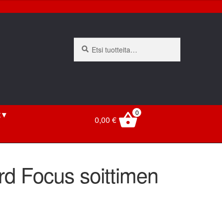
Etsi:
Haku
0
t
0,00
€
rd Focus soittimen