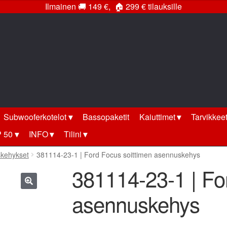
Ilmainen
🚚
149 €,
🏠
299 € tilauksille
Subwooferkotelot
Bassopaketit
Kaiuttimet
Tarvikkee
 50
INFO
Tilini
skehykset
381114-23-1 | Ford Focus soittimen asennuskehys
381114-23-1 | Fo
asennuskehys
🔍