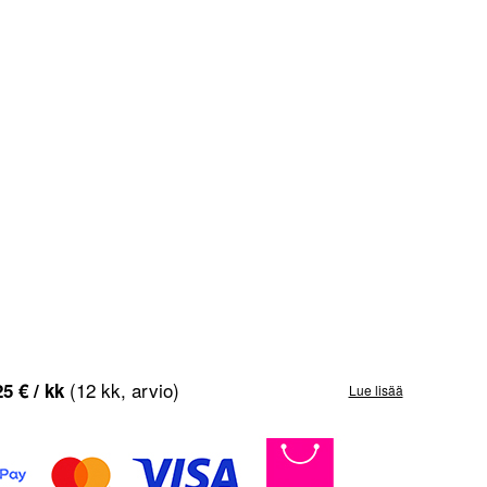
(12 kk, arvio)
25
€
/ kk
Lue lisää