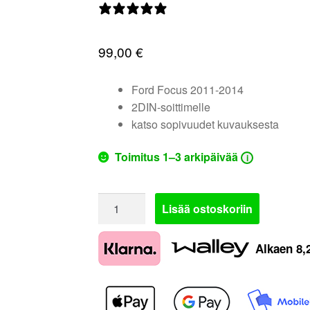
0 arvostelua
99,00
€
Ford Focus 2011-2014
2DIN-soittimelle
katso sopivuudet kuvauksesta
Toimitus 1–3 arkipäivää
i
381114-
Lisää ostoskoriin
23-
1
Alkaen
8,
|
Ford
Focus
soittimen