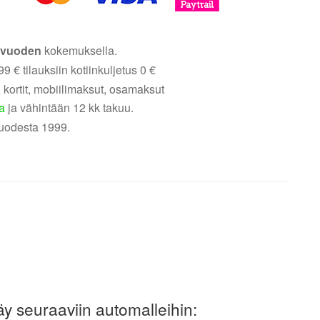
5 vuoden
kokemuksella.
9 € tilauksiin kotiinkuljetus 0 €
 kortit, mobiilimaksut, osamaksut
a
ja vähintään 12 kk takuu.
uodesta 1999.
äy seuraaviin automalleihin: