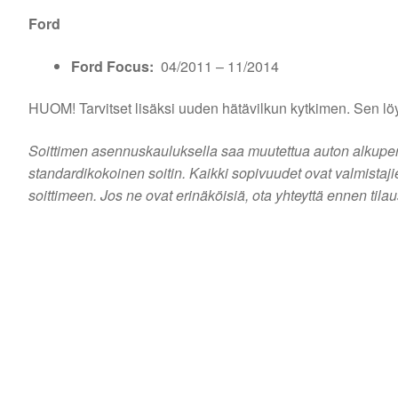
Ford
Ford Focus:
04/2011 – 11/2014
HUOM! Tarvitset lisäksi uuden hätävilkun kytkimen. Sen l
Soittimen asennuskauluksella saa muutettua auton alkuperäi
standardikokoinen soitin. Kaikki sopivuudet ovat valmistaj
soittimeen. Jos ne ovat erinäköisiä, ota yhteyttä ennen tila