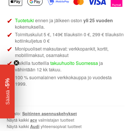
Audi
A3
soittimen
Tuotetuki
ennen ja jälkeen oston
yli 25 vuoden
asennuskehys
kokemuksella.
määrä
Toimituskulut 5 €, 149€ tilauksiin 0 €, 299 € tilauksiin
kotiinkuljetus 0 €
Monipuoliset maksutavat: verkkopankit, kortit,
mobiilimaksut, osamaksut
Kaikilla tuotteilla
takuuhuolto Suomessa
ja
vähintään 12 kk takuu.
100 % suomalainen verkkokauppa jo vuodesta
-5%
1999.
​
Säästä
Osasto:
Soitinten asennuskehykset
Näytä kaikki
acv
valmistajan tuotteet
Näytä kaikki
Audi
yhteensopivat tuotteet