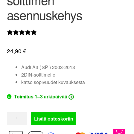
valikko
asennuskehys
0 arvostelua
24,90
€
Audi A3 ( 8P ) 2003-2013
2DIN-soittimelle
katso sopivuudet kuvauksesta
Toimitus 1–3 arkipäivää
i
281320-
Lisää ostoskoriin
14
|