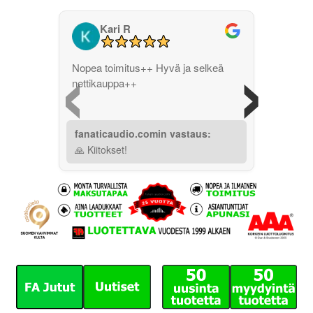
Kari R
‹
›
Nopea toimitus++ Hyvä ja selkeä
nettikauppa++
fanaticaudio.comin vastaus:
🙏 Kiitokset!