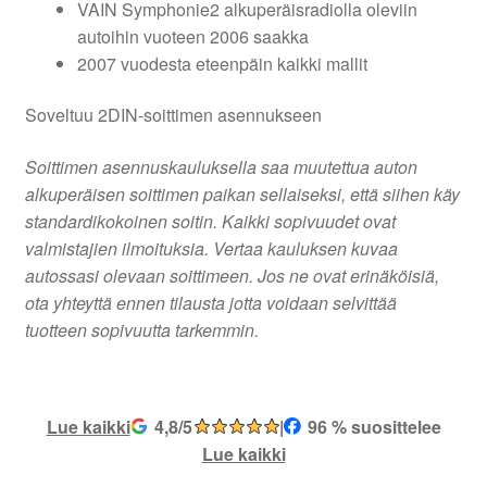
VAIN Symphonie2 alkuperäisradiolla oleviin
autoihin vuoteen 2006 saakka
2007 vuodesta eteenpäin kaikki mallit
Soveltuu 2DIN-soittimen asennukseen
Soittimen asennuskauluksella saa muutettua auton
alkuperäisen soittimen paikan sellaiseksi, että siihen käy
standardikokoinen soitin. Kaikki sopivuudet ovat
valmistajien ilmoituksia. Vertaa kauluksen kuvaa
autossasi olevaan soittimeen. Jos ne ovat erinäköisiä,
ota yhteyttä ennen tilausta jotta voidaan selvittää
tuotteen sopivuutta tarkemmin.
Lue kaikki
4,8/5
|
96 % suosittelee
Lue kaikki