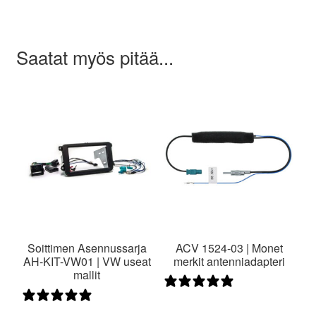
Saatat myös pitää...
Soittimen Asennussarja
ACV 1524-03 | Monet
AH-KIT-VW01 | VW useat
merkit antenniadapteri
mallit
1 arvostelu
0 arvostelua