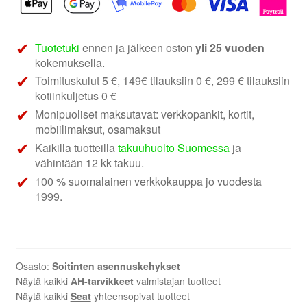
|
VAG
soittimen
Tuotetuki
ennen ja jälkeen oston
yli 25 vuoden
asennuskehys
kokemuksella.
määrä
Toimituskulut 5 €, 149€ tilauksiin 0 €, 299 € tilauksiin
kotiinkuljetus 0 €
Monipuoliset maksutavat: verkkopankit, kortit,
mobiilimaksut, osamaksut
Kaikilla tuotteilla
takuuhuolto Suomessa
ja
vähintään 12 kk takuu.
100 % suomalainen verkkokauppa jo vuodesta
1999.
Osasto:
Soitinten asennuskehykset
Näytä kaikki
AH-tarvikkeet
valmistajan tuotteet
Näytä kaikki
Seat
yhteensopivat tuotteet