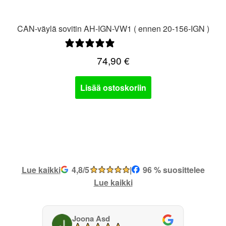
CAN-väylä sovitin AH-IGN-VW1 ( ennen 20-156-IGN )
0 arvostelua
74,90
€
Lisää ostoskoriin
Lue kaikki
4,8/5
|
96 % suosittelee
Lue kaikki
Joona Asd