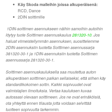
Käy Skoda malleihin joissa alkuperäisenä:
RCD, Dance
2DIN soittimille
1DIN-soittimen asennukseen näihin samoihin autoihin
löytyy tuote Soittimen asennuskaulus
281320-10
. Jos
haluat viimeistellymmän asennuksen, suosittelemme
2DIN-asennuksiin tuotetta Soittimen asennussarja
381320-30-1 ja 1DIN-asennuksiin tuotetta Soittimen
asennussarja 281320-30-1.
Soittimen asennuskauluksella saa muutettua auton
alkuperäisen soittimen paikan sellaiseksi, että siihen käy
standardikokoinen soitin. Kaikki sopivuudet ovat
valmistajien ilmoituksia. Vertaa kauluksen kuvaa
autossasi olevaan soittimeen. Jos ne ovat erinäköisiä,
ota yhteyttä ennen tilausta jotta voidaan selvittää
tuotteen sopivuutta tarkemmin.