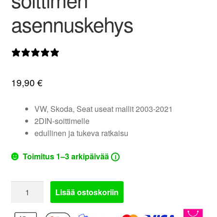
valikko
asennuskehys
0 arvostelua
19,90
€
VW, Skoda, Seat useat mallit 2003-2021
2DIN-soittimelle
edullinen ja tukeva ratkaisu
Toimitus 1–3 arkipäivää
i
AH-
Lisää ostoskoriin
2DIN-
VW1